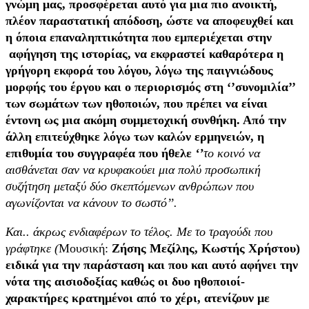
γνώμη μας, προσφέρεται αυτό για μια πιο ανοικτή,
πλέον παραστατική απόδοση, ώστε να αποφευχθεί και
η όποια επαναληπτικότητα που εμπεριέχεται στην
αφήγηση της ιστορίας, να εκφραστεί καθαρότερα η
γρήγορη εκφορά του λόγου, λόγω της παιγνιώδους
μορφής του έργου και ο περιορισμός στη ‘’συνομιλία’’
των σωμάτων των ηθοποιών, που πρέπει να είναι
έντονη ως μια ακόμη συμμετοχική συνθήκη. Από την
άλλη επιτεύχθηκε λόγω των καλών ερμηνειών, η
επιθυμία του συγγραφέα που ήθελε
‘’
το κοινό να
αισθάνεται σαν να κρυφακούει μια πολύ προσωπική
συζήτηση μεταξύ δύο σκεπτόμενων ανθρώπων που
αγωνίζονται να κάνουν το σωστό’’.
Και.. άκρως ενδιαφέρων το τέλος. Με το τραγούδι που
γράφτηκε (
Μουσική:
Ζήσης Μεζίλης, Κωστής Χρήστου
)
ειδικά για την παράσταση και που και αυτό αφήνει την
νότα της αισιοδοξίας καθώς οι δυο ηθοποιοί-
χαρακτήρες κρατημένοι από το χέρι, ατενίζουν με