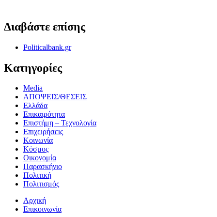
ΟΡΟΙ ΧΡΗΣΗΣ - ΠΡΟΣΤΑΣΙΑ ΠΡΟΣΩΠΙΚΩΝ ΔΕΔΟΜΕΝΩΝ
Διαβάστε επίσης
Politicalbank.gr
Κατηγορίες
Media
ΑΠΟΨΕΙΣ/ΘΕΣΕΙΣ
Ελλάδα
Επικαιρότητα
Επιστήμη – Τεχνολογία
Επιχειρήσεις
Κοινωνία
Κόσμος
Οικονομία
Παρασκήνιο
Πολιτική
Πολιτισμός
Αρχική
Επικοινωνία