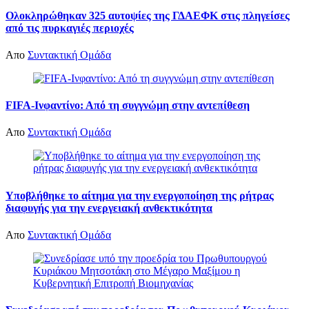
Ολοκληρώθηκαν 325 αυτοψίες της ΓΔΑΕΦΚ στις πληγείσες
από τις πυρκαγιές περιοχές
Απο
Συντακτική Ομάδα
FIFA-Ινφαντίνο: Από τη συγγνώμη στην αντεπίθεση
Απο
Συντακτική Ομάδα
Υποβλήθηκε το αίτημα για την ενεργοποίηση της ρήτρας
διαφυγής για την ενεργειακή ανθεκτικότητα
Απο
Συντακτική Ομάδα