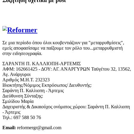
Συζήτηση σχετικά με post
Σε μια περίοδο όπου όλοι κουβεντιάζουν για "μεταρρυθμίσεις",
εμείς αποφασίσαμε να παίξουμε τον ρόλο του...μεταρρυθμιστή
στην ειδησεογραφία.
ΣΑΡΑΝΤΗ Π. ΚΑΛΛΙΟΠΗ-ΑΡΤΕΜΙΣ
ΑΦΜ: 162661425 - ΔΟΥ: ΑΓ. ΑΝΑΡΓΥΡΩΝ Ταϋγέτου 32, 13562,
Αγ. Ανάργυροι
Αριθμός Μ.Η.Τ. 232323
Ιδιοκτήτης/Νόμιμος Εκπρόσωπος/ Διευθυντής:
Σαράντη Π. Καλλιοπη - Άρτεμις
Διεύθυνση Σύνταξης:
Σμιλίδου Μαρία
Δαχειριστής & Δικαιούχος ονόματος χώρου: Σαράντη Π. Καλλιοπη
- Άρτεμις
Τηλ.: 697 588 50 76
Email:
reformergr@gmail.com