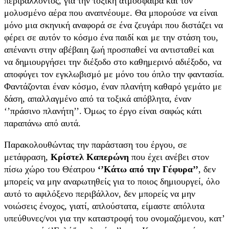
περιβάλλοντος, για την τοξική ατμόσφαιρα και τον
μολυσμένο αέρα που αναπνέουμε. Θα μπορούσε να είναι
μόνο μια σκηνική αναφορά σε ένα ζευγάρι που διστάζει να
φέρει σε αυτόν το κόσμο ένα παιδί και με την στάση του,
απέναντι στην αβέβαιη ζωή προσπαθεί να αντισταθεί και
να δημιουργήσει την διέξοδο στο καθημερινό αδιέξοδο, να
αποφύγει τον εγκλωβισμό με μόνο του όπλο την φαντασία.
Φαντάζονται έναν κόσμο, έναν πλανήτη καθαρό γεμάτο με
δάση, απαλλαγμένο από τα τοξικά απόβλητα, έναν
‘’πράσινο πλανήτη’’. Όμως το έργο είναι σαφώς κάτι
παραπάνω από αυτά.
Παρακολουθώντας την παράσταση του έργου, σε
μετάφραση,
Κρίστελ Καπερώνη
που έχει ανέβει στον
πίσω χώρο του Θέατρου
‘’Κάτω από την Γέφυρα’’
, δεν
μπορείς να μην αναρωτηθείς για το ποιος δημιουργεί, όλο
αυτό το αφιλόξενο περιβάλλον, δεν μπορείς να μην
νοιώσεις ένοχος, γιατί, απλούστατα, είμαστε απόλυτα
υπεύθυνες/νοι για την καταστροφή του ονομαζόμενου, κατ’