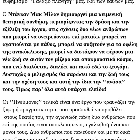
ευφημισμό ‘’Γαλάζιο πλανήτη’’ μας. Και των εαυτών μας.
Ο
Ντάνκαν Μακ Μίλαν δημιουργεί μια κειμενική
θεατρική συνθήκη, περιορίζοντας την δράση και την
εξέλιξη του έργου, στις σχέσεις δυο νέων ανθρώπων
που μπορεί να ονειρεύονται, επί ματαίω, μπορεί να
αγαπιούνται με πάθος, μπορεί να συζητούν για τα οφέλη
της ανακύκλωσης, μπορεί να διστάζουν να φέρουν μια
νέα ζωή σε αυτόν τον μίζερο και αποκρουστικό κόσμο,
που ενώ διαλύεται, διαλύει και αυτό εδώ το ζευγάρι.
Δυστυχώς ο μιλιχισμός θα σαρώσει και την ζωή τους
και την σχέση τους και αυτή την ίδια την ‘’ανάσα’’
τους. Όμως παρ’ όλα αυτά υπάρχει ελπίδα!
Οι ‘’Πνεύμονες’’ τελικά είναι ένα έργο που κραυγάζει την
ζοφερή πραγματικότητα, που προσπαθεί να προβάλει
στους θεατές του, την αγωνιώδη πάλη δυο ανθρώπων που
επί της ουσίας είναι αποκλεισμένοι, εγκλωβισμένοι και
μόνοι τους. Δυο άνθρωποι που παλεύουν και με τα δικά
τους ‘’φαντάσματα’’, με τους ξεχωριστούς χαρακτήρες