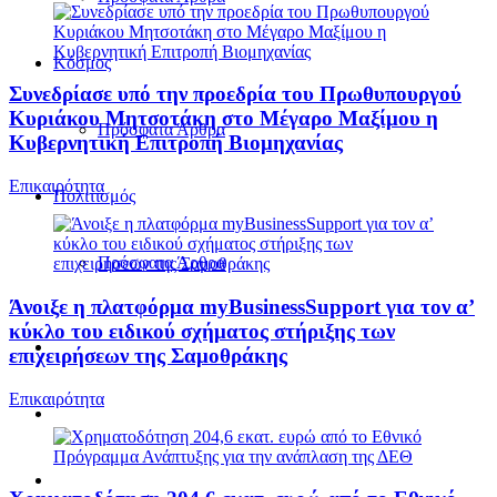
Κόσμος
Συνεδρίασε υπό την προεδρία του Πρωθυπουργού
Κυριάκου Μητσοτάκη στο Μέγαρο Μαξίμου η
Πρόσφατα Άρθρα
Κυβερνητική Επιτροπή Βιομηχανίας
Επικαιρότητα
Πολιτισμός
Πρόσφατα Άρθρα
Άνοιξε η πλατφόρμα myBusinessSupport για τον α’
κύκλο του ειδικού σχήματος στήριξης των
επιχειρήσεων της Σαμοθράκης
Επικαιρότητα