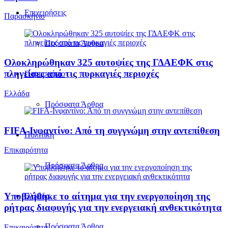
Επιχειρήσεις
Παρασκήνιο
Πρόσφατα Άρθρα
Ολοκληρώθηκαν 325 αυτοψίες της ΓΔΑΕΦΚ στις
πληγείσες από τις πυρκαγιές περιοχές
Παρασκήνιο
Ελλάδα
Πρόσφατα Άρθρα
FIFA-Ινφαντίνο: Από τη συγγνώμη στην αντεπίθεση
Πολιτική
Επικαιρότητα
Πρόσφατα Άρθρα
Υποβλήθηκε το αίτημα για την ενεργοποίηση της
Ελλάδα
ρήτρας διαφυγής για την ενεργειακή ανθεκτικότητα
Πρόσφατα Άρθρα
Επικαιρότητα