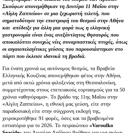
Σκούφων απονεμήθηκαν τη Δευτέρα 11 Μαΐου στην
«Αίγλη Ζαππείου» σε μια ξεχωριστή τελετή, που
σηματοδότησε την επιστροφή του θεσμού στην Αθήνα
και απέδειξε για άλλη μια φορά πως η ελληνική
γαστρονομία είναι ένας ανεξάντλητος θησαυρός που
αποκαλύπτει συνεχώς νέες συναρπαστικές πτυχές, όπως
οι αιγαιοπελαγίτικες γεύσεις που παρουσιάστηκαν στο
πάρτι που έκλεισε ιδανικά τη βραδιά.
Για ένατη χρονιά ως αυτόνομος θεσμός, τα Βραβεία
Ελληνικής Κουζίνας απονεμήθηκαν φέτος στην Αθήνα,
μετά από οκτώ χρόνια φιλοξενίας στη Θεσσαλονίκη,
συμμετέχοντας στους επετειακούς εορτασμούς για τα 50
χρόνια «αθηνόραμα». Το βράδυ της 11ης Μαΐου στην
«Αίγλη Ζαππείου», η εθνική μας γεύση, είτε στην
παραδοσιακή είτε στην σύγχρονη εκδοχή της,
χειροκροτήθηκε 91 φορές, όσες και τα βραβευμένα
εστιατόρια για το 2026. Το πειραιώτικο
«Varoulko
Seaside»
του Λευτέρη Λαζάρου βρέθηκε για μια ακόμη