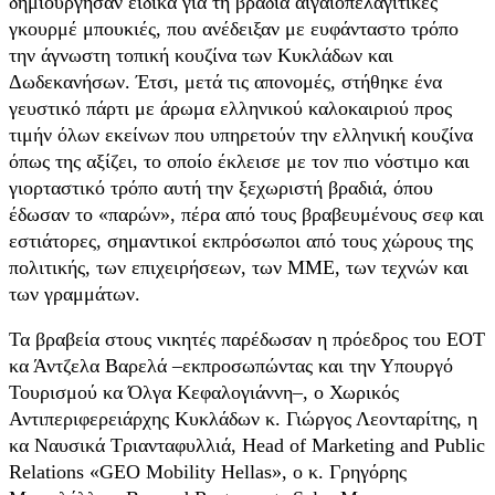
δημιούργησαν ειδικά για τη βραδιά αιγαιοπελαγίτικες
γκουρμέ μπουκιές, που ανέδειξαν με ευφάνταστο τρόπο
την άγνωστη τοπική κουζίνα των Κυκλάδων και
Δωδεκανήσων. Έτσι, μετά τις απονομές, στήθηκε ένα
γευστικό πάρτι με άρωμα ελληνικού καλοκαιριού προς
τιμήν όλων εκείνων που υπηρετούν την ελληνική κουζίνα
όπως της αξίζει, το οποίο έκλεισε με τον πιο νόστιμο και
γιορταστικό τρόπο αυτή την ξεχωριστή βραδιά, όπου
έδωσαν το «παρών», πέρα από τους βραβευμένους σεφ και
εστιάτορες, σημαντικοί εκπρόσωποι από τους χώρους της
πολιτικής, των επιχειρήσεων, των ΜΜΕ, των τεχνών και
των γραμμάτων.
Τα βραβεία στους νικητές παρέδωσαν η πρόεδρος του ΕΟΤ
κα Άντζελα Βαρελά –εκπροσωπώντας και την Υπουργό
Τουρισμού κα Όλγα Κεφαλογιάννη–, ο Χωρικός
Αντιπεριφερειάρχης Κυκλάδων κ. Γιώργος Λεονταρίτης, η
κα Ναυσικά Τριανταφυλλιά, Head of Marketing and Public
Relations «GEO Mobility Hellas», o κ. Γρηγόρης