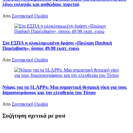
λόγω ευλογιάς και αφθώδους πυρετού
Απο
Συντακτική Ομάδα
Στο ΕΣΠΑ η ολοκληρωμένη δράση «Πρώιμη Παιδική
Παρέμβαση», ύψους 49,98 εκατ. ευρώ
Απο
Συντακτική Ομάδα
Νόμος για τα SLAPPs: Μια σημαντική θεσμική νίκη για τους
δημοσιογράφους και την ελευθερία του Τύπου
Απο
Συντακτική Ομάδα
Συζήτηση σχετικά με post