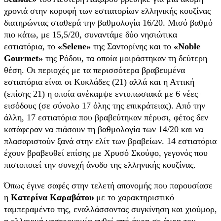
χρονιά στην κορυφή των εστιατορίων ελληνικής κουζίνας
διατηρώντας σταθερά την βαθμολογία 16/20. Μισό βαθμό
πιο κάτω, με 15,5/20, συναντάμε δύο νησιώτικα
εστιατόρια, το
«Selene»
της Σαντορίνης και το
«Noble
Gourmet»
της Ρόδου, τα οποία μοιράστηκαν τη δεύτερη
θέση. Οι περιoχές με τα περισσότερα βραβευμένα
εστιατόρια είναι οι Κυκλάδες (21) αλλά και η Αττική
(επίσης 21) η οποία ανέκαμψε εντυπωσιακά με 6 νέες
εισόδους (σε σύνολο 17 όλης της επικράτειας). Από την
άλλη, 17 εστιατόρια που βραβεύτηκαν πέρυσι, φέτος δεν
κατάφεραν να πιάσουν τη βαθμολογία των 14/20 και να
πλασαριστούν ξανά στην ελίτ των βραβείων. 14 εστιατόρια
έχουν βραβευθεί επίσης με Χρυσό Σκούφο, γεγονός που
πιστοποιεί την συνεχή άνοδο της ελληνικής κουζίνας.
Όπως έγινε σαφές στην τελετή απονομής που παρουσίασε
η
Κατερίνα Καραβάτου
με το χαρακτηριστικό
ταμπεραμέντο της, εναλλάσσοντας συγκίνηση και χιούμορ,