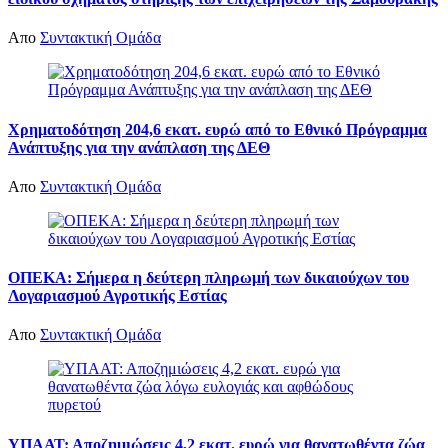
Απο
Συντακτική Ομάδα
Χρηματοδότηση 204,6 εκατ. ευρώ από το Εθνικό Πρόγραμμα
Ανάπτυξης για την ανάπλαση της ΔΕΘ
Απο
Συντακτική Ομάδα
ΟΠΕΚΑ: Σήμερα η δεύτερη πληρωμή των δικαιούχων του
Λογαριασμού Αγροτικής Εστίας
Απο
Συντακτική Ομάδα
ΥΠΑΑΤ: Αποζημιώσεις 4,2 εκατ. ευρώ για θανατωθέντα ζώα