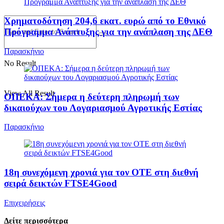
Χρηματοδότηση 204,6 εκατ. ευρώ από το Εθνικό
Πρόγραμμα Ανάπτυξης για την ανάπλαση της ΔΕΘ
Παρασκήνιο
No Result
View All Result
ΟΠΕΚΑ: Σήμερα η δεύτερη πληρωμή των
δικαιούχων του Λογαριασμού Αγροτικής Εστίας
Παρασκήνιο
18η συνεχόμενη χρονιά για τον ΟΤΕ στη διεθνή
σειρά δεικτών FTSE4Good
Επιχειρήσεις
Δείτε περισσότερα