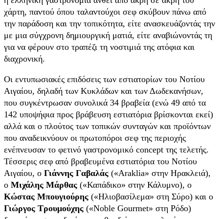
η ελληνική γαστρονομία ανθεί από άκρη σε άκρη του
χάρτη, παντού όπου ταλαντούχοι σεφ σκύβουν πάνω από
την παράδοση και την τοπικότητα, είτε ανασκευάζοντάς την
με μια σύγχρονη δημιουργική ματιά, είτε αναβιώνοντάς τη
για να φέρουν στο τραπέζι τη νοστιμιά της ατόφια και
διαχρονική.
Οι εντυπωσιακές επιδόσεις των εστιατορίων του Νοτίου
Αιγαίου, δηλαδή των Κυκλάδων και των Δωδεκανήσων,
που συγκέντρωσαν συνολικά 34 βραβεία (ενώ 49 από τα
142 υποψήφια προς βράβευση εστιατόρια βρίσκονται εκεί)
αλλά και ο πλούτος των τοπικών συνταγών και προϊόντων
που αναδεικνύουν οι πρωτοπόροι σεφ της περιοχής
ενέπνευσαν το φετινό γαστρονομικό concept της τελετής.
Τέσσερις σεφ από βραβευμένα εστιατόρια του Νοτίου
Αιγαίου, ο
Γιάννης Γαβαλάς
(«Araklia» στην Ηρακλειά),
ο
Μιχάλης Μάρθας
(«Καπάδικο» στην Κάλυμνο), ο
Κώστας Μπουγιούρης
(«Ηλιοβασίλεμα» στη Σύρο) και ο
Γιώργος Τρουμούχης
(«Noble Gourmet» στη Ρόδο)