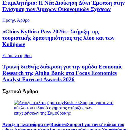
Επιμελητήριο: Η Νέα Διοίκηση Δίνει Έμφαση στην
Ενίσχυση των Διμερών Οικονομικών Σχέσεων
Προηγ. Άρθρο
«Chios Kythira Pass 2026»: Στήριξη της
τουριστικής δραστηριότητας της Χίου και των
Κυθήρων
Επόμενο άρθρο
Τριπλή διεθνής διάκριση για την ομάδα Economic
Research της Alpha Bank στα Focus Economics
Analyst Forecast Awards 2026
Σχετικά
Άρθρα
Άνοιξε η πλατφόρμα myBusinessSupport για τον α’ κύκλο του
ειδικού σχήματος στήριξης των επιχειρήσεων της Σαμοθράκης