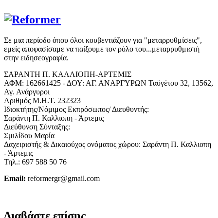
Σε μια περίοδο όπου όλοι κουβεντιάζουν για "μεταρρυθμίσεις",
εμείς αποφασίσαμε να παίξουμε τον ρόλο του...μεταρρυθμιστή
στην ειδησεογραφία.
ΣΑΡΑΝΤΗ Π. ΚΑΛΛΙΟΠΗ-ΑΡΤΕΜΙΣ
ΑΦΜ: 162661425 - ΔΟΥ: ΑΓ. ΑΝΑΡΓΥΡΩΝ Ταϋγέτου 32, 13562,
Αγ. Ανάργυροι
Αριθμός Μ.Η.Τ. 232323
Ιδιοκτήτης/Νόμιμος Εκπρόσωπος/ Διευθυντής:
Σαράντη Π. Καλλιοπη - Άρτεμις
Διεύθυνση Σύνταξης:
Σμιλίδου Μαρία
Δαχειριστής & Δικαιούχος ονόματος χώρου: Σαράντη Π. Καλλιοπη
- Άρτεμις
Τηλ.: 697 588 50 76
Email:
reformergr@gmail.com
ΟΡΟΙ ΧΡΗΣΗΣ - ΠΡΟΣΤΑΣΙΑ ΠΡΟΣΩΠΙΚΩΝ ΔΕΔΟΜΕΝΩΝ
Διαβάστε επίσης