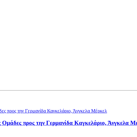
ς Ομάδες προς την Γερμανίδα Καγκελάριο, Άνγκελα Μ