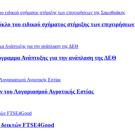
ύκλο του ειδικού σχήματος στήριξης των επιχειρήσεω
όγραμμα Ανάπτυξης για την ανάπλαση της ΔΕΘ
 του Λογαριασμού Αγροτικής Εστίας
ρά δεικτών FTSE4Good