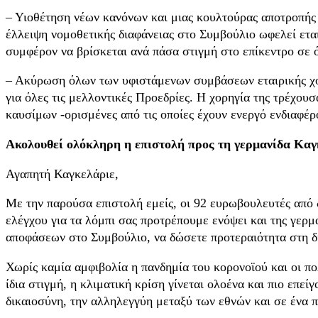
– Υιοθέτηση νέων κανόνων και μιας κουλτούρας αποτροπής 
έλλειψη νομοθετικής διαφάνειας στο Συμβούλιο ωφελεί ετα
συμφέρον να βρίσκεται ανά πάσα στιγμή στο επίκεντρο σε 
– Ακύρωση όλων των υφιστάμενων συμβάσεων εταιρικής χορη
για όλες τις μελλοντικές Προεδρίες. Η χορηγία της τρέχο
καυσίμων -ορισμένες από τις οποίες έχουν ενεργό ενδιαφέρ
Ακολουθεί ολόκληρη η επιστολή προς τη γερμανίδα Κα
Αγαπητή Καγκελάριε,
Με την παρούσα επιστολή εμείς, οι 92 ευρωβουλευτές από 
ελέγχου για τα λόμπι σας προτρέπουμε ενόψει και της γερ
αποφάσεων στο Συμβούλιο, να δώσετε προτεραιότητα στη δι
Χωρίς καμία αμφιβολία η πανδημία του κορονοϊού και οι πο
ίδια στιγμή, η κλιματική κρίση γίνεται ολοένα και πιο επ
δικαιοσύνη, την αλληλεγγύη μεταξύ των εθνών και σε ένα π