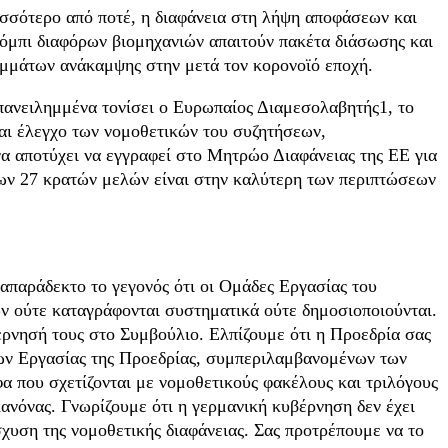
ισσότερο από ποτέ, η διαφάνεια στη λήψη αποφάσεων και
 λόμπι διαφόρων βιομηχανιών απαιτούν πακέτα διάσωσης και
ραμμάτων ανάκαμψης στην μετά τον κορονοϊό εποχή.
επανειλημμένα τονίσει ο Ευρωπαίος Διαμεσολαβητής1, το
αι έλεγχο των νομοθετικών του συζητήσεων,
 αποτύχει να εγγραφεί στο Μητρώο Διαφάνειας της ΕΕ για
 των 27 κρατών μελών είναι στην καλύτερη των περιπτώσεων
απαράδεκτο το γεγονός ότι οι Ομάδες Εργασίας του
ών ούτε καταγράφονται συστηματικά ούτε δημοσιοποιούνται.
βέρνησή τους στο Συμβούλιο. Ελπίζουμε ότι η Προεδρία σας
δων Εργασίας της Προεδρίας, συμπεριλαμβανομένων των
α που σχετίζονται με νομοθετικούς φακέλους και τριλόγους
κανόνας. Γνωρίζουμε ότι η γερμανική κυβέρνηση δεν έχει
σχυση της νομοθετικής διαφάνειας. Σας προτρέπουμε να το