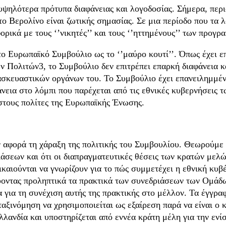
υψηλότερα πρότυπα διαφάνειας και λογοδοσίας. Σήμερα, περ
στο Βερολίνο είναι ζωτικής σημασίας. Σε μια περίοδο που τα
ρικά με τους ‘’νικητές’’ και τους ‘’ηττημένους’’ των προγ
 το Ευρωπαϊκό Συμβούλιο ως το ‘’μαύρο κουτί’’. Όπως έχει 
 Πολιτών3, το Συμβούλιο δεν επιτρέπει επαρκή διαφάνεια κ
κευαστικών οργάνων του. Το Συμβούλιο έχει επανειλημμένα
φάνεια στο λόμπι που παρέχεται από τις εθνικές κυβερνήσεις
στους πολίτες της Ευρωπαϊκής Ένωσης.
:
 αφορά τη χάραξη της πολιτικής του Συμβουλίου. Θεωρούμε 
άσεων και ότι οι διαπραγματευτικές θέσεις των κρατών μελ
δικαιούνται να γνωρίζουν για το πώς συμμετέχει η εθνική κυ
ιεύοντας προληπτικά τα πρακτικά των συνεδριάσεων των Ομά
για τη συνέχιση αυτής της πρακτικής στο μέλλον. Τα έγγραφ
ταξινόμηση να χρησιμοποιείται ως εξαίρεση παρά να είναι ο 
λλανδία και υποστηρίζεται από εννέα κράτη μέλη για την ενί