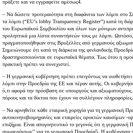
πράξετε και να εγγραφείτε αμέσως4.
– Να δώσετε προτεραιότητα στη διαφάνεια των λόμπι στο 
τα λόμπι (“EU’s lobby Transparency Register”) κατά τη δι
του Ευρωπαϊκού Συμβουλίου και όλων των μόνιμων αντιπρο
προληπτικά μια λίστα συναντήσεών τους με λόμπι. Ωστόσο,
πραγματοποιήθηκαν στις Βρυξέλλες από γερμανούς αξιωματού
Σημειώνουμε ότι κατά τη διάρκεια της φινλανδικής Προεδρ
δραστηριοποιούνται σε ευρωπαϊκά θέματα. Έως ότου η ομοσ
πρακτική πρέπει να συνεχιστεί.
– Η γερμανική κυβέρνηση πρέπει επειγόντως να υιοθετήσει
λόμπι στην Προεδρία της ΕΕ και πέραν αυτής. Οι κυβερνήσ
ό,τι αφορά την πρόσβαση σε υπουργούς και αξιωματούχους.
πόρους και τα δίκτυα που έχουν να συλλέγουν πληροφορίες. 
– Να αρνηθείτε κάθε εταιρική χορηγία για τη γερμανική Π
αυτοκινητοβιομηχανίες και εταιρείες ορυκτών καυσίμων -ορ
επιζήμια. Είναι απογοητευτικό το γεγονός ότι η γερμανικ
συμφερόντων’’ για τη γερμανική Προεδρία5. Η κυβέρνηση πρ