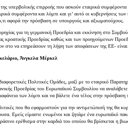
της υπερβολικής επιρροής που ασκούν εταιρικά συμφέροντα 
ιρικά συμφέροντα και λόμπι και γι’ αυτό οι κυβερνήσεις τω
ό,τι αφορά την πρόσβαση σε υπουργούς και αξιωματούχους.
γίας για τη γερμανική Προεδρία και εκκίνηση στο Συμβούλι
υσας κροατικής Προεδρίας καθώς και των προηγούμενων Προεδ
ον στο να επηρεάσουν τη λήψη των αποφάσεων της ΕΕ- είναι 
γκελάριο, Άνγκελα Μέρκελ
διαφορετικές Πολιτικές Ομάδες, μαζί με το εταιρικό Παρατη
μανικής Προεδρίας του Ευρωπαϊκού Συμβουλίου να αναλάβετε 
αφάνεια των λόμπι και να βάλετε ένα τέλος στην πρόσβαση π
λιτικές που θα εφαρμοστούν για την αντιμετώπισή της θα κυ
είγουσα. Εμείς είμαστε ενωμένοι και ζητάμε ένα ευρωπαϊκό πα
ράσινο ερέθισμα στην καρδιά του οποίου θα βρίσκεται η βιω