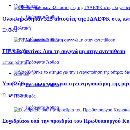
Παρασκήνιο
Πρόσφατα Άρθρα
Ολοκληρώθηκαν 325 αυτοψίες της ΓΔΑΕΦΚ στις πληγε
Πολιτική
Ελλάδα
Πρόσφατα Άρθρα
FIFA-Ινφαντίνο: Από τη συγγνώμη στην αντεπίθεση
Ελλάδα
Πρόσφατα Άρθρα
Επικαιρότητα
Κόσμος
Υποβλήθηκε το αίτημα για την ενεργοποίηση της ρήτ
Πρόσφατα Άρθρα
Επικαιρότητα
Πολιτισμός
Πρόσφατα Άρθρα
Συνεδρίασε υπό την προεδρία του Πρωθυπουργού Κ