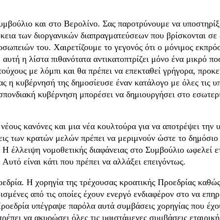
Συμβούλιο και στο Βερολίνο. Σας παροτρύνουμε να υποστηρί
άρκεια των διοργανικών διαπραγματεύσεων που βρίσκονται σε
σωπειών του. Χαιρετίζουμε το γεγονός ότι ο μόνιμος εκπρό
 αυτή η λίστα πιθανότατα αντικατοπτρίζει μόνο ένα μικρό 
χους με λόμπι και θα πρέπει να επεκταθεί γρήγορα, προκειμ
ίας η κυβέρνησή της δημοσίευσε έναν κατάλογο με όλες τις 
πονδιακή κυβέρνηση μπορέσει να δημιουργήσει στο εσωτερικ
 νέους κανόνες και μια νέα κουλτούρα για να αποτρέψει την
εις των κρατών μελών πρέπει να μεριμνούν ώστε το δημόσιο
 Η έλλειψη νομοθετικής διαφάνειας στο Συμβούλιο ωφελεί ετ
Αυτό είναι κάτι που πρέπει να αλλάξει επειγόντως.
ροεδρία. Η χορηγία της τρέχουσας κροατικής Προεδρίας καθ
ισμένες από τις οποίες έχουν ενεργό ενδιαφέρον στο να επη
ή Προεδρία υπέγραψε παρόλα αυτά συμβάσεις χορηγίας που έχ
έπει να ακυρώσει όλες τις υφιστάμενες συμβάσεις εταιρικής