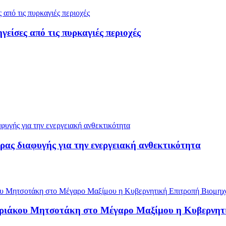
ίσες από τις πυρκαγιές περιοχές
ρας διαφυγής για την ενεργειακή ανθεκτικότητα
υριάκου Μητσοτάκη στο Μέγαρο Μαξίμου η Κυβερνητ