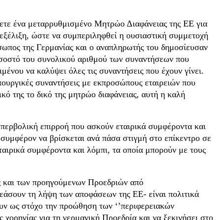
ξετε ένα μεταρρυθμισμένο Μητρώο Διαφάνειας της ΕΕ για
 εξέλιξη, ώστε να συμπεριληφθεί η ουσιαστική συμμετοχή
σωπος της Γερμανίας και ο αναπληρωτής του δημοσίευσαν
ποσοστό του συνολικού αριθμού των συναντήσεων που
ένου να καλύψει όλες τις συναντήσεις που έχουν γίνει.
υπουργικές συναντήσεις με εκπροσώπους εταιρειών που
ό της το δικό της μητρώο διαφάνειας, αυτή η καλή
 υπερβολική επιρροή που ασκούν εταιρικά συμφέροντα και
 συμφέρον να βρίσκεται ανά πάσα στιγμή στο επίκεντρο σε
αιρικά συμφέροντα και λόμπι, τα οποία μπορούν με τους
ώς και των προηγούμενων Προεδριών από
ρεάσουν τη λήψη των αποφάσεων της ΕΕ- είναι πολιτικά
ουν ως στόχο την προώθηση των ‘’περιφερειακών
 χορηγίας για τη γερμανική Προεδρία και να ξεκινήσει στο