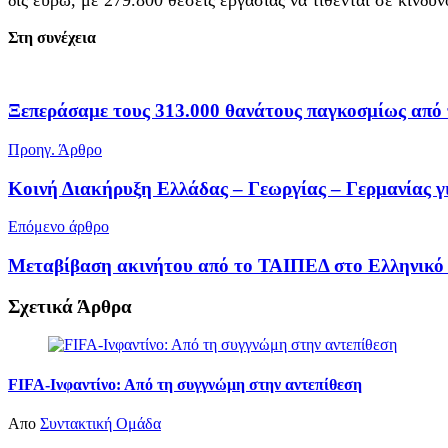
Στη συνέχεια
Ξεπεράσαμε τους 313.000 θανάτους παγκοσμίως από 
Προηγ. Άρθρο
Κοινή Διακήρυξη Ελλάδας – Γεωργίας – Γερμανίας γ
Επόμενο άρθρο
Μεταβίβαση ακινήτου από το ΤΑΙΠΕΔ στο Ελληνικό
Σχετικά
Άρθρα
FIFA-Ινφαντίνο: Από τη συγγνώμη στην αντεπίθεση
Απο
Συντακτική Ομάδα