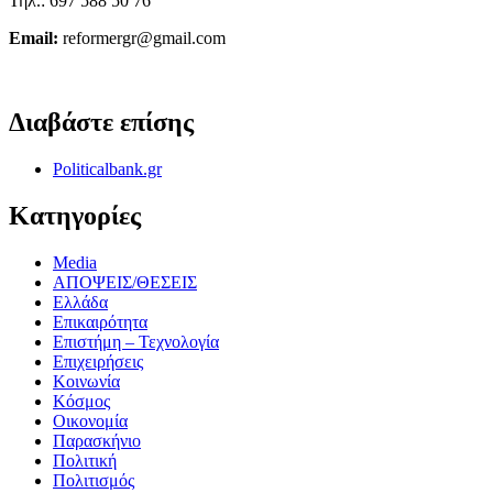
Τηλ.: 697 588 50 76
Email:
reformergr@gmail.com
ΟΡΟΙ ΧΡΗΣΗΣ - ΠΡΟΣΤΑΣΙΑ ΠΡΟΣΩΠΙΚΩΝ ΔΕΔΟΜΕΝΩΝ
Διαβάστε επίσης
Politicalbank.gr
Κατηγορίες
Media
ΑΠΟΨΕΙΣ/ΘΕΣΕΙΣ
Ελλάδα
Επικαιρότητα
Επιστήμη – Τεχνολογία
Επιχειρήσεις
Κοινωνία
Κόσμος
Οικονομία
Παρασκήνιο
Πολιτική
Πολιτισμός