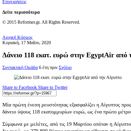
Επιχειρήσεις
Δείτε περισσότερα
© 2015 Reformer.gr. All Rights Reserved.
Αρχική
Κόσμος
Κυριακή, 17 Μαΐου, 2020
Δάνειο 118 εκατ. ευρώ στην EgyptAir από 
Συντακτική Ομάδα
6 έτη πριν
Σχόλιο
Share to Facebook
Share to Twitter
Μία πρώτη ένεση ρευστότητας εξασφαλίζει η Αίγυπτος προς 
δάνειο ύψους 118 εκατομμυρίων ευρώ, ως ένα πρώτο μέτρο 
Σύμφωνα με μελέτες, από τις 19 Μαρτίου οπόταν η Αίγυπτος
δις ευρώ, με 279.800 θέσεις εργασίας να τίθενται σε κίνδυ