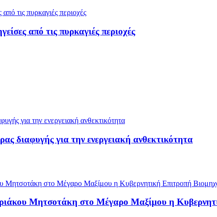
ίσες από τις πυρκαγιές περιοχές
ρας διαφυγής για την ενεργειακή ανθεκτικότητα
υριάκου Μητσοτάκη στο Μέγαρο Μαξίμου η Κυβερνητ