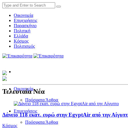
Οικονομία
Επιχειρήσεις
Παρασκήνιο
Πολιτική
Ελλάδα
Κόσμος
Πολιτισμός
Οικονομία
Τελευταία Νέα
Πρόσφατα Άρθρα
Επιχειρήσεις
Δάνειο 118 εκατ. ευρώ στην EgyptAir από την Αίγυπ
Πρόσφατα Άρθρα
Κόσμος