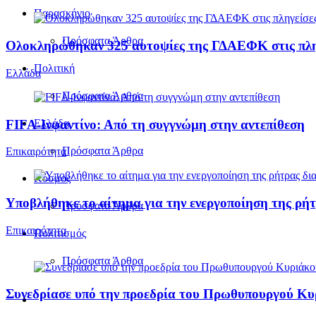
Παρασκήνιο
Πρόσφατα Άρθρα
Ολοκληρώθηκαν 325 αυτοψίες της ΓΔΑΕΦΚ στις πληγε
Πολιτική
Ελλάδα
Πρόσφατα Άρθρα
FIFA-Ινφαντίνο: Από τη συγγνώμη στην αντεπίθεση
Ελλάδα
Πρόσφατα Άρθρα
Επικαιρότητα
Κόσμος
Υποβλήθηκε το αίτημα για την ενεργοποίηση της ρήτ
Πρόσφατα Άρθρα
Επικαιρότητα
Πολιτισμός
Πρόσφατα Άρθρα
Συνεδρίασε υπό την προεδρία του Πρωθυπουργού Κ