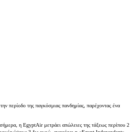
 την περίοδο της παγκόσμιας πανδημίας, παρέχοντας ένα
 σήμερα, η EgyptAir μετράει απώλειες της τάξεως περίπου 2
ονομία ύψους 3 δις ευρώ, αναφέρει η «Egypt Independent».