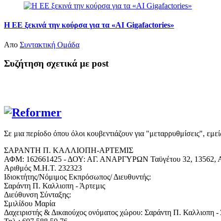
Η ΕΕ ξεκινά την κούρσα για τα «AI Gigafactories»
Απο
Συντακτική Ομάδα
Συζήτηση σχετικά με post
Σε μια περίοδο όπου όλοι κουβεντιάζουν για "μεταρρυθμίσεις", εμε
ΣΑΡΑΝΤΗ Π. ΚΑΛΛΙΟΠΗ-ΑΡΤΕΜΙΣ
ΑΦΜ: 162661425 - ΔΟΥ: ΑΓ. ΑΝΑΡΓΥΡΩΝ Ταϋγέτου 32, 13562, Α
Αριθμός Μ.Η.Τ. 232323
Ιδιοκτήτης/Νόμιμος Εκπρόσωπος/ Διευθυντής:
Σαράντη Π. Καλλιοπη - Άρτεμις
Διεύθυνση Σύνταξης:
Σμιλίδου Μαρία
Δαχειριστής & Δικαιούχος ονόματος χώρου: Σαράντη Π. Καλλιοπη -