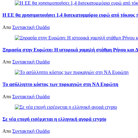
Η ΕΕ θα χρησιμοποιήσει 1,4 δισεκατομμύριο ευρώ από τόκους 
Απο
Συντακτική Ομάδα
Ξηρασία στην Ευρώπη: Η ιστορικά χαμηλή στάθμη Ρήνου και Δο
Απο
Συντακτική Ομάδα
Το ασύλληπτο κόστος των πυρκαγιών στη ΝΑ Ευρώπη
Απο
Συντακτική Ομάδα
Σε νέα εποχή εισέρχεται η ελληνική αγορά crypto
Απο
Συντακτική Ομάδα