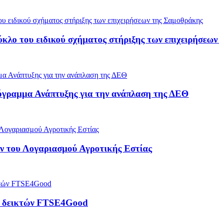
ύκλο του ειδικού σχήματος στήριξης των επιχειρήσεω
όγραμμα Ανάπτυξης για την ανάπλαση της ΔΕΘ
 του Λογαριασμού Αγροτικής Εστίας
ρά δεικτών FTSE4Good