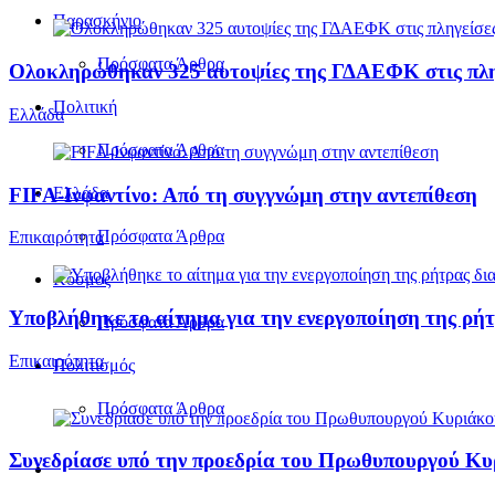
Παρασκήνιο
Πρόσφατα Άρθρα
Ολοκληρώθηκαν 325 αυτοψίες της ΓΔΑΕΦΚ στις πληγε
Πολιτική
Ελλάδα
Πρόσφατα Άρθρα
FIFA-Ινφαντίνο: Από τη συγγνώμη στην αντεπίθεση
Ελλάδα
Πρόσφατα Άρθρα
Επικαιρότητα
Κόσμος
Υποβλήθηκε το αίτημα για την ενεργοποίηση της ρήτ
Πρόσφατα Άρθρα
Επικαιρότητα
Πολιτισμός
Πρόσφατα Άρθρα
Συνεδρίασε υπό την προεδρία του Πρωθυπουργού Κ