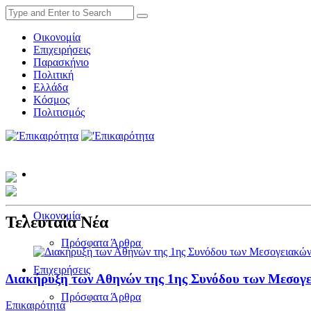
Οικονομία
Επιχειρήσεις
Παρασκήνιο
Πολιτική
Ελλάδα
Κόσμος
Πολιτισμός
Οικονομία
Τελευταία Νέα
Πρόσφατα Άρθρα
Επιχειρήσεις
Διακήρυξη των Αθηνών της 1ης Συνόδου των Μεσογ
Πρόσφατα Άρθρα
Επικαιρότητα