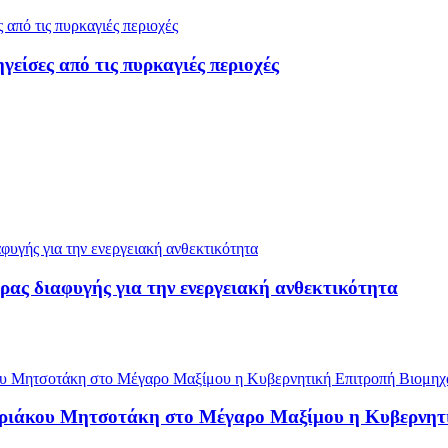
ίσες από τις πυρκαγιές περιοχές
ρας διαφυγής για την ενεργειακή ανθεκτικότητα
υριάκου Μητσοτάκη στο Μέγαρο Μαξίμου η Κυβερνητ