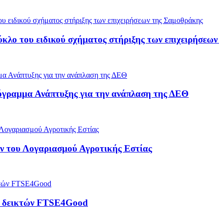
ύκλο του ειδικού σχήματος στήριξης των επιχειρήσεω
όγραμμα Ανάπτυξης για την ανάπλαση της ΔΕΘ
 του Λογαριασμού Αγροτικής Εστίας
ρά δεικτών FTSE4Good