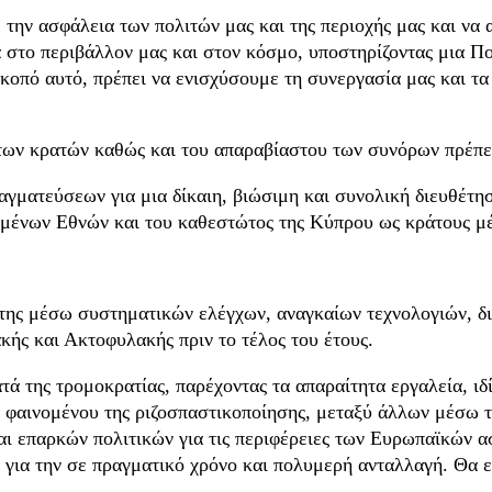
 την ασφάλεια των πολιτών μας και της περιοχής μας και να
τα στο περιβάλλον μας και στον κόσμο, υποστηρίζοντας μια 
ό αυτό, πρέπει να ενισχύσουμε τη συνεργασία μας και τα κ
 των κρατών καθώς και του απαραβίαστου των συνόρων πρέπει
ραγματεύσεων για μια δίκαιη, βιώσιμη και συνολική διευθέτ
ένων Εθνών και του καθεστώτος της Κύπρου ως κράτους μέ
της μέσω συστηματικών ελέγχων, αναγκαίων τεχνολογιών, δ
ής και Ακτοφυλακής πριν το τέλος του έτους.
ά της τρομοκρατίας, παρέχοντας τα απαραίτητα εργαλεία, ιδί
ου φαινομένου της ριζοσπαστικοποίησης, μεταξύ άλλων μέσω
και επαρκών πολιτικών για τις περιφέρειες των Ευρωπαϊκών
ας για την σε πραγματικό χρόνο και πολυμερή ανταλλαγή. Θα