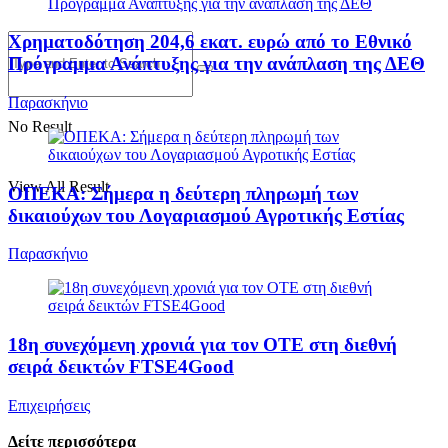
Χρηματοδότηση 204,6 εκατ. ευρώ από το Εθνικό
Πρόγραμμα Ανάπτυξης για την ανάπλαση της ΔΕΘ
Παρασκήνιο
No Result
View All Result
ΟΠΕΚΑ: Σήμερα η δεύτερη πληρωμή των
δικαιούχων του Λογαριασμού Αγροτικής Εστίας
Παρασκήνιο
18η συνεχόμενη χρονιά για τον ΟΤΕ στη διεθνή
σειρά δεικτών FTSE4Good
Επιχειρήσεις
Δείτε περισσότερα