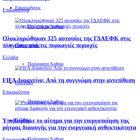
Επιχειρήσεις
Επικαιρότητα
Πρόσφατα Άρθρα
Ολοκληρώθηκαν 325 αυτοψίες της ΓΔΑΕΦΚ στις
πληγείσες από τις πυρκαγιές περιοχές
Παρασκήνιο
Ελλάδα
Πρόσφατα Άρθρα
FIFA-Ινφαντίνο: Από τη συγγνώμη στην αντεπίθεση
Πολιτική
Επικαιρότητα
Πρόσφατα Άρθρα
Υποβλήθηκε το αίτημα για την ενεργοποίηση της
Ελλάδα
ρήτρας διαφυγής για την ενεργειακή ανθεκτικότητα
Πρόσφατα Άρθρα
Επικαιρότητα