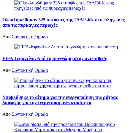
Ολοκληρώθηκαν 325 αυτοψίες της ΓΔΑΕΦΚ στις πληγείσες
από τις πυρκαγιές περιοχές
Απο
Συντακτική Ομάδα
FIFA-Ινφαντίνο: Από τη συγγνώμη στην αντεπίθεση
Απο
Συντακτική Ομάδα
Υποβλήθηκε το αίτημα για την ενεργοποίηση της ρήτρας
διαφυγής για την ενεργειακή ανθεκτικότητα
Απο
Συντακτική Ομάδα