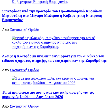
Συνεδρίασε υπό την προεδρία του Πρωθυπουργού Κυριάκου
Μητσοτάκη στο Μέγαρο Μαξίμου η Κυβερνητική Επιτροπή
Βιομηχανίας
Απο
Συντακτική Ομάδα
Άνοιξε η πλατφόρμα myBusinessSupport για τον α’ κύκλο του
ειδικού σχήματος στήριξης των επιχειρήσεων της Σαμοθράκης
Απο
Συντακτική Ομάδα
Τα μέτρα αποκατάστασης και κρατικής αρωγής για τις
πυρκαγιές Ιουλίου – Αυγούστου 2026
Απο
Συντακτική Ομάδα