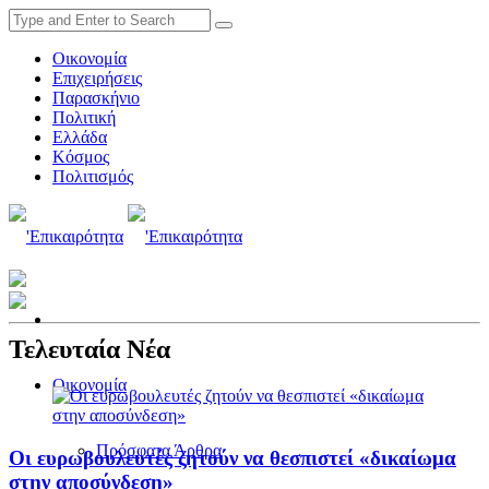
Οικονομία
Επιχειρήσεις
Παρασκήνιο
Πολιτική
Ελλάδα
Κόσμος
Πολιτισμός
Τελευταία Νέα
Οικονομία
Πρόσφατα Άρθρα
Οι ευρωβουλευτές ζητούν να θεσπιστεί «δικαίωμα
στην αποσύνδεση»