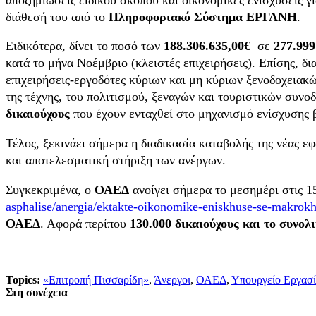
διάθεσή του από το
Πληροφοριακό Σύστημα ΕΡΓΑΝΗ
.
Ειδικότερα, δίνει το ποσό των
188.306.635,00€
σε
277.999
κατά το μήνα Νοέμβριο (κλειστές επιχειρήσεις). Επίσης, δ
επιχειρήσεις-εργοδότες κύριων και μη κύριων ξενοδοχειακ
της τέχνης, του πολιτισμού, ξεναγών και τουριστικών συνο
δικαιούχους
που έχουν ενταχθεί στο μηχανισμό ενίσχυσης
Τέλος, ξεκινάει σήμερα η διαδικασία καταβολής της νέας 
και αποτελεσματική στήριξη των ανέργων.
Συγκεκριμένα, ο
ΟΑΕΔ
ανοίγει σήμερα το μεσημέρι στις 1
asphalise/anergia/ektakte-oikonomike-eniskhuse-se-makrok
ΟΑΕΔ
. Αφορά περίπου
130.000 δικαιούχους και το συνολ
Topics:
«Επιτροπή Πισσαρίδη»
,
Άνεργοι
,
ΟΑΕΔ
,
Υπουργείο Εργασί
Στη συνέχεια