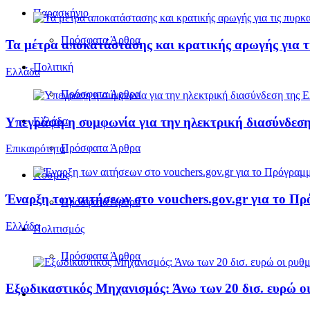
Παρασκήνιο
Πρόσφατα Άρθρα
Τα μέτρα αποκατάστασης και κρατικής αρωγής για τι
Πολιτική
Ελλάδα
Πρόσφατα Άρθρα
Υπεγράφη η συμφωνία για την ηλεκτρική διασύνδεση
Ελλάδα
Πρόσφατα Άρθρα
Επικαιρότητα
Κόσμος
Έναρξη των αιτήσεων στο vouchers.gov.gr για το Π
Πρόσφατα Άρθρα
Ελλάδα
Πολιτισμός
Πρόσφατα Άρθρα
Εξωδικαστικός Μηχανισμός: Άνω των 20 δισ. ευρώ οι