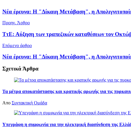
Νέα έρευνα: Η "Δίκαιη Μετάβαση", η Απολιγνιτοποί
Προηγ. Άρθρο
ΤτΕ: Αύξηση των τραπεζικών καταθέσεων τον Οκτώ
Επόμενο άρθρο
Νέα έρευνα: Η "Δίκαιη Μετάβαση", η Απολιγνιτοποί
Σχετικά
Άρθρα
Τα μέτρα αποκατάστασης και κρατικής αρωγής για τις πυρκαγιέ
Απο
Συντακτική Ομάδα
Υπεγράφη η συμφωνία για την ηλεκτρική διασύνδεση της Ελλά