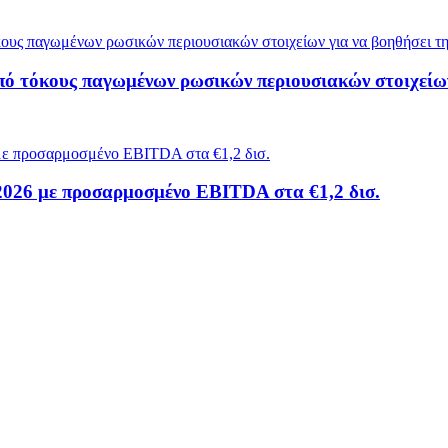
πό τόκους παγωμένων ρωσικών περιουσιακών στοιχείω
 2026 με προσαρμοσμένο EBITDA στα €1,2 δισ.