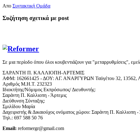
Απο
Συντακτική Ομάδα
Συζήτηση σχετικά με post
Σε μια περίοδο όπου όλοι κουβεντιάζουν για "μεταρρυθμίσεις", εμε
ΣΑΡΑΝΤΗ Π. ΚΑΛΛΙΟΠΗ-ΑΡΤΕΜΙΣ
ΑΦΜ: 162661425 - ΔΟΥ: ΑΓ. ΑΝΑΡΓΥΡΩΝ Ταϋγέτου 32, 13562, Α
Αριθμός Μ.Η.Τ. 232323
Ιδιοκτήτης/Νόμιμος Εκπρόσωπος/ Διευθυντής:
Σαράντη Π. Καλλιοπη - Άρτεμις
Διεύθυνση Σύνταξης:
Σμιλίδου Μαρία
Δαχειριστής & Δικαιούχος ονόματος χώρου: Σαράντη Π. Καλλιοπη -
Τηλ.: 697 588 50 76
Email:
reformergr@gmail.com
ΟΡΟΙ ΧΡΗΣΗΣ - ΠΡΟΣΤΑΣΙΑ ΠΡΟΣΩΠΙΚΩΝ ΔΕΔΟΜΕΝΩΝ