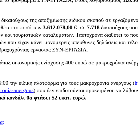
δικαιούχους της αποζημίωσης ειδικού σκοπού σε εργαζόμενο
ιαθέτει το ποσό των
3.612.078,00 €
σε
7.718
δικαιούχους που
ών και τουριστικών καταλυμάτων. Ταυτόχρονα διαθέτει το π
δών που είχαν κάνει μονομερείς υπεύθυνες δηλώσεις και τέλο
 βραχυχρόνιας εργασίας ΣΥΝ-ΕΡΓΑΣΙΑ.
εφάπαξ οικονομικής ενίσχυσης 400 ευρώ σε μακροχρόνια ανέρ
5:00 την ειδική πλατφόρμα για τους μακροχρόνια ανέργους (
h
hronia-anergous
) που δεν επιδοτούνται προκειμένου να λάβο
ικό κονδύλι θα φτάσει 52 εκατ. ευρώ.
ας