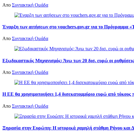
Απο
Συντακτική Ομάδα
Έναρξη των αιτήσεων στο vouchers.gov.gr για το Πρόγραμμα «Τ
Απο
Συντακτική Ομάδα
Εξωδικαστικός Μηχανισμός: Άνω των 20 δισ. ευρώ οι ρυθμίσεις
Απο
Συντακτική Ομάδα
Η ΕΕ θα χρησιμοποιήσει 1,4 δισεκατομμύριο ευρώ από τόκους 
Απο
Συντακτική Ομάδα
Ξηρασία στην Ευρώπη: Η ιστορικά χαμηλή στάθμη Ρήνου και Δο