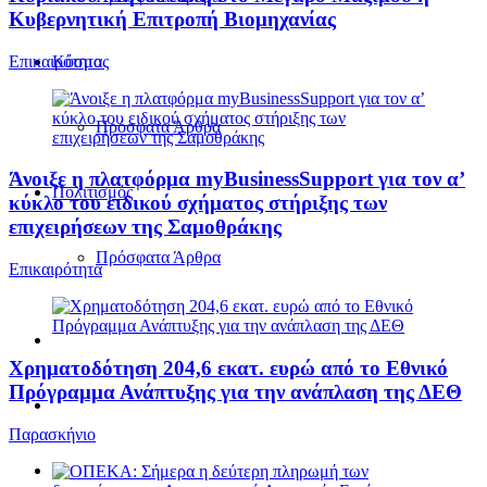
Κυβερνητική Επιτροπή Βιομηχανίας
Επικαιρότητα
Κόσμος
Πρόσφατα Άρθρα
Άνοιξε η πλατφόρμα myBusinessSupport για τον α’
Πολιτισμός
κύκλο του ειδικού σχήματος στήριξης των
επιχειρήσεων της Σαμοθράκης
Πρόσφατα Άρθρα
Επικαιρότητα
Χρηματοδότηση 204,6 εκατ. ευρώ από το Εθνικό
Πρόγραμμα Ανάπτυξης για την ανάπλαση της ΔΕΘ
Παρασκήνιο