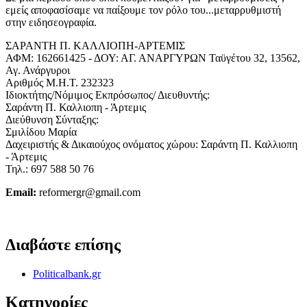
εμείς αποφασίσαμε να παίξουμε τον ρόλο του...μεταρρυθμιστή
στην ειδησεογραφία.
ΣΑΡΑΝΤΗ Π. ΚΑΛΛΙΟΠΗ-ΑΡΤΕΜΙΣ
ΑΦΜ: 162661425 - ΔΟΥ: ΑΓ. ΑΝΑΡΓΥΡΩΝ Ταϋγέτου 32, 13562,
Αγ. Ανάργυροι
Αριθμός Μ.Η.Τ. 232323
Ιδιοκτήτης/Νόμιμος Εκπρόσωπος/ Διευθυντής:
Σαράντη Π. Καλλιοπη - Άρτεμις
Διεύθυνση Σύνταξης:
Σμιλίδου Μαρία
Δαχειριστής & Δικαιούχος ονόματος χώρου: Σαράντη Π. Καλλιοπη
- Άρτεμις
Τηλ.: 697 588 50 76
Email:
reformergr@gmail.com
ΟΡΟΙ ΧΡΗΣΗΣ - ΠΡΟΣΤΑΣΙΑ ΠΡΟΣΩΠΙΚΩΝ ΔΕΔΟΜΕΝΩΝ
Διαβάστε επίσης
Politicalbank.gr
Κατηγορίες