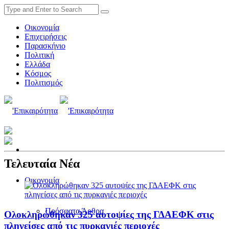
Οικονομία
Επιχειρήσεις
Παρασκήνιο
Πολιτική
Ελλάδα
Κόσμος
Πολιτισμός
Τελευταία Νέα
Οικονομία
Πρόσφατα Άρθρα
Ολοκληρώθηκαν 325 αυτοψίες της ΓΔΑΕΦΚ στις
πληγείσες από τις πυρκαγιές περιοχές