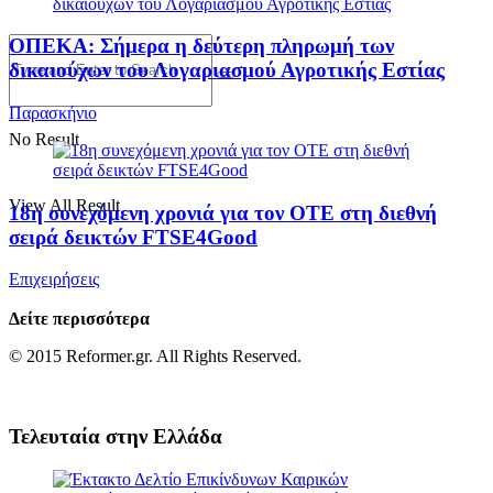
ΟΠΕΚΑ: Σήμερα η δεύτερη πληρωμή των
δικαιούχων του Λογαριασμού Αγροτικής Εστίας
Παρασκήνιο
No Result
View All Result
18η συνεχόμενη χρονιά για τον ΟΤΕ στη διεθνή
σειρά δεικτών FTSE4Good
Επιχειρήσεις
Δείτε περισσότερα
© 2015 Reformer.gr. All Rights Reserved.
Τελευταία στην
Ελλάδα