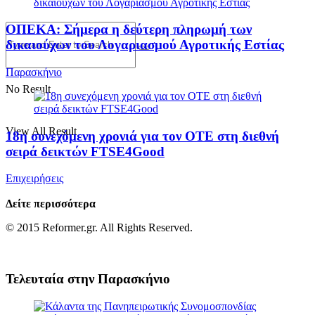
ΟΠΕΚΑ: Σήμερα η δεύτερη πληρωμή των
δικαιούχων του Λογαριασμού Αγροτικής Εστίας
Παρασκήνιο
No Result
View All Result
18η συνεχόμενη χρονιά για τον ΟΤΕ στη διεθνή
σειρά δεικτών FTSE4Good
Επιχειρήσεις
Δείτε περισσότερα
© 2015 Reformer.gr. All Rights Reserved.
Τελευταία στην
Παρασκήνιο