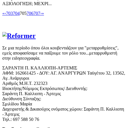
ΑΞΙΟΛΟΓΗΣΗ; ΜΕΧΡΙ...
«
‹
703
704
705
706
707
›
»
Σε μια περίοδο όπου όλοι κουβεντιάζουν για "μεταρρυθμίσεις",
εμείς αποφασίσαμε να παίξουμε τον ρόλο του...μεταρρυθμιστή
στην ειδησεογραφία.
ΣΑΡΑΝΤΗ Π. ΚΑΛΛΙΟΠΗ-ΑΡΤΕΜΙΣ
ΑΦΜ: 162661425 - ΔΟΥ: ΑΓ. ΑΝΑΡΓΥΡΩΝ Ταϋγέτου 32, 13562,
Αγ. Ανάργυροι
Αριθμός Μ.Η.Τ. 232323
Ιδιοκτήτης/Νόμιμος Εκπρόσωπος/ Διευθυντής:
Σαράντη Π. Καλλιοπη - Άρτεμις
Διεύθυνση Σύνταξης:
Σμιλίδου Μαρία
Δαχειριστής & Δικαιούχος ονόματος χώρου: Σαράντη Π. Καλλιοπη
- Άρτεμις
Τηλ.: 697 588 50 76