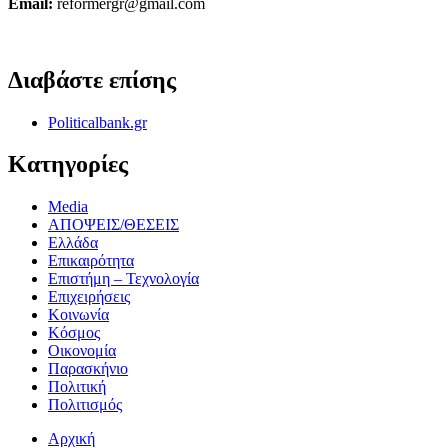
Email:
reformergr@gmail.com
ΟΡΟΙ ΧΡΗΣΗΣ - ΠΡΟΣΤΑΣΙΑ ΠΡΟΣΩΠΙΚΩΝ ΔΕΔΟΜΕΝΩΝ
Διαβάστε επίσης
Politicalbank.gr
Κατηγορίες
Media
ΑΠΟΨΕΙΣ/ΘΕΣΕΙΣ
Ελλάδα
Επικαιρότητα
Επιστήμη – Τεχνολογία
Επιχειρήσεις
Κοινωνία
Κόσμος
Οικονομία
Παρασκήνιο
Πολιτική
Πολιτισμός
Αρχική