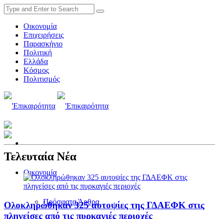
Οικονομία
Επιχειρήσεις
Παρασκήνιο
Πολιτική
Ελλάδα
Κόσμος
Πολιτισμός
Τελευταία Νέα
Οικονομία
Πρόσφατα Άρθρα
Ολοκληρώθηκαν 325 αυτοψίες της ΓΔΑΕΦΚ στις
πληγείσες από τις πυρκαγιές περιοχές