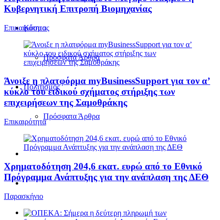
Κυβερνητική Επιτροπή Βιομηχανίας
Επικαιρότητα
Κόσμος
Πρόσφατα Άρθρα
Άνοιξε η πλατφόρμα myBusinessSupport για τον α’
Πολιτισμός
κύκλο του ειδικού σχήματος στήριξης των
επιχειρήσεων της Σαμοθράκης
Πρόσφατα Άρθρα
Επικαιρότητα
Χρηματοδότηση 204,6 εκατ. ευρώ από το Εθνικό
Πρόγραμμα Ανάπτυξης για την ανάπλαση της ΔΕΘ
Παρασκήνιο