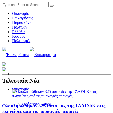
Οικονομία
Επιχειρήσεις
Παρασκήνιο
Πολιτική
Ελλάδα
Κόσμος
Πολιτισμός
Τελευταία Νέα
Οικονομία
Πρόσφατα Άρθρα
Ολοκληρώθηκαν 325 αυτοψίες της ΓΔΑΕΦΚ στις
πληγείσες από τις πυρκαγιές περιοχές