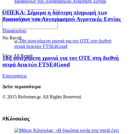
ΟΠΕΚΑ: Σήμερα η δεύτερη πληρωμή των
δικαιούχων του Λογαριασμού Αγροτικής Εστίας
Παρασκήνιο
No Result
View All Result
18η συνεχόμενη χρονιά για τον ΟΤΕ στη διεθνή
σειρά δεικτών FTSE4Good
Επιχειρήσεις
Δείτε περισσότερα
© 2015 Reformer.gr. All Rights Reserved.
#Κόνσολας