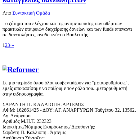
Απο
Συντακτική Ομάδα
Το ζήτημα του ελέγχου και της αντιμετώπισης των αθέμιτων
πρακτικών εταιρειών διαχείρισης δανείων και των funds απέναντι
σε δανειολήπτες, αναδεικνύει ο Βουλευτής...
1
2
3
›
»
Σε μια περίοδο όπου όλοι κουβεντιάζουν για "μεταρρυθμίσεις",
εμείς αποφασίσαμε να παίξουμε τον ρόλο του...μεταρρυθμιστή
στην ειδησεογραφία.
ΣΑΡΑΝΤΗ Π. ΚΑΛΛΙΟΠΗ-ΑΡΤΕΜΙΣ
ΑΦΜ: 162661425 - ΔΟΥ: ΑΓ. ΑΝΑΡΓΥΡΩΝ Ταϋγέτου 32, 13562,
Αγ. Ανάργυροι
Αριθμός Μ.Η.Τ. 232323
Ιδιοκτήτης/Νόμιμος Εκπρόσωπος/ Διευθυντής:
Σαράντη Π. Καλλιοπη - Άρτεμις
Διεύθυνση Σύνταξης: