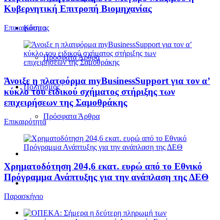
Κυβερνητική Επιτροπή Βιομηχανίας
Επικαιρότητα
Κόσμος
Πρόσφατα Άρθρα
Άνοιξε η πλατφόρμα myBusinessSupport για τον α’
Πολιτισμός
κύκλο του ειδικού σχήματος στήριξης των
επιχειρήσεων της Σαμοθράκης
Πρόσφατα Άρθρα
Επικαιρότητα
Χρηματοδότηση 204,6 εκατ. ευρώ από το Εθνικό
Πρόγραμμα Ανάπτυξης για την ανάπλαση της ΔΕΘ
Παρασκήνιο