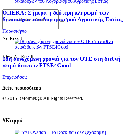
ΟΠΕΚΑ: Σήμερα η δεύτερη πληρωμή των
δικαιούχων του Λογαριασμού Αγροτικής Εστίας
Παρασκήνιο
No Result
View All Result
18η συνεχόμενη χρονιά για τον ΟΤΕ στη διεθνή
σειρά δεικτών FTSE4Good
Επιχειρήσεις
Δείτε περισσότερα
© 2015 Reformer.gr. All Rights Reserved.
#Καρρά