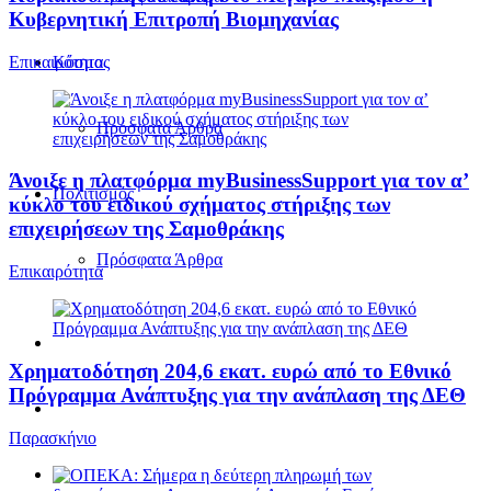
Κυβερνητική Επιτροπή Βιομηχανίας
Επικαιρότητα
Κόσμος
Πρόσφατα Άρθρα
Άνοιξε η πλατφόρμα myBusinessSupport για τον α’
Πολιτισμός
κύκλο του ειδικού σχήματος στήριξης των
επιχειρήσεων της Σαμοθράκης
Πρόσφατα Άρθρα
Επικαιρότητα
Χρηματοδότηση 204,6 εκατ. ευρώ από το Εθνικό
Πρόγραμμα Ανάπτυξης για την ανάπλαση της ΔΕΘ
Παρασκήνιο