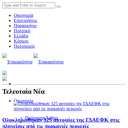
Οικονομία
Επιχειρήσεις
Παρασκήνιο
Πολιτική
Ελλάδα
Κόσμος
Πολιτισμός
Τελευταία Νέα
Οικονομία
Πρόσφατα Άρθρα
Ολοκληρώθηκαν 325 αυτοψίες της ΓΔΑΕΦΚ στις
πληγείσες από τις πυρκαγιές περιοχές