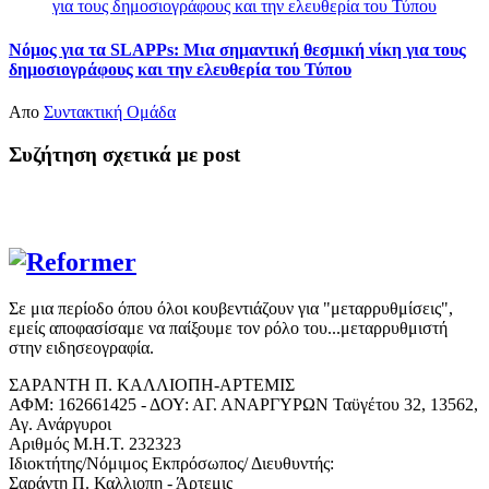
Νόμος για τα SLAPPs: Μια σημαντική θεσμική νίκη για τους
δημοσιογράφους και την ελευθερία του Τύπου
Απο
Συντακτική Ομάδα
Συζήτηση σχετικά με post
Σε μια περίοδο όπου όλοι κουβεντιάζουν για "μεταρρυθμίσεις",
εμείς αποφασίσαμε να παίξουμε τον ρόλο του...μεταρρυθμιστή
στην ειδησεογραφία.
ΣΑΡΑΝΤΗ Π. ΚΑΛΛΙΟΠΗ-ΑΡΤΕΜΙΣ
ΑΦΜ: 162661425 - ΔΟΥ: ΑΓ. ΑΝΑΡΓΥΡΩΝ Ταϋγέτου 32, 13562,
Αγ. Ανάργυροι
Αριθμός Μ.Η.Τ. 232323
Ιδιοκτήτης/Νόμιμος Εκπρόσωπος/ Διευθυντής:
Σαράντη Π. Καλλιοπη - Άρτεμις