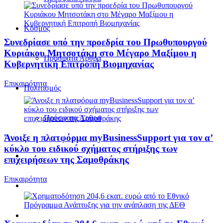
Κόσμος
Συνεδρίασε υπό την προεδρία του Πρωθυπουργού
Κυριάκου Μητσοτάκη στο Μέγαρο Μαξίμου η
Πρόσφατα Άρθρα
Κυβερνητική Επιτροπή Βιομηχανίας
Επικαιρότητα
Πολιτισμός
Πρόσφατα Άρθρα
Άνοιξε η πλατφόρμα myBusinessSupport για τον α’
κύκλο του ειδικού σχήματος στήριξης των
επιχειρήσεων της Σαμοθράκης
Επικαιρότητα