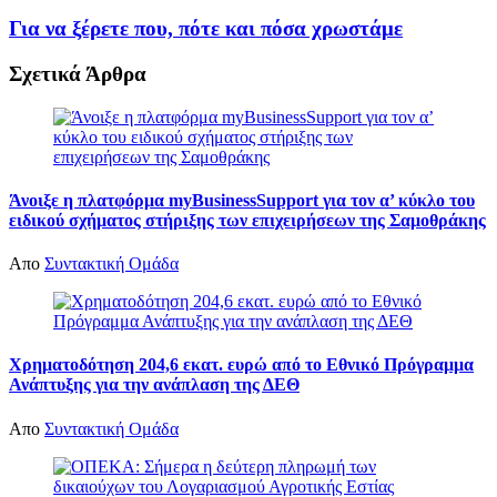
Για να ξέρετε που, πότε και πόσα χρωστάμε
Σχετικά
Άρθρα
Άνοιξε η πλατφόρμα myBusinessSupport για τον α’ κύκλο του
ειδικού σχήματος στήριξης των επιχειρήσεων της Σαμοθράκης
Απο
Συντακτική Ομάδα
Χρηματοδότηση 204,6 εκατ. ευρώ από το Εθνικό Πρόγραμμα
Ανάπτυξης για την ανάπλαση της ΔΕΘ
Απο
Συντακτική Ομάδα