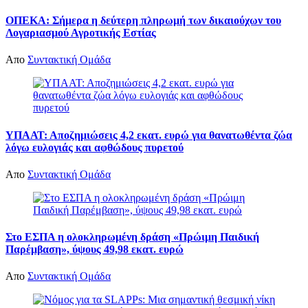
ΟΠΕΚΑ: Σήμερα η δεύτερη πληρωμή των δικαιούχων του
Λογαριασμού Αγροτικής Εστίας
Απο
Συντακτική Ομάδα
ΥΠΑΑΤ: Αποζημιώσεις 4,2 εκατ. ευρώ για θανατωθέντα ζώα
λόγω ευλογιάς και αφθώδους πυρετού
Απο
Συντακτική Ομάδα
Στο ΕΣΠΑ η ολοκληρωμένη δράση «Πρώιμη Παιδική
Παρέμβαση», ύψους 49,98 εκατ. ευρώ
Απο
Συντακτική Ομάδα