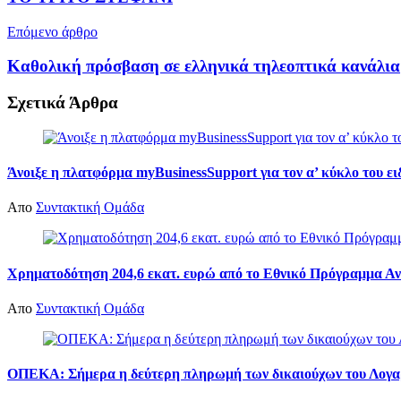
Επόμενο άρθρο
Καθολική πρόσβαση σε ελληνικά τηλεοπτικά κανάλια
Σχετικά
Άρθρα
Άνοιξε η πλατφόρμα myBusinessSupport για τον α’ κύκλο του ε
Απο
Συντακτική Ομάδα
Χρηματοδότηση 204,6 εκατ. ευρώ από το Εθνικό Πρόγραμμα Αν
Απο
Συντακτική Ομάδα
ΟΠΕΚΑ: Σήμερα η δεύτερη πληρωμή των δικαιούχων του Λογα