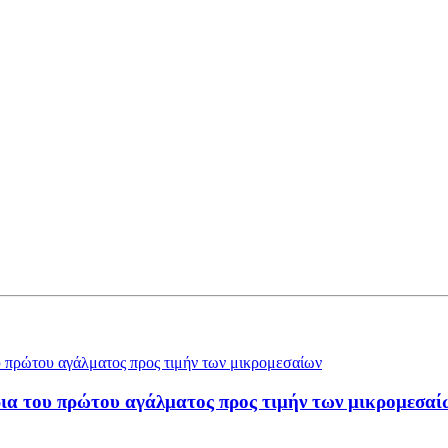
ια του πρώτου αγάλματος προς τιμήν των μικρομεσαί