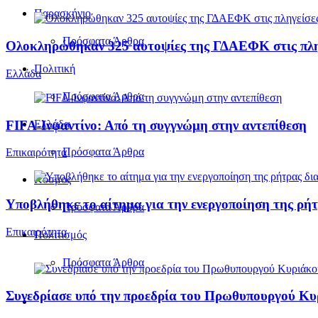
Παρασκήνιο
Πρόσφατα Άρθρα
Ολοκληρώθηκαν 325 αυτοψίες της ΓΔΑΕΦΚ στις πληγε
Πολιτική
Ελλάδα
Πρόσφατα Άρθρα
FIFA-Ινφαντίνο: Από τη συγγνώμη στην αντεπίθεση
Ελλάδα
Πρόσφατα Άρθρα
Επικαιρότητα
Κόσμος
Υποβλήθηκε το αίτημα για την ενεργοποίηση της ρήτ
Πρόσφατα Άρθρα
Επικαιρότητα
Πολιτισμός
Πρόσφατα Άρθρα
Συνεδρίασε υπό την προεδρία του Πρωθυπουργού Κ