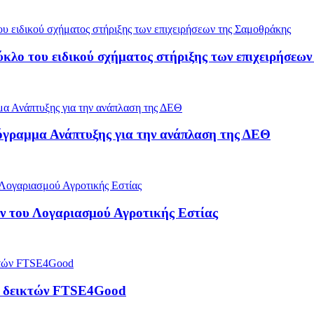
ύκλο του ειδικού σχήματος στήριξης των επιχειρήσεω
όγραμμα Ανάπτυξης για την ανάπλαση της ΔΕΘ
 του Λογαριασμού Αγροτικής Εστίας
ρά δεικτών FTSE4Good