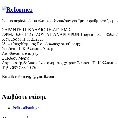
Σε μια περίοδο όπου όλοι κουβεντιάζουν για "μεταρρυθμίσεις", εμε
ΣΑΡΑΝΤΗ Π. ΚΑΛΛΙΟΠΗ-ΑΡΤΕΜΙΣ
ΑΦΜ: 162661425 - ΔΟΥ: ΑΓ. ΑΝΑΡΓΥΡΩΝ Ταϋγέτου 32, 13562, Α
Αριθμός Μ.Η.Τ. 232323
Ιδιοκτήτης/Νόμιμος Εκπρόσωπος/ Διευθυντής:
Σαράντη Π. Καλλιοπη - Άρτεμις
Διεύθυνση Σύνταξης:
Σμιλίδου Μαρία
Δαχειριστής & Δικαιούχος ονόματος χώρου: Σαράντη Π. Καλλιοπη -
Τηλ.: 697 588 50 76
Email:
reformergr@gmail.com
ΟΡΟΙ ΧΡΗΣΗΣ - ΠΡΟΣΤΑΣΙΑ ΠΡΟΣΩΠΙΚΩΝ ΔΕΔΟΜΕΝΩΝ
Διαβάστε επίσης
Politicalbank.gr