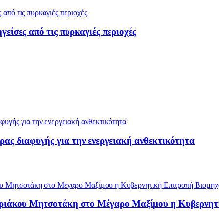
ίσες από τις πυρκαγιές περιοχές
ρας διαφυγής για την ενεργειακή ανθεκτικότητα
υριάκου Μητσοτάκη στο Μέγαρο Μαξίμου η Κυβερνητ