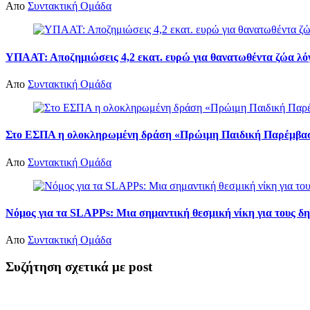
Απο
Συντακτική Ομάδα
ΥΠΑΑΤ: Αποζημιώσεις 4,2 εκατ. ευρώ για θανατωθέντα ζώα λό
Απο
Συντακτική Ομάδα
Στο ΕΣΠΑ η ολοκληρωμένη δράση «Πρώιμη Παιδική Παρέμβαση
Απο
Συντακτική Ομάδα
Νόμος για τα SLAPPs: Μια σημαντική θεσμική νίκη για τους δη
Απο
Συντακτική Ομάδα
Συζήτηση σχετικά με post