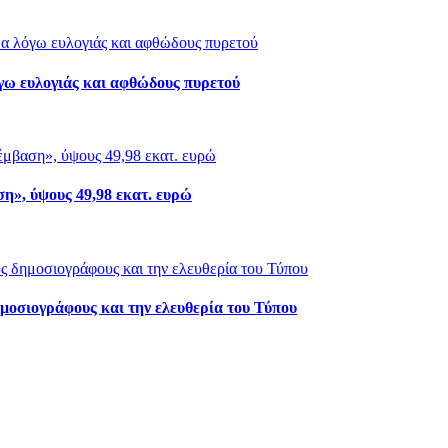
γω ευλογιάς και αφθώδους πυρετού
», ύψους 49,98 εκατ. ευρώ
μοσιογράφους και την ελευθερία του Τύπου