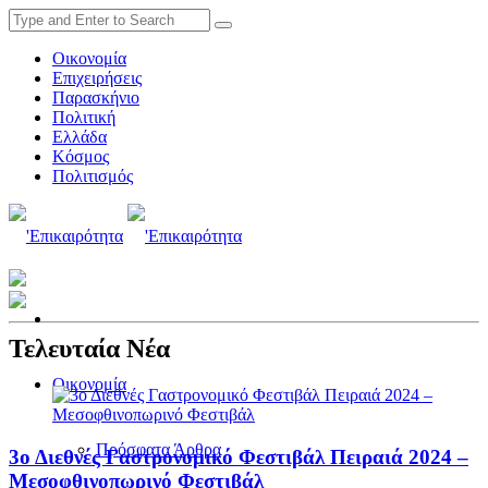
Οικονομία
Επιχειρήσεις
Παρασκήνιο
Πολιτική
Ελλάδα
Κόσμος
Πολιτισμός
Τελευταία Νέα
Οικονομία
Πρόσφατα Άρθρα
3ο Διεθνές Γαστρονομικό Φεστιβάλ Πειραιά 2024 –
Μεσοφθινοπωρινό Φεστιβάλ