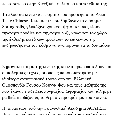
περισσότερο στην Κινεζική κουλτούρα και τα έθιμά της.
Τα πλούσια κινεζικά εδέσματα που προσέφερε το Αsian
Taste Chinese Restaurant περιελάμβαναν τα διάσημα
Spring rolls, γλυκόξινο χοιρινό, ψητό ψωμάκι, siomai,
τηγανητά noodles και τηγανητό ρύζι, κάνοντας τον χώρο
της έκθεσης κινέζικων τροφίμων το επίκεντρο της
εκδήλωσης και τον κόσμο να ανυπομονεί να τα δοκιμάσει.
Σημαντικό τμήμα της κινεζικής κουλτούρας αποτελούν και
οι πολεμικές τέχνες, οι οποίες παρουσιάστηκαν με
ιδιαίτερα εντυπωσιακό τρόπο από την Ελληνική
Ομοσπονδία Γουσου Κουνγκ Φου και τους μαθητές της
που έκαναν επιδείξεις πυγμαχίας, ξιφομαχίας και πάλης με
ραβδιά, κερδίζοντας το θερμό χειροκρότημα του κοινού.
Η παράσταση από την Γυμναστική Ακαδημία ΑΘΛΗΣΗ
Παιανίας τράβηξε για ακόμα μία φορά την προσοχή του