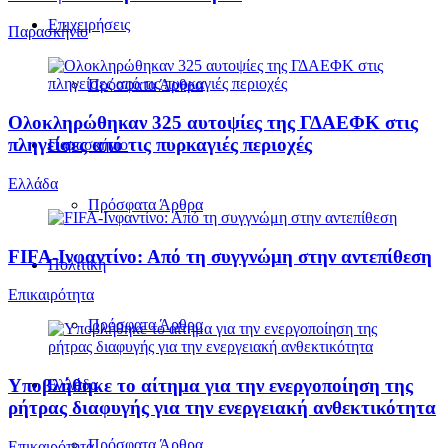
Επιχειρήσεις
Παρασκήνιο
Πρόσφατα Άρθρα
Ολοκληρώθηκαν 325 αυτοψίες της ΓΔΑΕΦΚ στις
πληγείσες από τις πυρκαγιές περιοχές
Παρασκήνιο
Ελλάδα
Πρόσφατα Άρθρα
FIFA-Ινφαντίνο: Από τη συγγνώμη στην αντεπίθεση
Πολιτική
Επικαιρότητα
Πρόσφατα Άρθρα
Υποβλήθηκε το αίτημα για την ενεργοποίηση της
Ελλάδα
ρήτρας διαφυγής για την ενεργειακή ανθεκτικότητα
Πρόσφατα Άρθρα
Επικαιρότητα