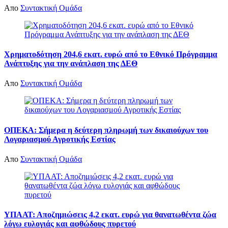
Απο
Συντακτική Ομάδα
Χρηματοδότηση 204,6 εκατ. ευρώ από το Εθνικό Πρόγραμμα
Ανάπτυξης για την ανάπλαση της ΔΕΘ
Απο
Συντακτική Ομάδα
ΟΠΕΚΑ: Σήμερα η δεύτερη πληρωμή των δικαιούχων του
Λογαριασμού Αγροτικής Εστίας
Απο
Συντακτική Ομάδα
ΥΠΑΑΤ: Αποζημιώσεις 4,2 εκατ. ευρώ για θανατωθέντα ζώα
λόγω ευλογιάς και αφθώδους πυρετού