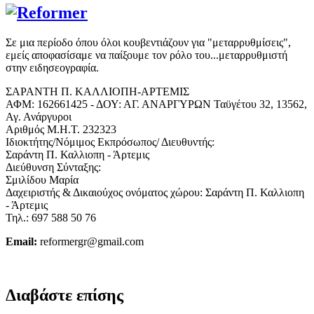
Σε μια περίοδο όπου όλοι κουβεντιάζουν για "μεταρρυθμίσεις",
εμείς αποφασίσαμε να παίξουμε τον ρόλο του...μεταρρυθμιστή
στην ειδησεογραφία.
ΣΑΡΑΝΤΗ Π. ΚΑΛΛΙΟΠΗ-ΑΡΤΕΜΙΣ
ΑΦΜ: 162661425 - ΔΟΥ: ΑΓ. ΑΝΑΡΓΥΡΩΝ Ταϋγέτου 32, 13562,
Αγ. Ανάργυροι
Αριθμός Μ.Η.Τ. 232323
Ιδιοκτήτης/Νόμιμος Εκπρόσωπος/ Διευθυντής:
Σαράντη Π. Καλλιοπη - Άρτεμις
Διεύθυνση Σύνταξης:
Σμιλίδου Μαρία
Δαχειριστής & Δικαιούχος ονόματος χώρου: Σαράντη Π. Καλλιοπη
- Άρτεμις
Τηλ.: 697 588 50 76
Email:
reformergr@gmail.com
ΟΡΟΙ ΧΡΗΣΗΣ - ΠΡΟΣΤΑΣΙΑ ΠΡΟΣΩΠΙΚΩΝ ΔΕΔΟΜΕΝΩΝ
Διαβάστε επίσης