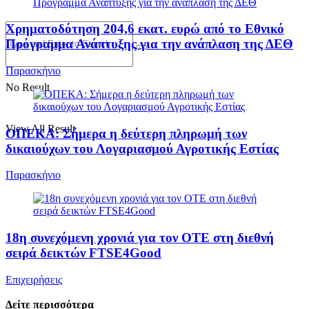
Χρηματοδότηση 204,6 εκατ. ευρώ από το Εθνικό
Πρόγραμμα Ανάπτυξης για την ανάπλαση της ΔΕΘ
Παρασκήνιο
No Result
View All Result
ΟΠΕΚΑ: Σήμερα η δεύτερη πληρωμή των
δικαιούχων του Λογαριασμού Αγροτικής Εστίας
Παρασκήνιο
18η συνεχόμενη χρονιά για τον ΟΤΕ στη διεθνή
σειρά δεικτών FTSE4Good
Επιχειρήσεις
Δείτε περισσότερα