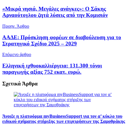
«Μικρά νησιά, Μεγάλες ανάγκες»: Ο Σάκης
Αρναούτογλου ζητά λύσεις από την Κομισιόν
Προηγ. Άρθρο
ΑΑΔΕ: Πρόσκληση φορέων σε διαβούλευση για το
Στρατηγικό Σχέδιο 2025 – 2029
Επόμενο άρθρο
Ελληνική ιχθυοκαλλιέργεια: 131.300 τόνοι
παραγωγής αξίας 752 εκατ. ευρώ.
Σχετικά
Άρθρα
Άνοιξε η πλατφόρμα myBusinessSupport για τον α’ κύκλο του
ειδικού σχήματος στήριξης των επιχειρήσεων της Σαμοθράκης