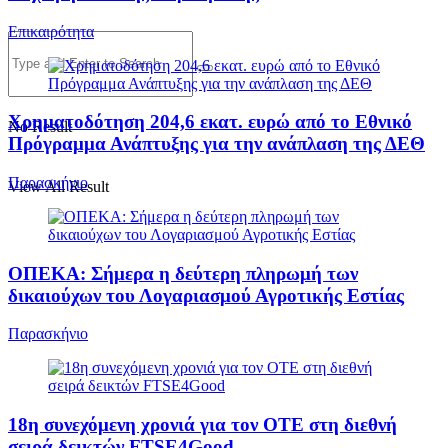
Επικαιρότητα
Χρηματοδότηση 204,6 εκατ. ευρώ από το Εθνικό
No Result
Πρόγραμμα Ανάπτυξης για την ανάπλαση της ΔΕΘ
Παρασκήνιο
View All Result
ΟΠΕΚΑ: Σήμερα η δεύτερη πληρωμή των
δικαιούχων του Λογαριασμού Αγροτικής Εστίας
Παρασκήνιο
18η συνεχόμενη χρονιά για τον ΟΤΕ στη διεθνή
σειρά δεικτών FTSE4Good