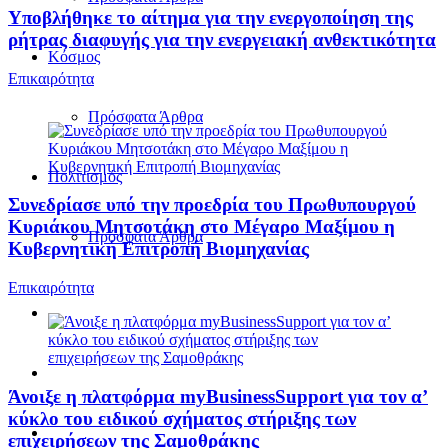
Υποβλήθηκε το αίτημα για την ενεργοποίηση της
ρήτρας διαφυγής για την ενεργειακή ανθεκτικότητα
Κόσμος
Επικαιρότητα
Πρόσφατα Άρθρα
Πολιτισμός
Συνεδρίασε υπό την προεδρία του Πρωθυπουργού
Κυριάκου Μητσοτάκη στο Μέγαρο Μαξίμου η
Πρόσφατα Άρθρα
Κυβερνητική Επιτροπή Βιομηχανίας
Επικαιρότητα
Άνοιξε η πλατφόρμα myBusinessSupport για τον α’
κύκλο του ειδικού σχήματος στήριξης των
επιχειρήσεων της Σαμοθράκης