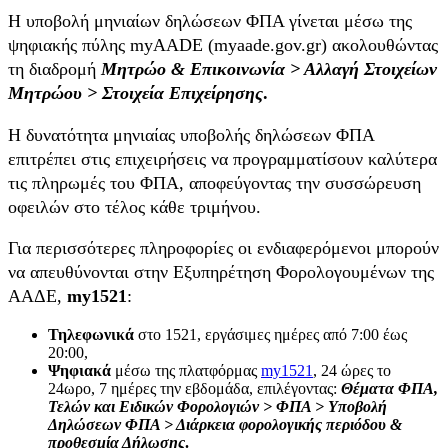
Η υποβολή μηνιαίων δηλώσεων ΦΠΑ γίνεται μέσω της
ψηφιακής πύλης myAADE (myaade.gov.gr) ακολουθώντας
τη διαδρομή
Μητρώο & Επικοινωνία > Αλλαγή Στοιχείων
Μητρώου > Στοιχεία Επιχείρησης
.
Η δυνατότητα μηνιαίας υποβολής δηλώσεων ΦΠΑ
επιτρέπει στις επιχειρήσεις να προγραμματίσουν καλύτερα
τις πληρωμές του ΦΠΑ, αποφεύγοντας την συσσώρευση
οφειλών στο τέλος κάθε τριμήνου.
Για περισσότερες πληροφορίες οι ενδιαφερόμενοι μπορούν
να απευθύνονται στην Εξυπηρέτηση Φορολογουμένων της
ΑΑΔΕ,
my1521
:
Τηλεφωνικά
στο 1521, εργάσιμες ημέρες από 7:00 έως
20:00,
Ψηφιακά
μέσω της πλατφόρμας
my1521
, 24 ώρες το
24ωρο, 7 ημέρες την εβδομάδα, επιλέγοντας:
Θέματα ΦΠΑ,
Τελών και Ειδικών Φορολογιών
> ΦΠΑ > Υποβολή
Δηλώσεων ΦΠΑ > Διάρκεια φορολογικής περιόδου &
προθεσμία Δήλωσης
.