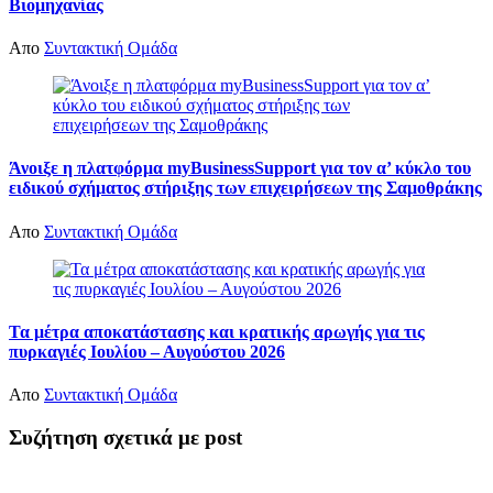
Βιομηχανίας
Απο
Συντακτική Ομάδα
Άνοιξε η πλατφόρμα myBusinessSupport για τον α’ κύκλο του
ειδικού σχήματος στήριξης των επιχειρήσεων της Σαμοθράκης
Απο
Συντακτική Ομάδα
Τα μέτρα αποκατάστασης και κρατικής αρωγής για τις
πυρκαγιές Ιουλίου – Αυγούστου 2026
Απο
Συντακτική Ομάδα
Συζήτηση σχετικά με post