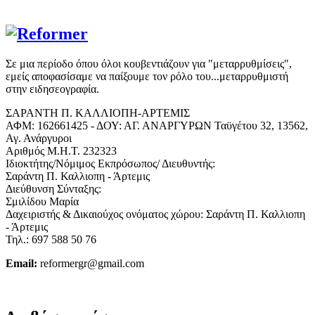
Σε μια περίοδο όπου όλοι κουβεντιάζουν για "μεταρρυθμίσεις",
εμείς αποφασίσαμε να παίξουμε τον ρόλο του...μεταρρυθμιστή
στην ειδησεογραφία.
ΣΑΡΑΝΤΗ Π. ΚΑΛΛΙΟΠΗ-ΑΡΤΕΜΙΣ
ΑΦΜ: 162661425 - ΔΟΥ: ΑΓ. ΑΝΑΡΓΥΡΩΝ Ταϋγέτου 32, 13562,
Αγ. Ανάργυροι
Αριθμός Μ.Η.Τ. 232323
Ιδιοκτήτης/Νόμιμος Εκπρόσωπος/ Διευθυντής:
Σαράντη Π. Καλλιοπη - Άρτεμις
Διεύθυνση Σύνταξης:
Σμιλίδου Μαρία
Δαχειριστής & Δικαιούχος ονόματος χώρου: Σαράντη Π. Καλλιοπη
- Άρτεμις
Τηλ.: 697 588 50 76
Email:
reformergr@gmail.com
ΟΡΟΙ ΧΡΗΣΗΣ - ΠΡΟΣΤΑΣΙΑ ΠΡΟΣΩΠΙΚΩΝ ΔΕΔΟΜΕΝΩΝ