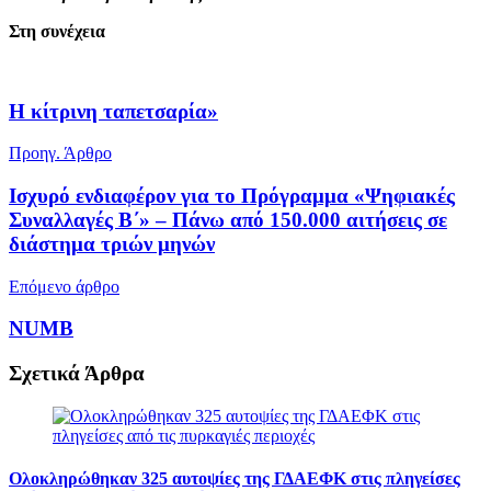
Στη συνέχεια
Η κίτρινη ταπετσαρία»
Προηγ. Άρθρο
Ισχυρό ενδιαφέρον για το Πρόγραμμα «Ψηφιακές
Συναλλαγές Β΄» – Πάνω από 150.000 αιτήσεις σε
διάστημα τριών μηνών
Επόμενο άρθρο
NUMB
Σχετικά
Άρθρα
Ολοκληρώθηκαν 325 αυτοψίες της ΓΔΑΕΦΚ στις πληγείσες