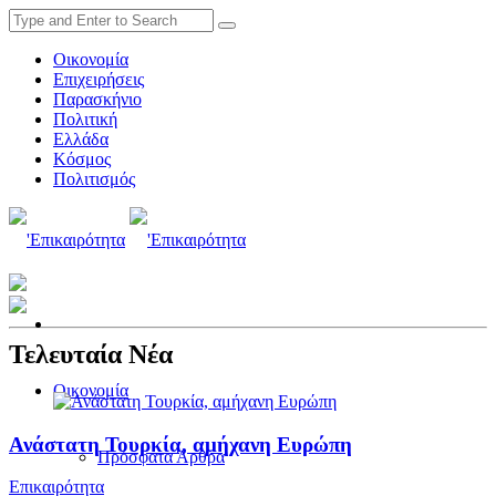
Οικονομία
Επιχειρήσεις
Παρασκήνιο
Πολιτική
Ελλάδα
Κόσμος
Πολιτισμός
Τελευταία Νέα
Οικονομία
Ανάστατη Τουρκία, αμήχανη Ευρώπη
Πρόσφατα Άρθρα
Επικαιρότητα