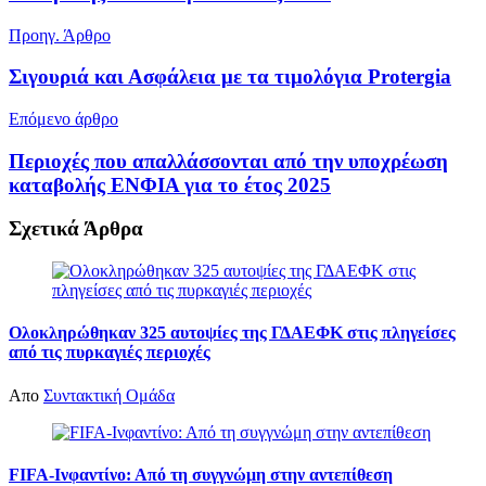
Προηγ. Άρθρο
Σιγουριά και Ασφάλεια με τα τιμολόγια Protergia
Επόμενο άρθρο
Περιοχές που απαλλάσσονται από την υποχρέωση
καταβολής ΕΝΦΙΑ για το έτος 2025
Σχετικά
Άρθρα
Ολοκληρώθηκαν 325 αυτοψίες της ΓΔΑΕΦΚ στις πληγείσες
από τις πυρκαγιές περιοχές
Απο
Συντακτική Ομάδα
FIFA-Ινφαντίνο: Από τη συγγνώμη στην αντεπίθεση