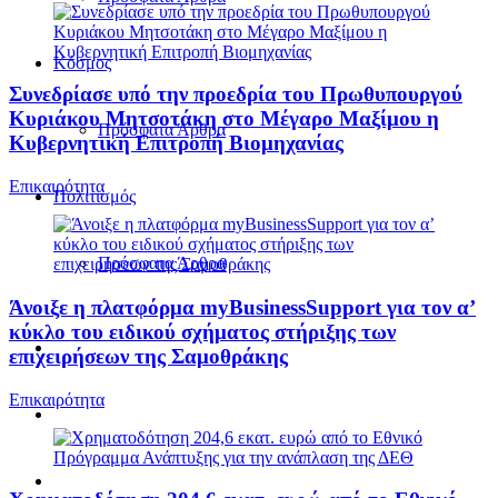
Κόσμος
Συνεδρίασε υπό την προεδρία του Πρωθυπουργού
Κυριάκου Μητσοτάκη στο Μέγαρο Μαξίμου η
Πρόσφατα Άρθρα
Κυβερνητική Επιτροπή Βιομηχανίας
Επικαιρότητα
Πολιτισμός
Πρόσφατα Άρθρα
Άνοιξε η πλατφόρμα myBusinessSupport για τον α’
κύκλο του ειδικού σχήματος στήριξης των
επιχειρήσεων της Σαμοθράκης
Επικαιρότητα