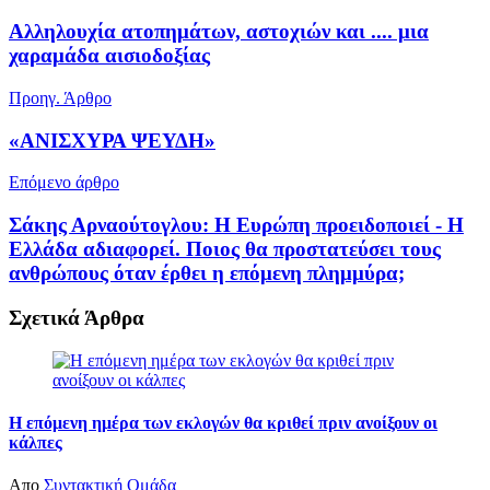
Αλληλουχία ατοπημάτων, αστοχιών και .... μια
χαραμάδα αισιοδοξίας
Προηγ. Άρθρο
«ΑΝΙΣΧΥΡΑ ΨΕΥΔΗ»
Επόμενο άρθρο
Σάκης Αρναούτογλου: Η Ευρώπη προειδοποιεί - Η
Ελλάδα αδιαφορεί. Ποιος θα προστατεύσει τους
ανθρώπους όταν έρθει η επόμενη πλημμύρα;
Σχετικά
Άρθρα
Η επόμενη ημέρα των εκλογών θα κριθεί πριν ανοίξουν οι
κάλπες
Απο
Συντακτική Ομάδα