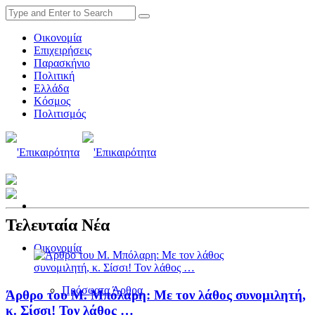
Οικονομία
Επιχειρήσεις
Παρασκήνιο
Πολιτική
Ελλάδα
Κόσμος
Πολιτισμός
Τελευταία Νέα
Οικονομία
Πρόσφατα Άρθρα
Άρθρο του Μ. Μπόλαρη: Με τον λάθος συνομιλητή,
κ. Σίσσι! Τον λάθος …