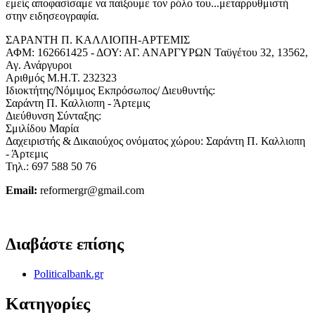
εμείς αποφασίσαμε να παίξουμε τον ρόλο του...μεταρρυθμιστή
στην ειδησεογραφία.
ΣΑΡΑΝΤΗ Π. ΚΑΛΛΙΟΠΗ-ΑΡΤΕΜΙΣ
ΑΦΜ: 162661425 - ΔΟΥ: ΑΓ. ΑΝΑΡΓΥΡΩΝ Ταϋγέτου 32, 13562,
Αγ. Ανάργυροι
Αριθμός Μ.Η.Τ. 232323
Ιδιοκτήτης/Νόμιμος Εκπρόσωπος/ Διευθυντής:
Σαράντη Π. Καλλιοπη - Άρτεμις
Διεύθυνση Σύνταξης:
Σμιλίδου Μαρία
Δαχειριστής & Δικαιούχος ονόματος χώρου: Σαράντη Π. Καλλιοπη
- Άρτεμις
Τηλ.: 697 588 50 76
Email:
reformergr@gmail.com
ΟΡΟΙ ΧΡΗΣΗΣ - ΠΡΟΣΤΑΣΙΑ ΠΡΟΣΩΠΙΚΩΝ ΔΕΔΟΜΕΝΩΝ
Διαβάστε επίσης
Politicalbank.gr
Κατηγορίες