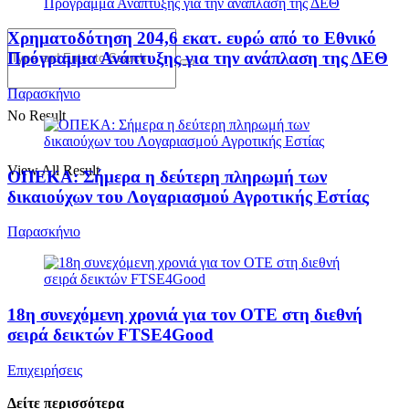
Χρηματοδότηση 204,6 εκατ. ευρώ από το Εθνικό
Πρόγραμμα Ανάπτυξης για την ανάπλαση της ΔΕΘ
Παρασκήνιο
No Result
View All Result
ΟΠΕΚΑ: Σήμερα η δεύτερη πληρωμή των
δικαιούχων του Λογαριασμού Αγροτικής Εστίας
Παρασκήνιο
18η συνεχόμενη χρονιά για τον ΟΤΕ στη διεθνή
σειρά δεικτών FTSE4Good
Επιχειρήσεις
Δείτε περισσότερα