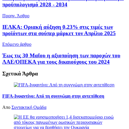
προϋπολογισμό 2028 - 2034
Προηγ. Άρθρο
ΙΕΛΚΑ: Οριακή αύξηση 0,23% στις τιμές των
προϊόντων στα σούπερ μάρκετ τον Απρίλιο 2025
Επόμενο άρθρο
Έως τις 30 Μαΐου η αξιοποίηση των παροχών του
ΛΑΕ/ΟΠΕΚΑ για τους δικαιούχους του 2024
Σχετικά
Άρθρα
FIFA-Ινφαντίνο: Από τη συγγνώμη στην αντεπίθεση
Απο
Συντακτική Ομάδα