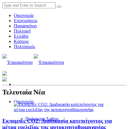
Οικονομία
Επιχειρήσεις
Παρασκήνιο
Πολιτική
Ελλάδα
Κόσμος
Πολιτισμός
Τελευταία Νέα
Οικονομία
Πρόσφατα Άρθρα
Εκπομπές CO2: Διαδικασία κατεπείγοντος για
μέτρα ευελιξίας της αυτοκινητοβιομηχανίας