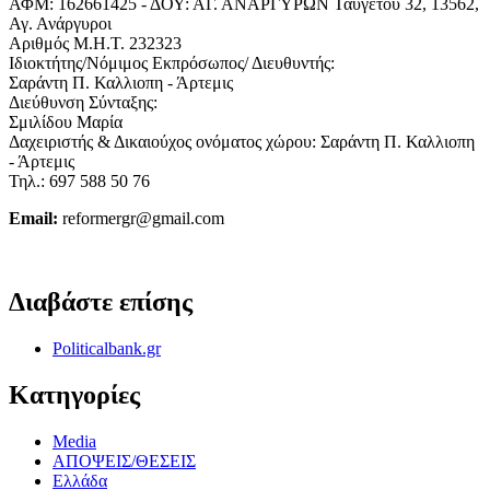
ΑΦΜ: 162661425 - ΔΟΥ: ΑΓ. ΑΝΑΡΓΥΡΩΝ Ταϋγέτου 32, 13562,
Αγ. Ανάργυροι
Αριθμός Μ.Η.Τ. 232323
Ιδιοκτήτης/Νόμιμος Εκπρόσωπος/ Διευθυντής:
Σαράντη Π. Καλλιοπη - Άρτεμις
Διεύθυνση Σύνταξης:
Σμιλίδου Μαρία
Δαχειριστής & Δικαιούχος ονόματος χώρου: Σαράντη Π. Καλλιοπη
- Άρτεμις
Τηλ.: 697 588 50 76
Email:
reformergr@gmail.com
ΟΡΟΙ ΧΡΗΣΗΣ - ΠΡΟΣΤΑΣΙΑ ΠΡΟΣΩΠΙΚΩΝ ΔΕΔΟΜΕΝΩΝ
Διαβάστε επίσης
Politicalbank.gr
Κατηγορίες
Media
ΑΠΟΨΕΙΣ/ΘΕΣΕΙΣ
Ελλάδα