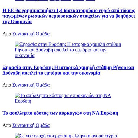
Η ΕΕ θα χρησιμοποιήσει 1,4 δισεκατομμύριο ευρώ από τόκους
παγωμένων ρωσικών περιουσιακών στοιχείων για να βοηθήσει
την Ουκρανία
Απο
Συντακτική Ομάδα
Ξηρασία στην Ευρώπη: Η ιστορικά χαμηλή στάθμη Ρήνου και
Δούναβη απειλεί το εμπόριο και την οικονομία
Απο
Συντακτική Ομάδα
Το ασύλληπτο κόστος των πυρκαγιών στη ΝΑ Ευρώπη
Απο
Συντακτική Ομάδα