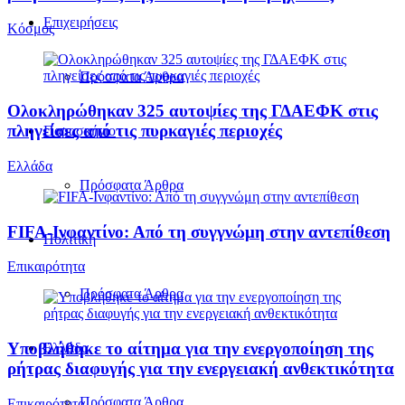
Επιχειρήσεις
Κόσμος
Πρόσφατα Άρθρα
Ολοκληρώθηκαν 325 αυτοψίες της ΓΔΑΕΦΚ στις
πληγείσες από τις πυρκαγιές περιοχές
Παρασκήνιο
Ελλάδα
Πρόσφατα Άρθρα
FIFA-Ινφαντίνο: Από τη συγγνώμη στην αντεπίθεση
Πολιτική
Επικαιρότητα
Πρόσφατα Άρθρα
Υποβλήθηκε το αίτημα για την ενεργοποίηση της
Ελλάδα
ρήτρας διαφυγής για την ενεργειακή ανθεκτικότητα
Πρόσφατα Άρθρα
Επικαιρότητα