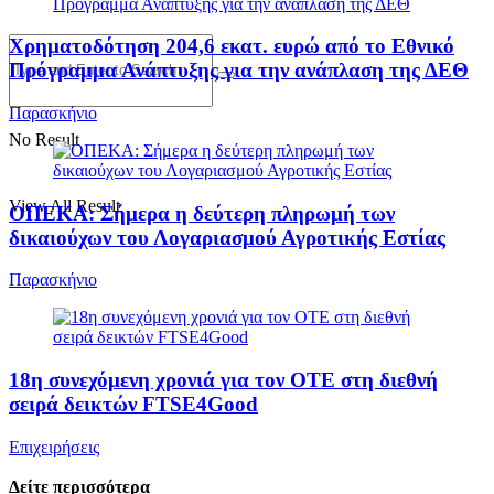
Χρηματοδότηση 204,6 εκατ. ευρώ από το Εθνικό
Πρόγραμμα Ανάπτυξης για την ανάπλαση της ΔΕΘ
Παρασκήνιο
No Result
View All Result
ΟΠΕΚΑ: Σήμερα η δεύτερη πληρωμή των
δικαιούχων του Λογαριασμού Αγροτικής Εστίας
Παρασκήνιο
18η συνεχόμενη χρονιά για τον ΟΤΕ στη διεθνή
σειρά δεικτών FTSE4Good
Επιχειρήσεις
Δείτε περισσότερα