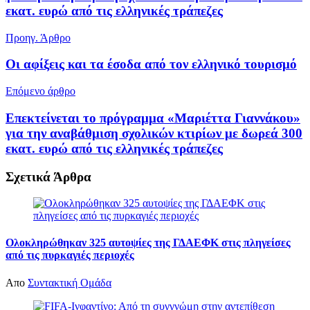
εκατ. ευρώ από τις ελληνικές τράπεζες
Προηγ. Άρθρο
Οι αφίξεις και τα έσοδα από τον ελληνικό τουρισμό
Επόμενο άρθρο
Επεκτείνεται το πρόγραμμα «Μαριέττα Γιαννάκου»
για την αναβάθμιση σχολικών κτιρίων με δωρεά 300
εκατ. ευρώ από τις ελληνικές τράπεζες
Σχετικά
Άρθρα
Ολοκληρώθηκαν 325 αυτοψίες της ΓΔΑΕΦΚ στις πληγείσες
από τις πυρκαγιές περιοχές
Απο
Συντακτική Ομάδα