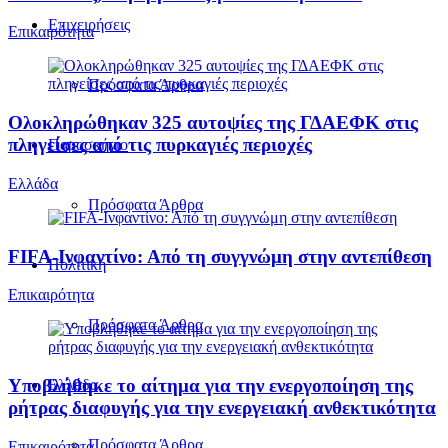
Επιχειρήσεις
Επικαιρότητα
Πρόσφατα Άρθρα
Ολοκληρώθηκαν 325 αυτοψίες της ΓΔΑΕΦΚ στις
πληγείσες από τις πυρκαγιές περιοχές
Παρασκήνιο
Ελλάδα
Πρόσφατα Άρθρα
FIFA-Ινφαντίνο: Από τη συγγνώμη στην αντεπίθεση
Πολιτική
Επικαιρότητα
Πρόσφατα Άρθρα
Υποβλήθηκε το αίτημα για την ενεργοποίηση της
Ελλάδα
ρήτρας διαφυγής για την ενεργειακή ανθεκτικότητα
Πρόσφατα Άρθρα
Επικαιρότητα