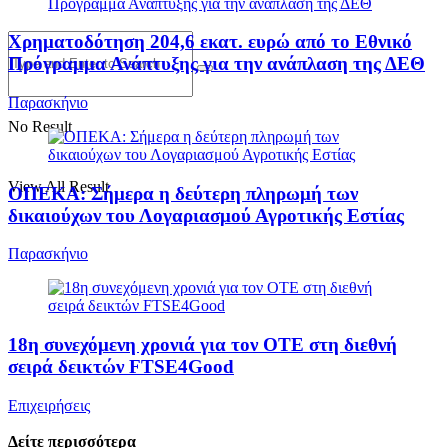
Χρηματοδότηση 204,6 εκατ. ευρώ από το Εθνικό
Πρόγραμμα Ανάπτυξης για την ανάπλαση της ΔΕΘ
Παρασκήνιο
No Result
View All Result
ΟΠΕΚΑ: Σήμερα η δεύτερη πληρωμή των
δικαιούχων του Λογαριασμού Αγροτικής Εστίας
Παρασκήνιο
18η συνεχόμενη χρονιά για τον ΟΤΕ στη διεθνή
σειρά δεικτών FTSE4Good
Επιχειρήσεις
Δείτε περισσότερα