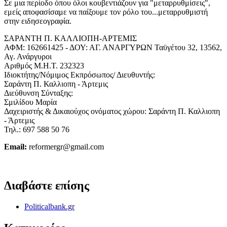
Σε μια περίοδο όπου όλοι κουβεντιάζουν για "μεταρρυθμίσεις",
εμείς αποφασίσαμε να παίξουμε τον ρόλο του...μεταρρυθμιστή
στην ειδησεογραφία.
ΣΑΡΑΝΤΗ Π. ΚΑΛΛΙΟΠΗ-ΑΡΤΕΜΙΣ
ΑΦΜ: 162661425 - ΔΟΥ: ΑΓ. ΑΝΑΡΓΥΡΩΝ Ταϋγέτου 32, 13562,
Αγ. Ανάργυροι
Αριθμός Μ.Η.Τ. 232323
Ιδιοκτήτης/Νόμιμος Εκπρόσωπος/ Διευθυντής:
Σαράντη Π. Καλλιοπη - Άρτεμις
Διεύθυνση Σύνταξης:
Σμιλίδου Μαρία
Δαχειριστής & Δικαιούχος ονόματος χώρου: Σαράντη Π. Καλλιοπη
- Άρτεμις
Τηλ.: 697 588 50 76
Email:
reformergr@gmail.com
ΟΡΟΙ ΧΡΗΣΗΣ - ΠΡΟΣΤΑΣΙΑ ΠΡΟΣΩΠΙΚΩΝ ΔΕΔΟΜΕΝΩΝ
Διαβάστε επίσης
Politicalbank.gr