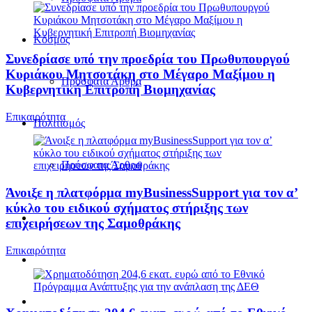
Κόσμος
Συνεδρίασε υπό την προεδρία του Πρωθυπουργού
Κυριάκου Μητσοτάκη στο Μέγαρο Μαξίμου η
Πρόσφατα Άρθρα
Κυβερνητική Επιτροπή Βιομηχανίας
Επικαιρότητα
Πολιτισμός
Πρόσφατα Άρθρα
Άνοιξε η πλατφόρμα myBusinessSupport για τον α’
κύκλο του ειδικού σχήματος στήριξης των
επιχειρήσεων της Σαμοθράκης
Επικαιρότητα