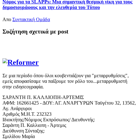
Νόμος για τα SLAPPs: Μια σημαντική θεσμική νίκη για τους
δημοσιογράφους και την ελευθερία του Τύπου
Απο
Συντακτική Ομάδα
Συζήτηση σχετικά με post
Σε μια περίοδο όπου όλοι κουβεντιάζουν για "μεταρρυθμίσεις",
εμείς αποφασίσαμε να παίξουμε τον ρόλο του...μεταρρυθμιστή
στην ειδησεογραφία.
ΣΑΡΑΝΤΗ Π. ΚΑΛΛΙΟΠΗ-ΑΡΤΕΜΙΣ
ΑΦΜ: 162661425 - ΔΟΥ: ΑΓ. ΑΝΑΡΓΥΡΩΝ Ταϋγέτου 32, 13562,
Αγ. Ανάργυροι
Αριθμός Μ.Η.Τ. 232323
Ιδιοκτήτης/Νόμιμος Εκπρόσωπος/ Διευθυντής:
Σαράντη Π. Καλλιοπη - Άρτεμις
Διεύθυνση Σύνταξης:
Σμιλίδου Μαρία