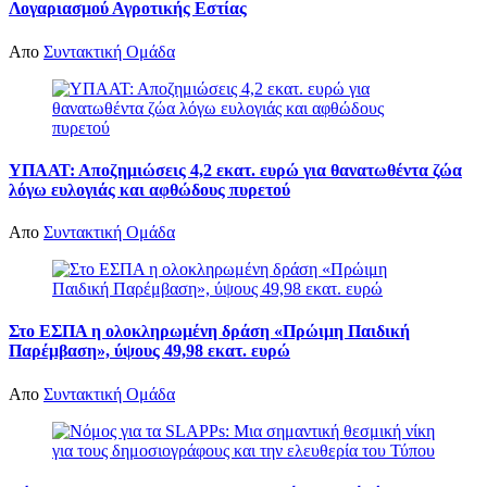
Λογαριασμού Αγροτικής Εστίας
Απο
Συντακτική Ομάδα
ΥΠΑΑΤ: Αποζημιώσεις 4,2 εκατ. ευρώ για θανατωθέντα ζώα
λόγω ευλογιάς και αφθώδους πυρετού
Απο
Συντακτική Ομάδα
Στο ΕΣΠΑ η ολοκληρωμένη δράση «Πρώιμη Παιδική
Παρέμβαση», ύψους 49,98 εκατ. ευρώ
Απο
Συντακτική Ομάδα