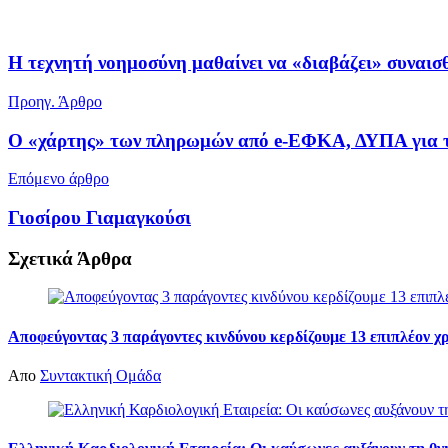
Η τεχνητή νοημοσύνη μαθαίνει να «διαβάζει» συναι
Προηγ. Άρθρο
Ο «χάρτης» των πληρωμών από e-ΕΦΚΑ, ΔΥΠΑ για τη
Επόμενο άρθρο
Γιοσίρου Γιαμαγκούσι
Σχετικά
Άρθρα
Αποφεύγοντας 3 παράγοντες κινδύνου κερδίζουμε 13 επιπλέον χ
Απο
Συντακτική Ομάδα