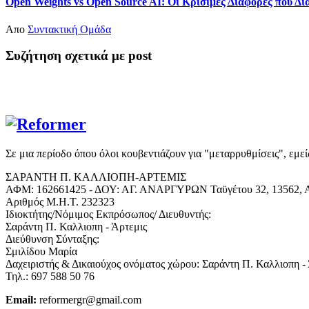
Open Weights vs Open Source AI: Οι Κρίσιμες Διαφορές που Δ
Απο
Συντακτική Ομάδα
Συζήτηση σχετικά με post
Σε μια περίοδο όπου όλοι κουβεντιάζουν για "μεταρρυθμίσεις", εμε
ΣΑΡΑΝΤΗ Π. ΚΑΛΛΙΟΠΗ-ΑΡΤΕΜΙΣ
ΑΦΜ: 162661425 - ΔΟΥ: ΑΓ. ΑΝΑΡΓΥΡΩΝ Ταϋγέτου 32, 13562, Α
Αριθμός Μ.Η.Τ. 232323
Ιδιοκτήτης/Νόμιμος Εκπρόσωπος/ Διευθυντής:
Σαράντη Π. Καλλιοπη - Άρτεμις
Διεύθυνση Σύνταξης:
Σμιλίδου Μαρία
Δαχειριστής & Δικαιούχος ονόματος χώρου: Σαράντη Π. Καλλιοπη -
Τηλ.: 697 588 50 76
Email:
reformergr@gmail.com