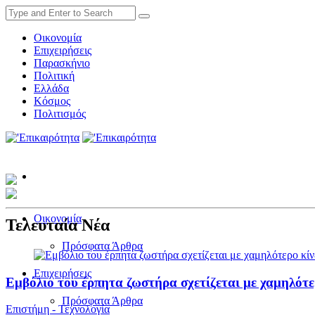
Οικονομία
Επιχειρήσεις
Παρασκήνιο
Πολιτική
Ελλάδα
Κόσμος
Πολιτισμός
Οικονομία
Τελευταία Νέα
Πρόσφατα Άρθρα
Επιχειρήσεις
Εμβόλιο του έρπητα ζωστήρα σχετίζεται με χαμηλότε
Πρόσφατα Άρθρα
Επιστήμη - Τεχνολογία