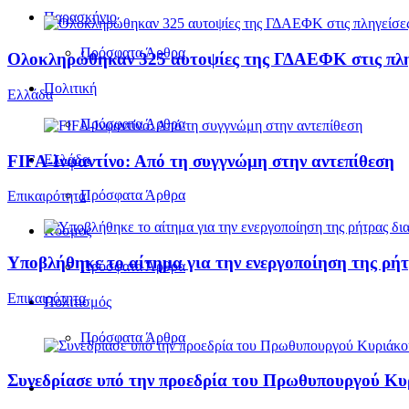
Παρασκήνιο
Πρόσφατα Άρθρα
Ολοκληρώθηκαν 325 αυτοψίες της ΓΔΑΕΦΚ στις πληγε
Πολιτική
Ελλάδα
Πρόσφατα Άρθρα
FIFA-Ινφαντίνο: Από τη συγγνώμη στην αντεπίθεση
Ελλάδα
Πρόσφατα Άρθρα
Επικαιρότητα
Κόσμος
Υποβλήθηκε το αίτημα για την ενεργοποίηση της ρήτ
Πρόσφατα Άρθρα
Επικαιρότητα
Πολιτισμός
Πρόσφατα Άρθρα
Συνεδρίασε υπό την προεδρία του Πρωθυπουργού Κ