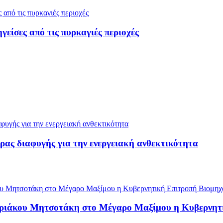
ίσες από τις πυρκαγιές περιοχές
ρας διαφυγής για την ενεργειακή ανθεκτικότητα
υριάκου Μητσοτάκη στο Μέγαρο Μαξίμου η Κυβερνητ