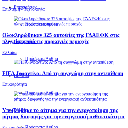
Επιχειρήσεις
Επιστήμη - Τεχνολογία
Πρόσφατα Άρθρα
Ολοκληρώθηκαν 325 αυτοψίες της ΓΔΑΕΦΚ στις
πληγείσες από τις πυρκαγιές περιοχές
Παρασκήνιο
Ελλάδα
Πρόσφατα Άρθρα
FIFA-Ινφαντίνο: Από τη συγγνώμη στην αντεπίθεση
Πολιτική
Επικαιρότητα
Πρόσφατα Άρθρα
Υποβλήθηκε το αίτημα για την ενεργοποίηση της
Ελλάδα
ρήτρας διαφυγής για την ενεργειακή ανθεκτικότητα
Πρόσφατα Άρθρα
Επικαιρότητα