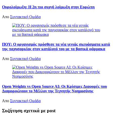
Ουρολοίμωξη: Η 2η πιο συχνή λοίμωξη στην Ευρώπη
Απο
Συντακτική Ομάδα
ΠΟΥ: Ο οργανισμός πρόσθεσε τα νέα γενιάς σκευάσματα κατά
της παχυσαρκίας στον κατάλογό του με τα βασικά φάρμακα
Απο
Συντακτική Ομάδα
Open Weights vs Open Source AI: Οι Κρίσιμες Διαφορές που
Διαμορφώνουν το Μέλλον της Τεχνητής Νοημοσύνης
Απο
Συντακτική Ομάδα
Συζήτηση σχετικά με post