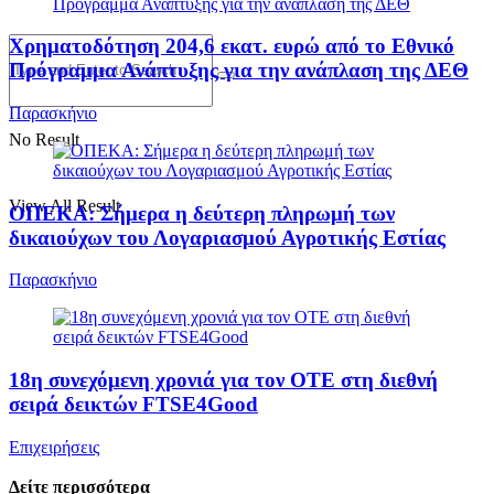
Χρηματοδότηση 204,6 εκατ. ευρώ από το Εθνικό
Πρόγραμμα Ανάπτυξης για την ανάπλαση της ΔΕΘ
Παρασκήνιο
No Result
View All Result
ΟΠΕΚΑ: Σήμερα η δεύτερη πληρωμή των
δικαιούχων του Λογαριασμού Αγροτικής Εστίας
Παρασκήνιο
18η συνεχόμενη χρονιά για τον ΟΤΕ στη διεθνή
σειρά δεικτών FTSE4Good
Επιχειρήσεις
Δείτε περισσότερα