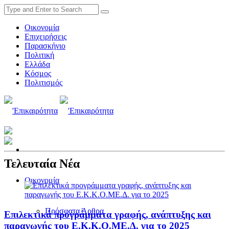
Οικονομία
Επιχειρήσεις
Παρασκήνιο
Πολιτική
Ελλάδα
Κόσμος
Πολιτισμός
Τελευταία Νέα
Οικονομία
Πρόσφατα Άρθρα
Επιλεκτικά προγράμματα γραφής, ανάπτυξης και
παραγωγής του Ε.Κ.Κ.Ο.ΜΕ.Δ. για το 2025