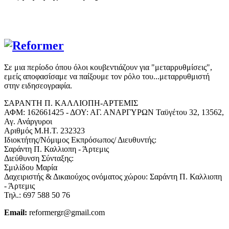
Σε μια περίοδο όπου όλοι κουβεντιάζουν για "μεταρρυθμίσεις",
εμείς αποφασίσαμε να παίξουμε τον ρόλο του...μεταρρυθμιστή
στην ειδησεογραφία.
ΣΑΡΑΝΤΗ Π. ΚΑΛΛΙΟΠΗ-ΑΡΤΕΜΙΣ
ΑΦΜ: 162661425 - ΔΟΥ: ΑΓ. ΑΝΑΡΓΥΡΩΝ Ταϋγέτου 32, 13562,
Αγ. Ανάργυροι
Αριθμός Μ.Η.Τ. 232323
Ιδιοκτήτης/Νόμιμος Εκπρόσωπος/ Διευθυντής:
Σαράντη Π. Καλλιοπη - Άρτεμις
Διεύθυνση Σύνταξης:
Σμιλίδου Μαρία
Δαχειριστής & Δικαιούχος ονόματος χώρου: Σαράντη Π. Καλλιοπη
- Άρτεμις
Τηλ.: 697 588 50 76
Email:
reformergr@gmail.com