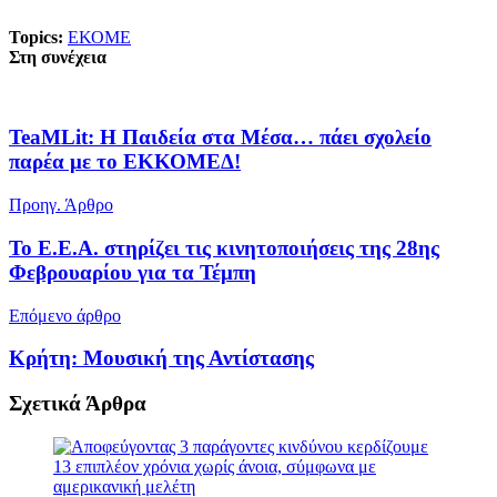
Topics:
ΕΚΟΜΕ
Στη συνέχεια
TeaMLit: Η Παιδεία στα Μέσα… πάει σχολείο
παρέα με το ΕΚΚΟΜΕΔ!
Προηγ. Άρθρο
Το Ε.Ε.Α. στηρίζει τις κινητοποιήσεις της 28ης
Φεβρουαρίου για τα Τέμπη
Επόμενο άρθρο
Κρήτη: Μουσική της Αντίστασης
Σχετικά
Άρθρα