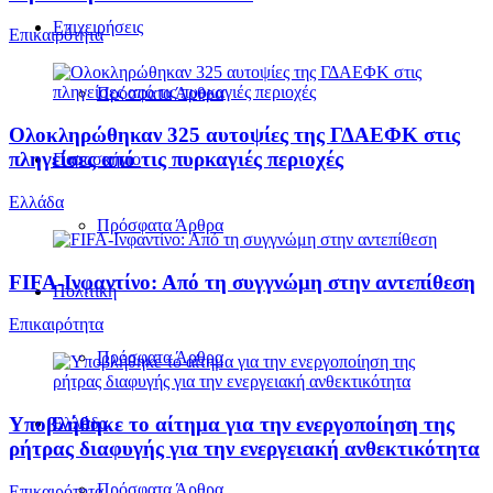
Επιχειρήσεις
Επικαιρότητα
Πρόσφατα Άρθρα
Ολοκληρώθηκαν 325 αυτοψίες της ΓΔΑΕΦΚ στις
πληγείσες από τις πυρκαγιές περιοχές
Παρασκήνιο
Ελλάδα
Πρόσφατα Άρθρα
FIFA-Ινφαντίνο: Από τη συγγνώμη στην αντεπίθεση
Πολιτική
Επικαιρότητα
Πρόσφατα Άρθρα
Υποβλήθηκε το αίτημα για την ενεργοποίηση της
Ελλάδα
ρήτρας διαφυγής για την ενεργειακή ανθεκτικότητα
Πρόσφατα Άρθρα
Επικαιρότητα