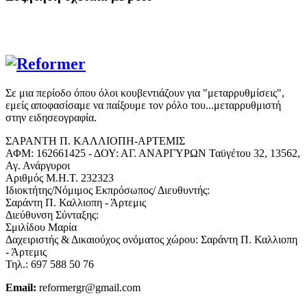
Σε μια περίοδο όπου όλοι κουβεντιάζουν για "μεταρρυθμίσεις",
εμείς αποφασίσαμε να παίξουμε τον ρόλο του...μεταρρυθμιστή
στην ειδησεογραφία.
ΣΑΡΑΝΤΗ Π. ΚΑΛΛΙΟΠΗ-ΑΡΤΕΜΙΣ
ΑΦΜ: 162661425 - ΔΟΥ: ΑΓ. ΑΝΑΡΓΥΡΩΝ Ταϋγέτου 32, 13562,
Αγ. Ανάργυροι
Αριθμός Μ.Η.Τ. 232323
Ιδιοκτήτης/Νόμιμος Εκπρόσωπος/ Διευθυντής:
Σαράντη Π. Καλλιοπη - Άρτεμις
Διεύθυνση Σύνταξης:
Σμιλίδου Μαρία
Δαχειριστής & Δικαιούχος ονόματος χώρου: Σαράντη Π. Καλλιοπη
- Άρτεμις
Τηλ.: 697 588 50 76
Email:
reformergr@gmail.com