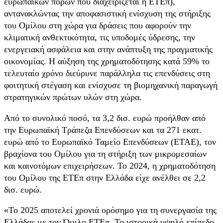
ευρωπαϊκών πόρων που διαχειρίζεται η ΕΤΕπ),
αντανακλώντας την αποφασιστική ενίσχυση της στήριξης
του Ομίλου στη χώρα για δράσεις που αφορούν την
κλιματική ανθεκτικότητα, τις υποδομές ύδρεσης, την
ενεργειακή ασφάλεια και στην ανάπτυξη της πραγματικής
οικονομίας. Η αύξηση της χρηματοδότησης κατά 59% το
τελευταίο χρόνο διεύρυνε παράλληλα τις επενδύσεις στη
φοιτητική στέγαση και ενίσχυσε τη βιομηχανική παραγωγή
στρατηγικών πρώτων υλών στη χώρα.
Από το συνολικό ποσό, τα 3,2 δισ. ευρώ προήλθαν από
την Ευρωπαϊκή Τράπεζα Επενδύσεων και τα 271 εκατ.
ευρώ από το Ευρωπαϊκό Ταμείο Επενδύσεων (ΕΤΑΕ), τον
βραχίονα του Ομίλου για τη στήριξη των μικρομεσαίων
και καινοτόμων επιχειρήσεων. Το 2024, η χρηματοδότηση
του Ομίλου της ΕΤΕπ στην Ελλάδα είχε ανέλθει σε 2,2
δισ. ευρώ.
«Το 2025 αποτελεί χρονιά ορόσημο για τη συνεργασία της
Ελλάδας με τον Όμιλο ΕΤΕπ. Το ιστορικά υψηλό επίπεδο