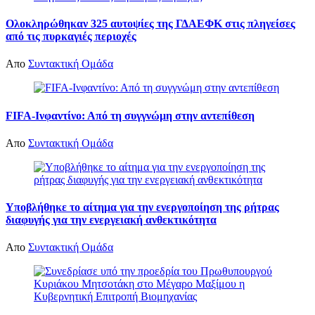
Ολοκληρώθηκαν 325 αυτοψίες της ΓΔΑΕΦΚ στις πληγείσες
από τις πυρκαγιές περιοχές
Απο
Συντακτική Ομάδα
FIFA-Ινφαντίνο: Από τη συγγνώμη στην αντεπίθεση
Απο
Συντακτική Ομάδα
Υποβλήθηκε το αίτημα για την ενεργοποίηση της ρήτρας
διαφυγής για την ενεργειακή ανθεκτικότητα
Απο
Συντακτική Ομάδα