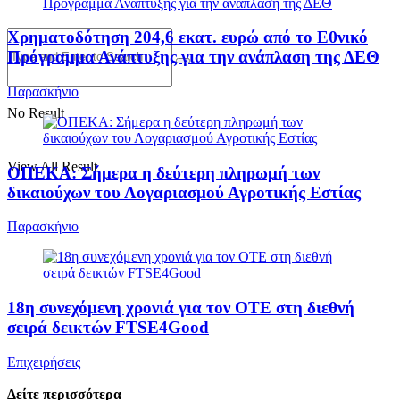
Χρηματοδότηση 204,6 εκατ. ευρώ από το Εθνικό
Πρόγραμμα Ανάπτυξης για την ανάπλαση της ΔΕΘ
Παρασκήνιο
No Result
View All Result
ΟΠΕΚΑ: Σήμερα η δεύτερη πληρωμή των
δικαιούχων του Λογαριασμού Αγροτικής Εστίας
Παρασκήνιο
18η συνεχόμενη χρονιά για τον ΟΤΕ στη διεθνή
σειρά δεικτών FTSE4Good
Επιχειρήσεις
Δείτε περισσότερα