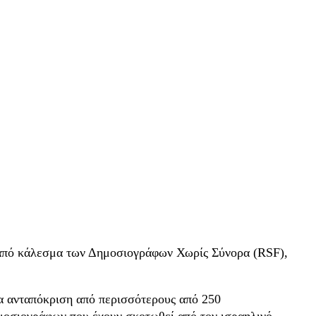
ά από κάλεσμα των Δημοσιογράφων Χωρίς Σύνορα (RSF),
α ανταπόκριση από περισσότερους από 250
μοσιογράφων που έχουν σκοτωθεί από τον ισραηλινό