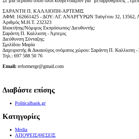
Σε μια περίοδο όπου όλοι κουβεντιάζουν για "μεταρρυθμίσεις", εμε
ΣΑΡΑΝΤΗ Π. ΚΑΛΛΙΟΠΗ-ΑΡΤΕΜΙΣ
ΑΦΜ: 162661425 - ΔΟΥ: ΑΓ. ΑΝΑΡΓΥΡΩΝ Ταϋγέτου 32, 13562, Α
Αριθμός Μ.Η.Τ. 232323
Ιδιοκτήτης/Νόμιμος Εκπρόσωπος/ Διευθυντής:
Σαράντη Π. Καλλιοπη - Άρτεμις
Διεύθυνση Σύνταξης:
Σμιλίδου Μαρία
Δαχειριστής & Δικαιούχος ονόματος χώρου: Σαράντη Π. Καλλιοπη -
Τηλ.: 697 588 50 76
Email:
reformergr@gmail.com
ΟΡΟΙ ΧΡΗΣΗΣ - ΠΡΟΣΤΑΣΙΑ ΠΡΟΣΩΠΙΚΩΝ ΔΕΔΟΜΕΝΩΝ
Διαβάστε επίσης
Politicalbank.gr
Κατηγορίες
Media
ΑΠΟΨΕΙΣ/ΘΕΣΕΙΣ