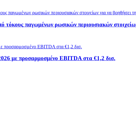
πό τόκους παγωμένων ρωσικών περιουσιακών στοιχείω
 2026 με προσαρμοσμένο EBITDA στα €1,2 δισ.