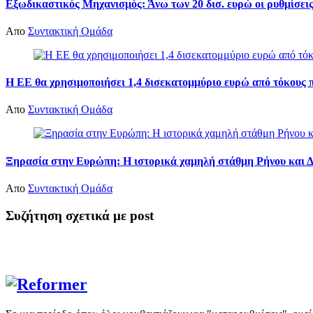
Εξωδικαστικός Μηχανισμός: Άνω των 20 δισ. ευρώ οι ρυθμίσεις
Απο
Συντακτική Ομάδα
Η ΕΕ θα χρησιμοποιήσει 1,4 δισεκατομμύριο ευρώ από τόκους 
Απο
Συντακτική Ομάδα
Ξηρασία στην Ευρώπη: Η ιστορικά χαμηλή στάθμη Ρήνου και Δο
Απο
Συντακτική Ομάδα
Συζήτηση σχετικά με post