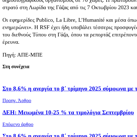
στρατό στη Λωρίδα της Γάζας από τις 7 Οκτωβρίου 2023 και
Οι εφημερίδες Publico, La Libre, L’Humanité και μέσα όπως
ενημερώνει». Η RSF έχει ήδη υποβάλει τέσσερις προσφυγέ
του διεθνούς Τύπου στη Γάζα, όπου τα ρεπορτάζ επιτρέποντ
έρευνα.
Πηγή: ΑΠΕ-ΜΠΕ
Στη συνέχεια
Στο 8,6% η ανεργία το β΄ τρίμηνο 2025 σύμφωνα μ
Προηγ. Άρθρο
ΔΕΗ: Μειωμένα 10-25 % τα τιμολόγια Σεπτεμβρίου
Επόμενο άρθρο
Στο 8,6% η ανεργία το β΄ τρίμηνο 2025 σύμφωνα μ