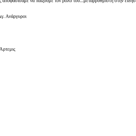
ίς αποφασίσαμε να παίξουμε τον ρόλο του...μεταρρυθμιστή στην ειδη
γ. Ανάργυροι
 Άρτεμις