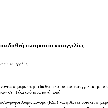
ια διεθνή εκστρατεία καταγγελίας
νονται σήμερα σε μια διεθνή εκστρατεία καταγγελίας, μετ
καν στη Γάζα από ισραηλινά πυρά.
μοσιογράφοι Χωρίς Σύνορα (RSF) και η Avaaz βρίσκει σήμερ
α στοχεύει να φέρει στο φως τον αυξανόμενο αριθμό των δη