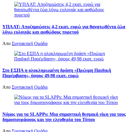
ΥΠΑΑΤ: Αποζημιώσεις 4,2 εκατ. ευρώ για θανατωθέντα ζώα
λόγω ευλογιάς και αφθώδους πυρετού
Απο
Συντακτική Ομάδα
Στο ΕΣΠΑ η ολοκληρωμένη δράση «Πρώιμη Παιδική
Παρέμβαση», ύψους 49,98 εκατ. ευρώ
Απο
Συντακτική Ομάδα
Νόμος για τα SLAPPs: Μια σημαντική θεσμική νίκη για τους
δημοσιογράφους και την ελευθερία του Τύπου
Απο
Συντακτική Ομάδα