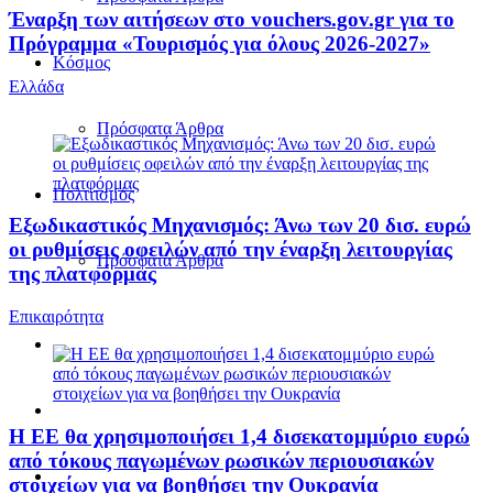
Έναρξη των αιτήσεων στο vouchers.gov.gr για το
Πρόγραμμα «Τουρισμός για όλους 2026-2027»
Κόσμος
Ελλάδα
Πρόσφατα Άρθρα
Πολιτισμός
Εξωδικαστικός Μηχανισμός: Άνω των 20 δισ. ευρώ
οι ρυθμίσεις οφειλών από την έναρξη λειτουργίας
Πρόσφατα Άρθρα
της πλατφόρμας
Επικαιρότητα
Η ΕΕ θα χρησιμοποιήσει 1,4 δισεκατομμύριο ευρώ
από τόκους παγωμένων ρωσικών περιουσιακών
στοιχείων για να βοηθήσει την Ουκρανία