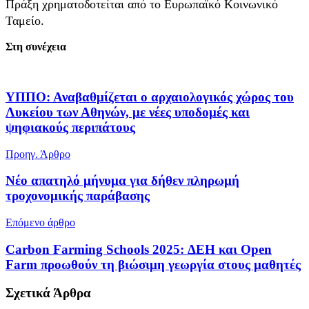
Πράξη χρηματοδοτείται από το Ευρωπαϊκό Κοινωνικό
Ταμείο.
Στη συνέχεια
ΥΠΠΟ: Αναβαθμίζεται ο αρχαιολογικός χώρος του
Λυκείου των Αθηνών, με νέες υποδομές και
ψηφιακούς περιπάτους
Προηγ. Άρθρο
Νέο απατηλό μήνυμα για δήθεν πληρωμή
τροχονομικής παράβασης
Επόμενο άρθρο
Carbon Farming Schools 2025: ΔΕΗ και Open
Farm προωθούν τη βιώσιμη γεωργία στους μαθητές
Σχετικά
Άρθρα