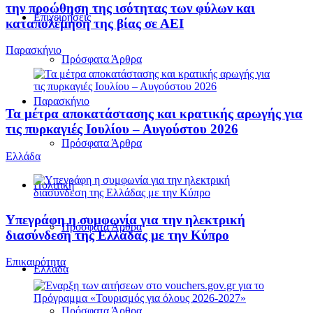
την προώθηση της ισότητας των φύλων και
Επιχειρήσεις
καταπολέμηση της βίας σε ΑΕΙ
Παρασκήνιο
Πρόσφατα Άρθρα
Παρασκήνιο
Τα μέτρα αποκατάστασης και κρατικής αρωγής για
τις πυρκαγιές Ιουλίου – Αυγούστου 2026
Πρόσφατα Άρθρα
Ελλάδα
Πολιτική
Υπεγράφη η συμφωνία για την ηλεκτρική
Πρόσφατα Άρθρα
διασύνδεση της Ελλάδας με την Κύπρο
Επικαιρότητα
Ελλάδα
Πρόσφατα Άρθρα