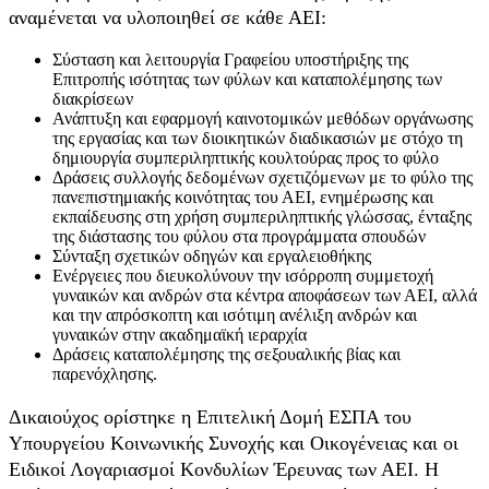
αναμένεται να υλοποιηθεί σε κάθε ΑΕΙ:
Σύσταση και λειτουργία Γραφείου υποστήριξης της
Επιτροπής ισότητας των φύλων και καταπολέμησης των
διακρίσεων
Ανάπτυξη και εφαρμογή καινοτομικών μεθόδων οργάνωσης
της εργασίας και των διοικητικών διαδικασιών με στόχο τη
δημιουργία συμπεριληπτικής κουλτούρας προς το φύλο
Δράσεις συλλογής δεδομένων σχετιζόμενων με το φύλο της
πανεπιστημιακής κοινότητας του ΑΕΙ, ενημέρωσης και
εκπαίδευσης στη χρήση συμπεριληπτικής γλώσσας, ένταξης
της διάστασης του φύλου στα προγράμματα σπουδών
Σύνταξη σχετικών οδηγών και εργαλειοθήκης
Ενέργειες που διευκολύνουν την ισόρροπη συμμετοχή
γυναικών και ανδρών στα κέντρα αποφάσεων των ΑΕΙ, αλλά
και την απρόσκοπτη και ισότιμη ανέλιξη ανδρών και
γυναικών στην ακαδημαϊκή ιεραρχία
Δράσεις καταπολέμησης της σεξουαλικής βίας και
παρενόχλησης.
Δικαιούχος ορίστηκε η Επιτελική Δομή ΕΣΠΑ του
Υπουργείου Κοινωνικής Συνοχής και Οικογένειας και οι
Ειδικοί Λογαριασμοί Κονδυλίων Έρευνας των ΑΕΙ. Η