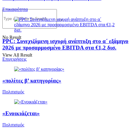
Επικαιρότητα
No Result
PPC: Συνεχιζόμενη ισχυρή ανάπτυξη στο α΄ εξάμηνο
2026 με προσαρμοσμένο EBITDA στα €1,2 δισ.
View All Result
Επιχειρήσεις
«πολίτες β’ κατηγορίας»
Πολιτισμός
«Ενοικιάζεται»
Πολιτισμός