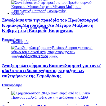
Κόσμος
Συνεδρίασε υπό την προεδρία του Πρωθυπουργού
Κυριάκου Μητσοτάκη στο Μέγαρο Μαξίμου η
Πρόσφατα Άρθρα
Κυβερνητική Επιτροπή Βιομηχανίας
Επικαιρότητα
Πολιτισμός
Πρόσφατα Άρθρα
Άνοιξε η πλατφόρμα myBusinessSupport για τον α’
κύκλο του ειδικού σχήματος στήριξης των
επιχειρήσεων της Σαμοθράκης
Επικαιρότητα