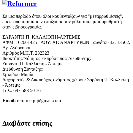
Σε μια περίοδο όπου όλοι κουβεντιάζουν για "μεταρρυθμίσεις",
εμείς αποφασίσαμε να παίξουμε τον ρόλο του...μεταρρυθμιστή
στην ειδησεογραφία.
ΣΑΡΑΝΤΗ Π. ΚΑΛΛΙΟΠΗ-ΑΡΤΕΜΙΣ
ΑΦΜ: 162661425 - ΔΟΥ: ΑΓ. ΑΝΑΡΓΥΡΩΝ Ταϋγέτου 32, 13562,
Αγ. Ανάργυροι
Αριθμός Μ.Η.Τ. 232323
Ιδιοκτήτης/Νόμιμος Εκπρόσωπος/ Διευθυντής:
Σαράντη Π. Καλλιοπη - Άρτεμις
Διεύθυνση Σύνταξης:
Σμιλίδου Μαρία
Δαχειριστής & Δικαιούχος ονόματος χώρου: Σαράντη Π. Καλλιοπη
- Άρτεμις
Τηλ.: 697 588 50 76
Email:
reformergr@gmail.com
ΟΡΟΙ ΧΡΗΣΗΣ - ΠΡΟΣΤΑΣΙΑ ΠΡΟΣΩΠΙΚΩΝ ΔΕΔΟΜΕΝΩΝ
Διαβάστε επίσης