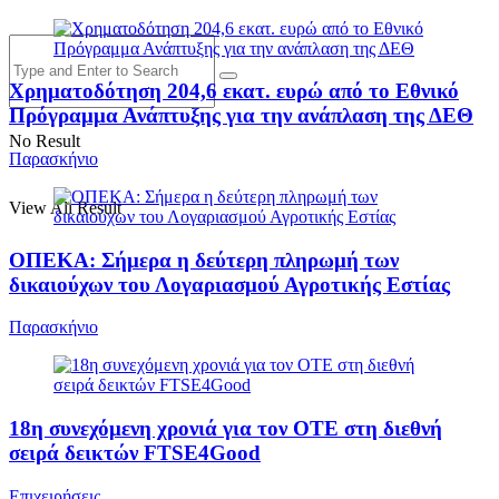
Χρηματοδότηση 204,6 εκατ. ευρώ από το Εθνικό
Πρόγραμμα Ανάπτυξης για την ανάπλαση της ΔΕΘ
No Result
Παρασκήνιο
View All Result
ΟΠΕΚΑ: Σήμερα η δεύτερη πληρωμή των
δικαιούχων του Λογαριασμού Αγροτικής Εστίας
Παρασκήνιο
18η συνεχόμενη χρονιά για τον ΟΤΕ στη διεθνή
σειρά δεικτών FTSE4Good
Επιχειρήσεις