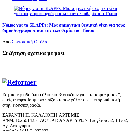
Νόμος για τα SLAPPs: Μια σημαντική θεσμική νίκη για τους
δημοσιογράφους και την ελευθερία του Τύπου
Απο
Συντακτική Ομάδα
Συζήτηση σχετικά με post
Σε μια περίοδο όπου όλοι κουβεντιάζουν για "μεταρρυθμίσεις",
εμείς αποφασίσαμε να παίξουμε τον ρόλο του...μεταρρυθμιστή
στην ειδησεογραφία.
ΣΑΡΑΝΤΗ Π. ΚΑΛΛΙΟΠΗ-ΑΡΤΕΜΙΣ
ΑΦΜ: 162661425 - ΔΟΥ: ΑΓ. ΑΝΑΡΓΥΡΩΝ Ταϋγέτου 32, 13562,
Αγ. Ανάργυροι
Αριθμός Μ.Η.Τ. 232323