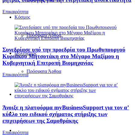
Επικαιρότητα
Κόσμος
Πρόσφατα Άρθρα
Συνεδρίασε υπό την προεδρία του Πρωθυπουργού
Πολιτισμός
Κυριάκου Μητσοτάκη στο Μέγαρο Μαξίμου η
Κυβερνητική Επιτροπή Βιομηχανίας
Πρόσφατα Άρθρα
Επικαιρότητα
Άνοιξε η πλατφόρμα myBusinessSupport για τον α’
κύκλο του ειδικού σχήματος στήριξης των
επιχειρήσεων της Σαμοθράκης
Επικαιρότητα