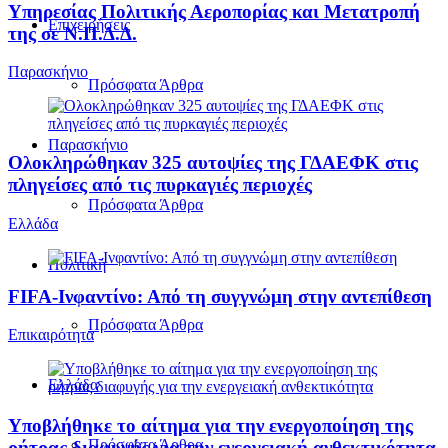
Υπηρεσίας Πολιτικής Αεροπορίας και Μετατροπή
Επιχειρήσεις
της σε Ν.Π.Δ.Δ.
Παρασκήνιο
Πρόσφατα Άρθρα
Παρασκήνιο
Ολοκληρώθηκαν 325 αυτοψίες της ΓΔΑΕΦΚ στις
πληγείσες από τις πυρκαγιές περιοχές
Πρόσφατα Άρθρα
Ελλάδα
Πολιτική
FIFA-Ινφαντίνο: Από τη συγγνώμη στην αντεπίθεση
Πρόσφατα Άρθρα
Επικαιρότητα
Ελλάδα
Υποβλήθηκε το αίτημα για την ενεργοποίηση της
Πρόσφατα Άρθρα
ρήτρας διαφυγής για την ενεργειακή ανθεκτικότητα