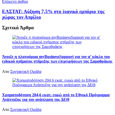
Επόμενο άρθρο
ΕΛΣΤΑΤ: Αύξηση 7,5% στο λιανικό εμπόριο της
χώρας τον Απρίλιο
Σχετικά
Άρθρα
Άνοιξε η πλατφόρμα myBusinessSupport για τον α’ κύκλο του
ειδικού σχήματος στήριξης των επιχειρήσεων της Σαμοθράκης
Απο
Συντακτική Ομάδα
Χρηματοδότηση 204,6 εκατ. ευρώ από το Εθνικό Πρόγραμμα
Ανάπτυξης για την ανάπλαση της ΔΕΘ
Απο
Συντακτική Ομάδα