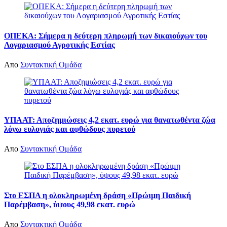
ΟΠΕΚΑ: Σήμερα η δεύτερη πληρωμή των δικαιούχων του
Λογαριασμού Αγροτικής Εστίας
Απο
Συντακτική Ομάδα
ΥΠΑΑΤ: Αποζημιώσεις 4,2 εκατ. ευρώ για θανατωθέντα ζώα
λόγω ευλογιάς και αφθώδους πυρετού
Απο
Συντακτική Ομάδα
Στο ΕΣΠΑ η ολοκληρωμένη δράση «Πρώιμη Παιδική
Παρέμβαση», ύψους 49,98 εκατ. ευρώ
Απο
Συντακτική Ομάδα