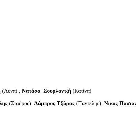
η
(Λένα) ,
Νατάσα Σουρλαντζή
(Κατίνα)
λης
(Σταύρος)
Λάμπρος Τζώρας
(Παντελής)
Νίκος Πασιά