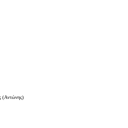
ς
(Αντώνης)