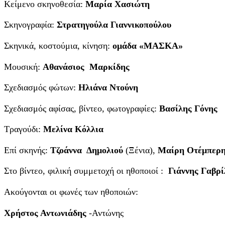
Κείμενο σκηνοθεσία:
Μαρία Χασιώτη
Σκηνογραφία:
Στρατηγούλα Γιαννικοπούλου
Σκηνικά, κοστούμια, κίνηση:
ομάδα «ΜΑΣΚΑ»
Μουσική:
Αθανάσιος Μαρκίδης
Σχεδιασμός φώτων:
Ηλιάνα Ντούνη
Σχεδιασμός αφίσας, βίντεο, φωτογραφίες:
Βασίλης Γόνης
Τραγούδι:
Μελίνα Κόλλια
Επί σκηνής:
Τζοάννα Δημολιού
(Ξένια),
Μαίρη Οτέμπερ
Στο βίντεο, φιλική συμμετοχή οι ηθοποιοί :
Γιάννης Γαβρί
Ακούγονται οι φωνές των ηθοποιών:
Χρήστος Αντωνιάδης
-Αντώνης