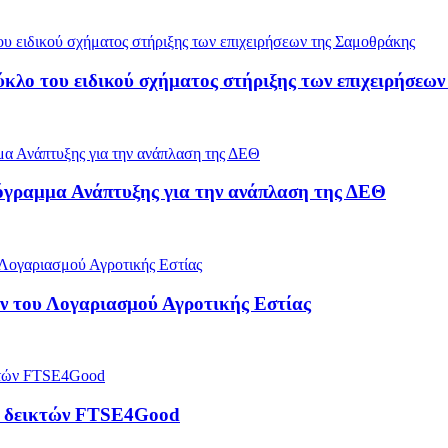
ύκλο του ειδικού σχήματος στήριξης των επιχειρήσεω
όγραμμα Ανάπτυξης για την ανάπλαση της ΔΕΘ
 του Λογαριασμού Αγροτικής Εστίας
ρά δεικτών FTSE4Good