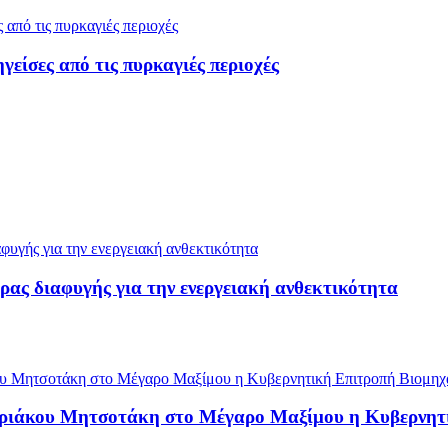
ίσες από τις πυρκαγιές περιοχές
ρας διαφυγής για την ενεργειακή ανθεκτικότητα
υριάκου Μητσοτάκη στο Μέγαρο Μαξίμου η Κυβερνητ