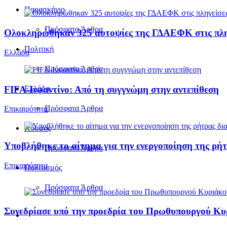
Παρασκήνιο
Πρόσφατα Άρθρα
Ολοκληρώθηκαν 325 αυτοψίες της ΓΔΑΕΦΚ στις πληγε
Πολιτική
Ελλάδα
Πρόσφατα Άρθρα
FIFA-Ινφαντίνο: Από τη συγγνώμη στην αντεπίθεση
Ελλάδα
Πρόσφατα Άρθρα
Επικαιρότητα
Κόσμος
Υποβλήθηκε το αίτημα για την ενεργοποίηση της ρήτ
Πρόσφατα Άρθρα
Επικαιρότητα
Πολιτισμός
Πρόσφατα Άρθρα
Συνεδρίασε υπό την προεδρία του Πρωθυπουργού Κ