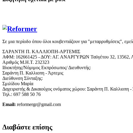
Σε μια περίοδο όπου όλοι κουβεντιάζουν για "μεταρρυθμίσεις", εμε
ΣΑΡΑΝΤΗ Π. ΚΑΛΛΙΟΠΗ-ΑΡΤΕΜΙΣ
ΑΦΜ: 162661425 - ΔΟΥ: ΑΓ. ΑΝΑΡΓΥΡΩΝ Ταϋγέτου 32, 13562, Α
Αριθμός Μ.Η.Τ. 232323
Ιδιοκτήτης/Νόμιμος Εκπρόσωπος/ Διευθυντής:
Σαράντη Π. Καλλιοπη - Άρτεμις
Διεύθυνση Σύνταξης:
Σμιλίδου Μαρία
Δαχειριστής & Δικαιούχος ονόματος χώρου: Σαράντη Π. Καλλιοπη -
Τηλ.: 697 588 50 76
Email:
reformergr@gmail.com
ΟΡΟΙ ΧΡΗΣΗΣ - ΠΡΟΣΤΑΣΙΑ ΠΡΟΣΩΠΙΚΩΝ ΔΕΔΟΜΕΝΩΝ
Διαβάστε επίσης