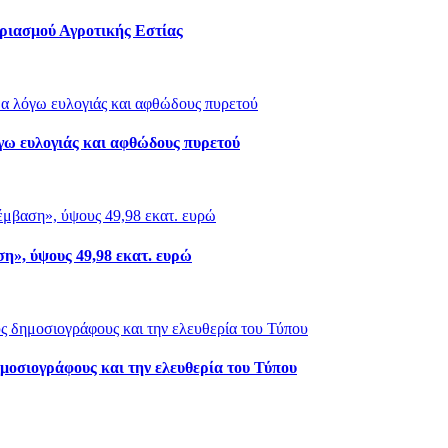
ριασμού Αγροτικής Εστίας
γω ευλογιάς και αφθώδους πυρετού
», ύψους 49,98 εκατ. ευρώ
μοσιογράφους και την ελευθερία του Τύπου