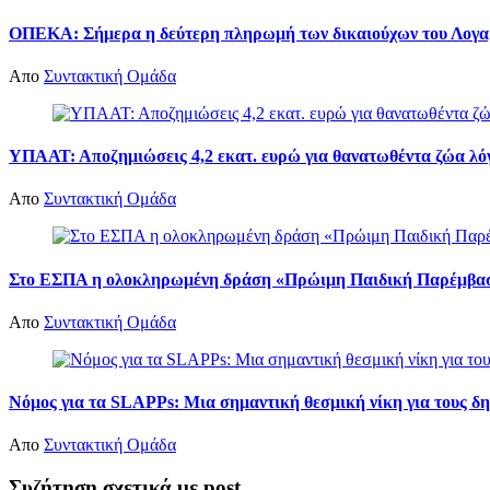
ΟΠΕΚΑ: Σήμερα η δεύτερη πληρωμή των δικαιούχων του Λογα
Απο
Συντακτική Ομάδα
ΥΠΑΑΤ: Αποζημιώσεις 4,2 εκατ. ευρώ για θανατωθέντα ζώα λό
Απο
Συντακτική Ομάδα
Στο ΕΣΠΑ η ολοκληρωμένη δράση «Πρώιμη Παιδική Παρέμβαση
Απο
Συντακτική Ομάδα
Νόμος για τα SLAPPs: Μια σημαντική θεσμική νίκη για τους δη
Απο
Συντακτική Ομάδα
Συζήτηση σχετικά με post