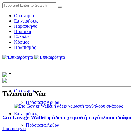
Οικονομία
Επιχειρήσεις
Παρασκήνιο
Πολιτική
Ελλάδα
Κόσμος
Πολιτισμός
Οικονομία
Τελευταία Νέα
Πρόσφατα Άρθρα
Επιχειρήσεις
Στο Gov.gr Wallet η άδεια χειριστή ταχύπλοου σκάφ
Πρόσφατα Άρθρα
Παρασκήνιο