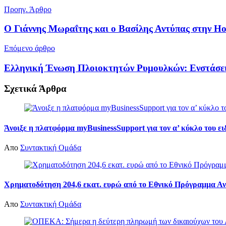
Προηγ. Άρθρο
Ο Γιάννης Μωραΐτης και ο Βασίλης Αντύπας στην H
Επόμενο άρθρο
Ελληνική Ένωση Πλοιοκτητών Ρυμουλκών: Ενστάσεις 
Σχετικά
Άρθρα
Άνοιξε η πλατφόρμα myBusinessSupport για τον α’ κύκλο του ε
Απο
Συντακτική Ομάδα
Χρηματοδότηση 204,6 εκατ. ευρώ από το Εθνικό Πρόγραμμα Αν
Απο
Συντακτική Ομάδα