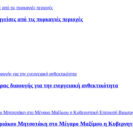
ίσες από τις πυρκαγιές περιοχές
ρας διαφυγής για την ενεργειακή ανθεκτικότητα
υριάκου Μητσοτάκη στο Μέγαρο Μαξίμου η Κυβερνητ