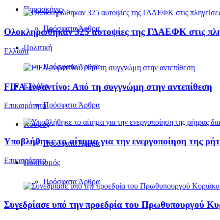
Παρασκήνιο
Πρόσφατα Άρθρα
Ολοκληρώθηκαν 325 αυτοψίες της ΓΔΑΕΦΚ στις πληγε
Πολιτική
Ελλάδα
Πρόσφατα Άρθρα
FIFA-Ινφαντίνο: Από τη συγγνώμη στην αντεπίθεση
Ελλάδα
Πρόσφατα Άρθρα
Επικαιρότητα
Κόσμος
Υποβλήθηκε το αίτημα για την ενεργοποίηση της ρήτ
Πρόσφατα Άρθρα
Επικαιρότητα
Πολιτισμός
Πρόσφατα Άρθρα
Συνεδρίασε υπό την προεδρία του Πρωθυπουργού Κ