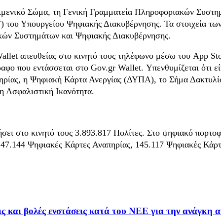
 Λιμενικό Σώμα, τη Γενική Γραμματεία Πληροφοριακών Συστη
του Υπουργείου Ψηφιακής Διακυβέρνησης. Τα στοιχεία των
ακών Συστημάτων και Ψηφιακής Διακυβέρνησης.
llet απευθείας στο κινητό τους τηλέφωνο μέσω του App Stor
φο που εντάσσεται στο Gov.gr Wallet. Υπενθυμίζεται ότι εί
ρίας, η Ψηφιακή Κάρτα Ανεργίας (ΔΥΠΑ), το Σήμα Δακτυλίο
η Ασφαλιστική Ικανότητα.
σει στο κινητό τους 3.893.817 Πολίτες. Στο ψηφιακό πορτοφ
47.144 Ψηφιακές Κάρτες Αναπηρίας, 145.117 Ψηφιακές Κάρτε
και βολές ενστάσεις κατά του ΝΕΕ για την ανάγκη 