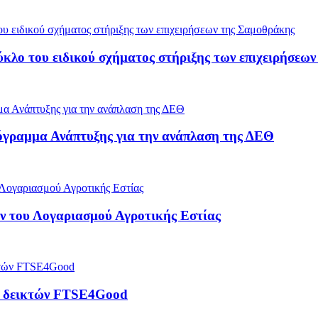
ύκλο του ειδικού σχήματος στήριξης των επιχειρήσεω
όγραμμα Ανάπτυξης για την ανάπλαση της ΔΕΘ
 του Λογαριασμού Αγροτικής Εστίας
ρά δεικτών FTSE4Good