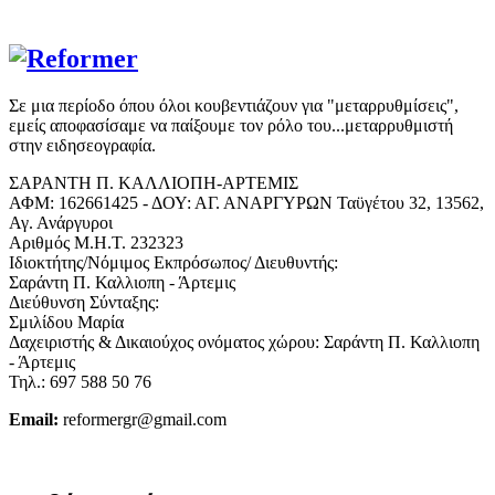
Σε μια περίοδο όπου όλοι κουβεντιάζουν για "μεταρρυθμίσεις",
εμείς αποφασίσαμε να παίξουμε τον ρόλο του...μεταρρυθμιστή
στην ειδησεογραφία.
ΣΑΡΑΝΤΗ Π. ΚΑΛΛΙΟΠΗ-ΑΡΤΕΜΙΣ
ΑΦΜ: 162661425 - ΔΟΥ: ΑΓ. ΑΝΑΡΓΥΡΩΝ Ταϋγέτου 32, 13562,
Αγ. Ανάργυροι
Αριθμός Μ.Η.Τ. 232323
Ιδιοκτήτης/Νόμιμος Εκπρόσωπος/ Διευθυντής:
Σαράντη Π. Καλλιοπη - Άρτεμις
Διεύθυνση Σύνταξης:
Σμιλίδου Μαρία
Δαχειριστής & Δικαιούχος ονόματος χώρου: Σαράντη Π. Καλλιοπη
- Άρτεμις
Τηλ.: 697 588 50 76
Email:
reformergr@gmail.com
ΟΡΟΙ ΧΡΗΣΗΣ - ΠΡΟΣΤΑΣΙΑ ΠΡΟΣΩΠΙΚΩΝ ΔΕΔΟΜΕΝΩΝ