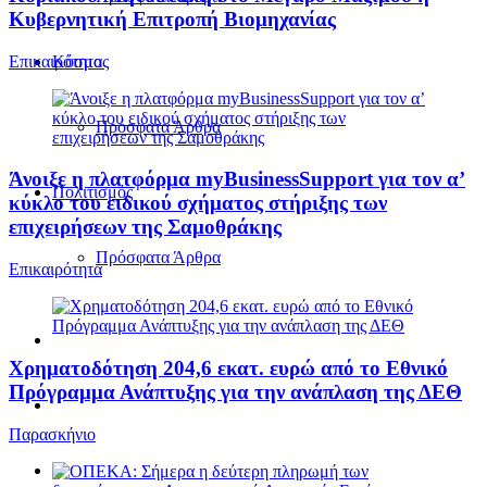
Κυβερνητική Επιτροπή Βιομηχανίας
Επικαιρότητα
Κόσμος
Πρόσφατα Άρθρα
Άνοιξε η πλατφόρμα myBusinessSupport για τον α’
Πολιτισμός
κύκλο του ειδικού σχήματος στήριξης των
επιχειρήσεων της Σαμοθράκης
Πρόσφατα Άρθρα
Επικαιρότητα
Χρηματοδότηση 204,6 εκατ. ευρώ από το Εθνικό
Πρόγραμμα Ανάπτυξης για την ανάπλαση της ΔΕΘ
Παρασκήνιο