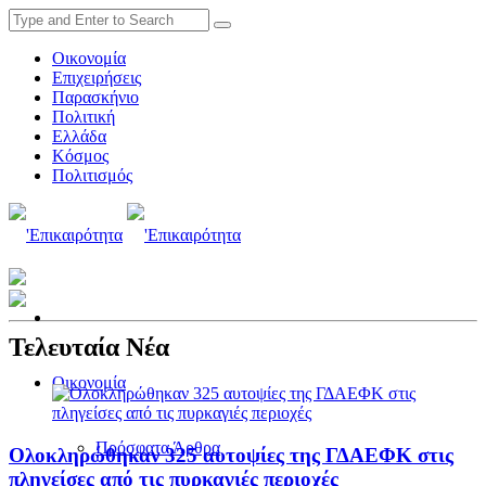
Οικονομία
Επιχειρήσεις
Παρασκήνιο
Πολιτική
Ελλάδα
Κόσμος
Πολιτισμός
Τελευταία Νέα
Οικονομία
Πρόσφατα Άρθρα
Ολοκληρώθηκαν 325 αυτοψίες της ΓΔΑΕΦΚ στις
πληγείσες από τις πυρκαγιές περιοχές