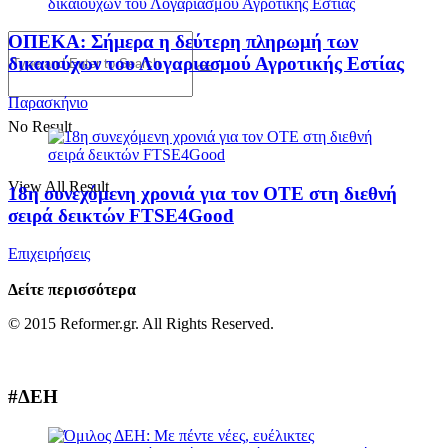
ΟΠΕΚΑ: Σήμερα η δεύτερη πληρωμή των
δικαιούχων του Λογαριασμού Αγροτικής Εστίας
Παρασκήνιο
No Result
View All Result
18η συνεχόμενη χρονιά για τον ΟΤΕ στη διεθνή
σειρά δεικτών FTSE4Good
Επιχειρήσεις
Δείτε περισσότερα
© 2015 Reformer.gr. All Rights Reserved.
#ΔΕΗ