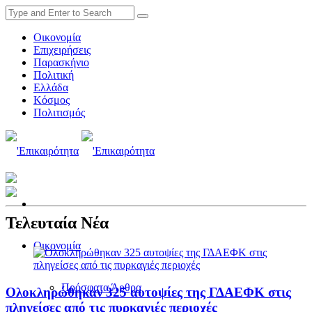
Οικονομία
Επιχειρήσεις
Παρασκήνιο
Πολιτική
Ελλάδα
Κόσμος
Πολιτισμός
Τελευταία Νέα
Οικονομία
Πρόσφατα Άρθρα
Ολοκληρώθηκαν 325 αυτοψίες της ΓΔΑΕΦΚ στις
πληγείσες από τις πυρκαγιές περιοχές