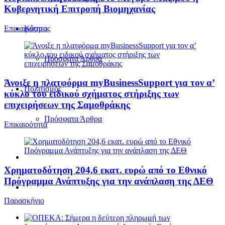
Κυβερνητική Επιτροπή Βιομηχανίας
Επικαιρότητα
Κόσμος
Πρόσφατα Άρθρα
Άνοιξε η πλατφόρμα myBusinessSupport για τον α’
Πολιτισμός
κύκλο του ειδικού σχήματος στήριξης των
επιχειρήσεων της Σαμοθράκης
Πρόσφατα Άρθρα
Επικαιρότητα
Χρηματοδότηση 204,6 εκατ. ευρώ από το Εθνικό
Πρόγραμμα Ανάπτυξης για την ανάπλαση της ΔΕΘ
Παρασκήνιο