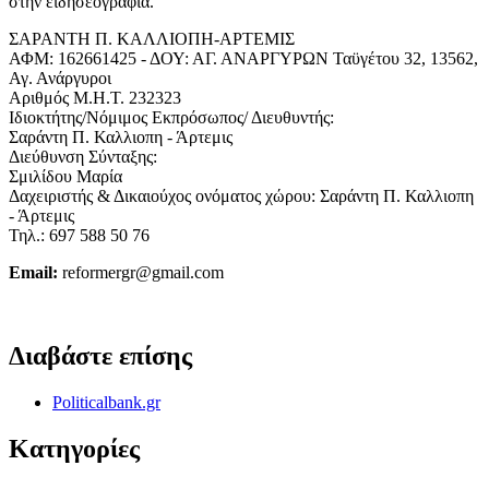
στην ειδησεογραφία.
ΣΑΡΑΝΤΗ Π. ΚΑΛΛΙΟΠΗ-ΑΡΤΕΜΙΣ
ΑΦΜ: 162661425 - ΔΟΥ: ΑΓ. ΑΝΑΡΓΥΡΩΝ Ταϋγέτου 32, 13562,
Αγ. Ανάργυροι
Αριθμός Μ.Η.Τ. 232323
Ιδιοκτήτης/Νόμιμος Εκπρόσωπος/ Διευθυντής:
Σαράντη Π. Καλλιοπη - Άρτεμις
Διεύθυνση Σύνταξης:
Σμιλίδου Μαρία
Δαχειριστής & Δικαιούχος ονόματος χώρου: Σαράντη Π. Καλλιοπη
- Άρτεμις
Τηλ.: 697 588 50 76
Email:
reformergr@gmail.com
ΟΡΟΙ ΧΡΗΣΗΣ - ΠΡΟΣΤΑΣΙΑ ΠΡΟΣΩΠΙΚΩΝ ΔΕΔΟΜΕΝΩΝ
Διαβάστε επίσης
Politicalbank.gr
Κατηγορίες