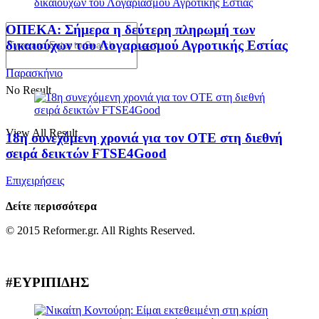
ΟΠΕΚΑ: Σήμερα η δεύτερη πληρωμή των
δικαιούχων του Λογαριασμού Αγροτικής Εστίας
Παρασκήνιο
No Result
View All Result
18η συνεχόμενη χρονιά για τον ΟΤΕ στη διεθνή
σειρά δεικτών FTSE4Good
Επιχειρήσεις
Δείτε περισσότερα
© 2015 Reformer.gr. All Rights Reserved.
#ΕΥΡΙΠΙΔΗΣ