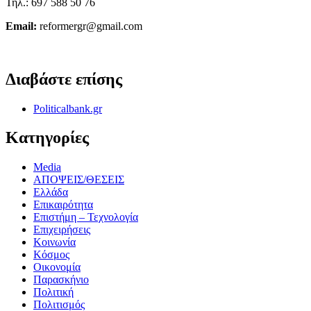
Τηλ.: 697 588 50 76
Email:
reformergr@gmail.com
ΟΡΟΙ ΧΡΗΣΗΣ - ΠΡΟΣΤΑΣΙΑ ΠΡΟΣΩΠΙΚΩΝ ΔΕΔΟΜΕΝΩΝ
Διαβάστε επίσης
Politicalbank.gr
Κατηγορίες
Media
ΑΠΟΨΕΙΣ/ΘΕΣΕΙΣ
Ελλάδα
Επικαιρότητα
Επιστήμη – Τεχνολογία
Επιχειρήσεις
Κοινωνία
Κόσμος
Οικονομία
Παρασκήνιο
Πολιτική
Πολιτισμός