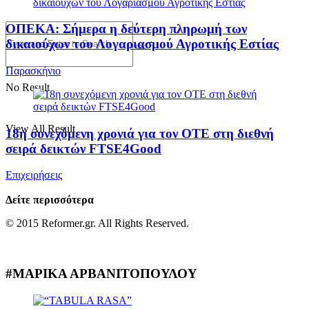
ΟΠΕΚΑ: Σήμερα η δεύτερη πληρωμή των
δικαιούχων του Λογαριασμού Αγροτικής Εστίας
Παρασκήνιο
No Result
View All Result
18η συνεχόμενη χρονιά για τον ΟΤΕ στη διεθνή
σειρά δεικτών FTSE4Good
Επιχειρήσεις
Δείτε περισσότερα
© 2015 Reformer.gr. All Rights Reserved.
#ΜΑΡΙΚΑ ΑΡΒΑΝΙΤΟΠΟΥΛΟΥ