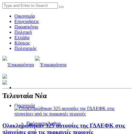
Οικονομία
Επιχειρήσεις
Παρασκήνιο
Πολιτική
Ελλάδα
Κόσμος
Πολιτισμός
Τελευταία Νέα
Οικονομία
Πρόσφατα Άρθρα
Ολοκληρώθηκαν 325 αυτοψίες της ΓΔΑΕΦΚ στις
πληγείσες από τις πυρκαγιές περιοχές