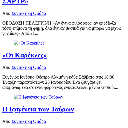
ΣAPTP»
Απο
Συντακτική Ομάδα
ΘEOΔOΣH ΠEΛEΓPINH «Αν έγινα φιλόσοφος, αν επεδίωξα
τόσο επίμονα τη φήμη, όλα έγιναν βασικά για να μπορώ να ρίχνω
γυναίκες» Από 21...
«Οι Καρέκλες»
Απο
Συντακτική Ομάδα
Ευγένιος Ιονέσκο Θέατρο Αλκμήνη κάθε Σάββατο στις 18:30
Έναρξη παραστάσεων: 25 Ιανουαρίου Ένα ζευγάρι ζει
απομονωμένα σε έναν φάρο ενός εγκαταλελειμμένου νησιού....
Η Ιφιγένεια των Ταύρων
Απο
Συντακτική Ομάδα