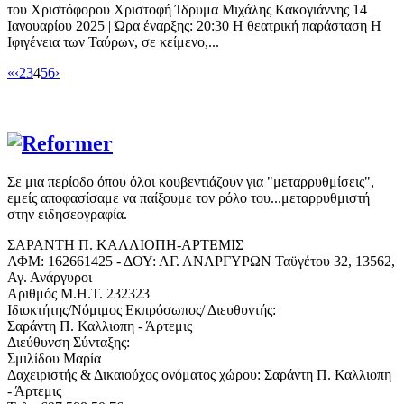
του Χριστόφορου Χριστοφή Ίδρυμα Μιχάλης Κακογιάννης 14
Ιανουαρίου 2025 | Ώρα έναρξης: 20:30 Η θεατρική παράσταση Η
Ιφιγένεια των Ταύρων, σε κείμενο,...
«
‹
2
3
4
5
6
›
Σε μια περίοδο όπου όλοι κουβεντιάζουν για "μεταρρυθμίσεις",
εμείς αποφασίσαμε να παίξουμε τον ρόλο του...μεταρρυθμιστή
στην ειδησεογραφία.
ΣΑΡΑΝΤΗ Π. ΚΑΛΛΙΟΠΗ-ΑΡΤΕΜΙΣ
ΑΦΜ: 162661425 - ΔΟΥ: ΑΓ. ΑΝΑΡΓΥΡΩΝ Ταϋγέτου 32, 13562,
Αγ. Ανάργυροι
Αριθμός Μ.Η.Τ. 232323
Ιδιοκτήτης/Νόμιμος Εκπρόσωπος/ Διευθυντής:
Σαράντη Π. Καλλιοπη - Άρτεμις
Διεύθυνση Σύνταξης:
Σμιλίδου Μαρία
Δαχειριστής & Δικαιούχος ονόματος χώρου: Σαράντη Π. Καλλιοπη
- Άρτεμις