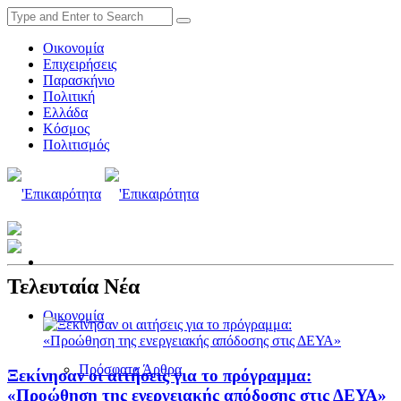
Οικονομία
Επιχειρήσεις
Παρασκήνιο
Πολιτική
Ελλάδα
Κόσμος
Πολιτισμός
Τελευταία Νέα
Οικονομία
Πρόσφατα Άρθρα
Ξεκίνησαν οι αιτήσεις για το πρόγραμμα:
«Προώθηση της ενεργειακής απόδοσης στις ΔΕΥΑ»