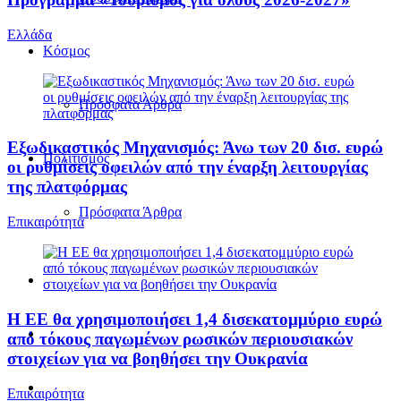
Ελλάδα
Κόσμος
Πρόσφατα Άρθρα
Εξωδικαστικός Μηχανισμός: Άνω των 20 δισ. ευρώ
Πολιτισμός
οι ρυθμίσεις οφειλών από την έναρξη λειτουργίας
της πλατφόρμας
Πρόσφατα Άρθρα
Επικαιρότητα
Η ΕΕ θα χρησιμοποιήσει 1,4 δισεκατομμύριο ευρώ
από τόκους παγωμένων ρωσικών περιουσιακών
στοιχείων για να βοηθήσει την Ουκρανία
Επικαιρότητα