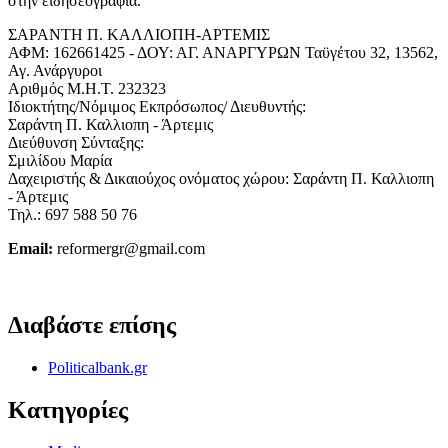
στην ειδησεογραφία.
ΣΑΡΑΝΤΗ Π. ΚΑΛΛΙΟΠΗ-ΑΡΤΕΜΙΣ
ΑΦΜ: 162661425 - ΔΟΥ: ΑΓ. ΑΝΑΡΓΥΡΩΝ Ταϋγέτου 32, 13562,
Αγ. Ανάργυροι
Αριθμός Μ.Η.Τ. 232323
Ιδιοκτήτης/Νόμιμος Εκπρόσωπος/ Διευθυντής:
Σαράντη Π. Καλλιοπη - Άρτεμις
Διεύθυνση Σύνταξης:
Σμιλίδου Μαρία
Δαχειριστής & Δικαιούχος ονόματος χώρου: Σαράντη Π. Καλλιοπη
- Άρτεμις
Τηλ.: 697 588 50 76
Email:
reformergr@gmail.com
ΟΡΟΙ ΧΡΗΣΗΣ - ΠΡΟΣΤΑΣΙΑ ΠΡΟΣΩΠΙΚΩΝ ΔΕΔΟΜΕΝΩΝ
Διαβάστε επίσης
Politicalbank.gr
Κατηγορίες