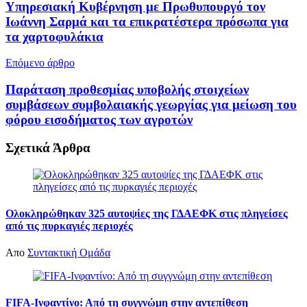
Υπηρεσιακή Κυβέρνηση με Πρωθυπουργό τον
Ιωάννη Σαρμά και τα επικρατέστερα πρόσωπα για
τα χαρτοφυλάκια
Επόμενο άρθρο
Παράταση προθεσμίας υποβολής στοιχείων
συμβάσεων συμβολαιακής γεωργίας για μείωση του
φόρου εισοδήματος των αγροτών
Σχετικά
Άρθρα
Ολοκληρώθηκαν 325 αυτοψίες της ΓΔΑΕΦΚ στις πληγείσες
από τις πυρκαγιές περιοχές
Απο
Συντακτική Ομάδα
FIFA-Ινφαντίνο: Από τη συγγνώμη στην αντεπίθεση