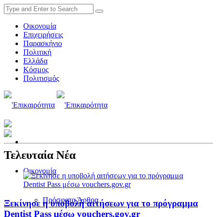
Οικονομία
Επιχειρήσεις
Παρασκήνιο
Πολιτική
Ελλάδα
Κόσμος
Πολιτισμός
Τελευταία Νέα
Οικονομία
Πρόσφατα Άρθρα
Ξεκίνησε η υποβολή αιτήσεων για το πρόγραμμα
Dentist Pass μέσω vouchers.gov.gr