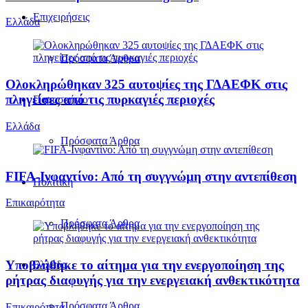
Επιχειρήσεις
Ελλάδα
Πρόσφατα Άρθρα
Ολοκληρώθηκαν 325 αυτοψίες της ΓΔΑΕΦΚ στις
πληγείσες από τις πυρκαγιές περιοχές
Παρασκήνιο
Ελλάδα
Πρόσφατα Άρθρα
FIFA-Ινφαντίνο: Από τη συγγνώμη στην αντεπίθεση
Πολιτική
Επικαιρότητα
Πρόσφατα Άρθρα
Υποβλήθηκε το αίτημα για την ενεργοποίηση της
Ελλάδα
ρήτρας διαφυγής για την ενεργειακή ανθεκτικότητα
Πρόσφατα Άρθρα
Επικαιρότητα