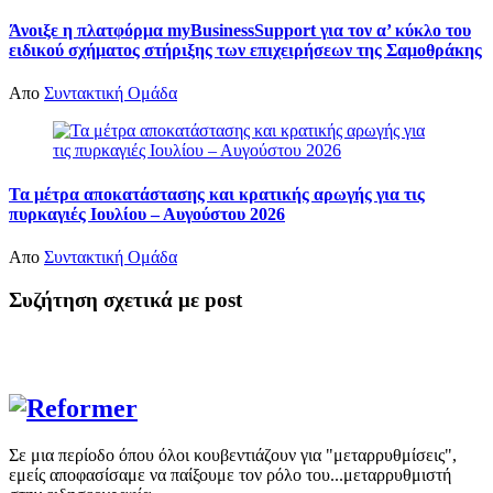
Άνοιξε η πλατφόρμα myBusinessSupport για τον α’ κύκλο του
ειδικού σχήματος στήριξης των επιχειρήσεων της Σαμοθράκης
Απο
Συντακτική Ομάδα
Τα μέτρα αποκατάστασης και κρατικής αρωγής για τις
πυρκαγιές Ιουλίου – Αυγούστου 2026
Απο
Συντακτική Ομάδα
Συζήτηση σχετικά με post
Σε μια περίοδο όπου όλοι κουβεντιάζουν για "μεταρρυθμίσεις",
εμείς αποφασίσαμε να παίξουμε τον ρόλο του...μεταρρυθμιστή