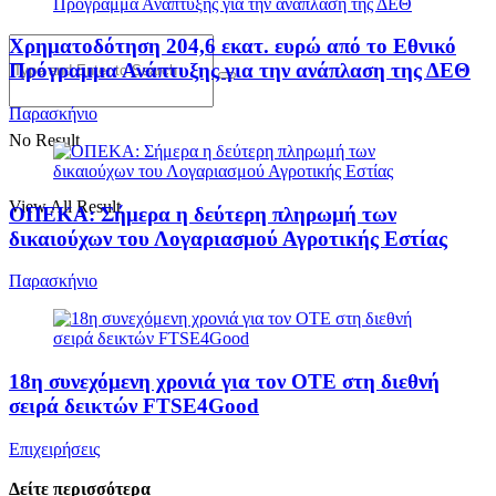
Χρηματοδότηση 204,6 εκατ. ευρώ από το Εθνικό
Πρόγραμμα Ανάπτυξης για την ανάπλαση της ΔΕΘ
Παρασκήνιο
No Result
View All Result
ΟΠΕΚΑ: Σήμερα η δεύτερη πληρωμή των
δικαιούχων του Λογαριασμού Αγροτικής Εστίας
Παρασκήνιο
18η συνεχόμενη χρονιά για τον ΟΤΕ στη διεθνή
σειρά δεικτών FTSE4Good
Επιχειρήσεις
Δείτε περισσότερα