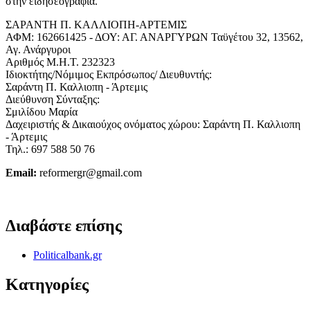
στην ειδησεογραφία.
ΣΑΡΑΝΤΗ Π. ΚΑΛΛΙΟΠΗ-ΑΡΤΕΜΙΣ
ΑΦΜ: 162661425 - ΔΟΥ: ΑΓ. ΑΝΑΡΓΥΡΩΝ Ταϋγέτου 32, 13562,
Αγ. Ανάργυροι
Αριθμός Μ.Η.Τ. 232323
Ιδιοκτήτης/Νόμιμος Εκπρόσωπος/ Διευθυντής:
Σαράντη Π. Καλλιοπη - Άρτεμις
Διεύθυνση Σύνταξης:
Σμιλίδου Μαρία
Δαχειριστής & Δικαιούχος ονόματος χώρου: Σαράντη Π. Καλλιοπη
- Άρτεμις
Τηλ.: 697 588 50 76
Email:
reformergr@gmail.com
ΟΡΟΙ ΧΡΗΣΗΣ - ΠΡΟΣΤΑΣΙΑ ΠΡΟΣΩΠΙΚΩΝ ΔΕΔΟΜΕΝΩΝ
Διαβάστε επίσης
Politicalbank.gr
Κατηγορίες