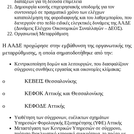
διατάξεων για τη δέουσα επιμέλεια
Δημιουργία κοινής επιχειρησιακής υποδομής για τον
συντονισμό σε πραγματικό χρόνο των ελέγχων
καταπολέμηση της φοροδιαφυγής και του λαθρεμπορίου, που
διενεργούν στο πεδίο ειδικές ελεγκτικές δυνάμεις της ΑΑΔΕ
(Δυνάμεις Ελέγχου Οικονομικών Συναλλαγών – ΔΕΟΣ).
Οργανωτική Μεταρρύθμιση
Η ΑΑΔΕ προχώρησε στην εμβάθυνση της οργανωτικής της
μεταρρύθμισης, η οποία σηματοδοτήθηκε από την:
Κεντρικοποίηση δομών και λειτουργιών, που διασφαλίζουν
σύγχρονες συνθήκες εργασίας και οικονομίες κλίμακας:
o ΚΕΒΕΙΣ Θεσσαλονίκης
o ΚΕΦΟΚ Αττικής και Θεσσαλονίκης
o ΚΕΦΟΔΕ Αττικής
Υιοθέτηση των σύγχρονων, ευέλικτων σχημάτων
Υπηρεσιών Φορολογικής Εξυπηρέτησης (ΥΦΕ) Αττικής
Μεταστέγαση των Κεντρικών Υπηρεσιών σε σύγχρονο,
πρότυπο βιοκλιματικό κτηριακό συγκρότημα, το πρώτο με