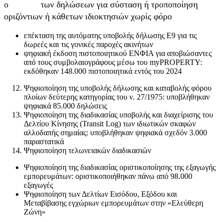
o των δηλώσεων για σύσταση ή τροποποίηση
οριζόντιων ή κάθετων ιδιοκτησιών χωρίς φόρο
επέκταση της αυτόματης υποβολής δήλωσης Ε9 για τις
δωρεές και τις γονικές παροχές ακινήτων
ψηφιακή έκδοση πιστοποιητικού ΕΝΦΙΑ για αποβιώσαντες
από τους συμβολαιογράφους μέσω του myPROPERTY:
εκδόθηκαν 148.000 πιστοποιητικά εντός του 2024
Ψηφιοποίηση της υποβολής δήλωσης και καταβολής φόρου
πλοίων δεύτερης κατηγορίας του ν. 27/1975: υποβλήθηκαν
ψηφιακά 85.000 δηλώσεις
Ψηφιοποίηση της διαδικασίας υποβολής και διαχείρισης του
Δελτίου Κίνησης (Transit Log) των ιδιωτικών σκαφών
αλλοδαπής σημαίας: υποβλήθηκαν ψηφιακά σχεδόν 3.000
παραστατικά
Ψηφιοποίηση τελωνειακών διαδικασιών
Ψηφιοποίηση της διαδικασίας οριστικοποίησης της εξαγωγής
εμπορευμάτων: οριστικοποιήθηκαν πάνω από 98.000
εξαγωγές
Ψηφιοποίηση των Δελτίων Εισόδου, Εξόδου και
Μεταβίβασης εγχώριων εμπορευμάτων στην «Ελεύθερη
Ζώνη»