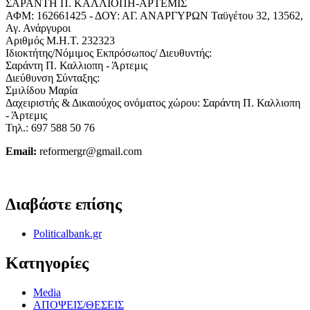
ΣΑΡΑΝΤΗ Π. ΚΑΛΛΙΟΠΗ-ΑΡΤΕΜΙΣ
ΑΦΜ: 162661425 - ΔΟΥ: ΑΓ. ΑΝΑΡΓΥΡΩΝ Ταϋγέτου 32, 13562,
Αγ. Ανάργυροι
Αριθμός Μ.Η.Τ. 232323
Ιδιοκτήτης/Νόμιμος Εκπρόσωπος/ Διευθυντής:
Σαράντη Π. Καλλιοπη - Άρτεμις
Διεύθυνση Σύνταξης:
Σμιλίδου Μαρία
Δαχειριστής & Δικαιούχος ονόματος χώρου: Σαράντη Π. Καλλιοπη
- Άρτεμις
Τηλ.: 697 588 50 76
Email:
reformergr@gmail.com
ΟΡΟΙ ΧΡΗΣΗΣ - ΠΡΟΣΤΑΣΙΑ ΠΡΟΣΩΠΙΚΩΝ ΔΕΔΟΜΕΝΩΝ
Διαβάστε επίσης
Politicalbank.gr
Κατηγορίες
Media
ΑΠΟΨΕΙΣ/ΘΕΣΕΙΣ