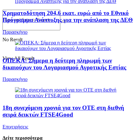
Χρηματοδότηση 204,6 εκατ. ευρώ από το Εθνικό
Πρόγραμμα Ανάπτυξης για την ανάπλαση της ΔΕΘ
Παρασκήνιο
No Result
View All Result
ΟΠΕΚΑ: Σήμερα η δεύτερη πληρωμή των
δικαιούχων του Λογαριασμού Αγροτικής Εστίας
Παρασκήνιο
18η συνεχόμενη χρονιά για τον ΟΤΕ στη διεθνή
σειρά δεικτών FTSE4Good
Επιχειρήσεις
Δείτε περισσότερα