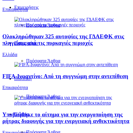
Επιχειρήσεις
Επικαιρότητα
Πρόσφατα Άρθρα
Ολοκληρώθηκαν 325 αυτοψίες της ΓΔΑΕΦΚ στις
πληγείσες από τις πυρκαγιές περιοχές
Παρασκήνιο
Ελλάδα
Πρόσφατα Άρθρα
FIFA-Ινφαντίνο: Από τη συγγνώμη στην αντεπίθεση
Πολιτική
Επικαιρότητα
Πρόσφατα Άρθρα
Υποβλήθηκε το αίτημα για την ενεργοποίηση της
Ελλάδα
ρήτρας διαφυγής για την ενεργειακή ανθεκτικότητα
Πρόσφατα Άρθρα
Επικαιρότητα