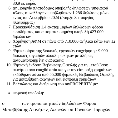
30,9 εκ ευρώ.
Δημιουργία πλατφόρμας υποβολής δηλώσεων ψηφιακού
τέλους συναλλαγών: υποβλήθηκαν 1.286 δηλώσεις μόνο
εντός του Δεκεμβρίου 2024 (έναρξη λειτουργίας
πλατφόρμας)
Προεκκαθάριση 1,4 εκατομμυρίων δηλώσεων φόρου
εισοδήματος και αυτοματοποιημένη υποβολή 423.000
δηλώσεων
Χορήγηση ΑΦΜ σε πάνω από 710.000 ανήλικα κάτω των 12
ετών
Ψηφιοποίηση της διακοπής εργασιών επιχείρησης: 9.000
διακοπές εργασιών ολοκληρώθηκαν με πλήρως
αυτοματοποιημένη διαδικασία
Ψηφιακή έκδοση Βεβαίωσης Οφειλής για τη μεταβίβαση
ακινήτου από επαχθή αιτία και για την είσπραξη χρημάτων:
εκδόθηκαν πάνω από 55.000 ψηφιακές Βεβαιώσεις Οφειλής
για μεταβίβαση ακινήτων και είσπραξη χρημάτων
Βελτιώσεις και διεύρυνση του myPROPERTY με:
ψηφιακή υποβολή:
o των τροποποιητικών δηλώσεων Φόρου
Μεταβίβασης Ακινήτων, Δωρεών και Γονικών Παροχών