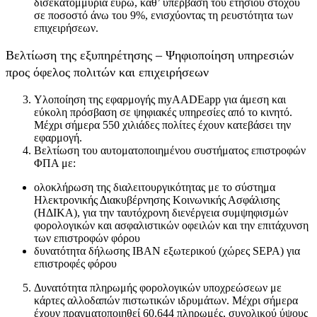
δισεκατομμύρια ευρώ, καθ’ υπέρβαση του ετήσιου στόχου
σε ποσοστό άνω του 9%, ενισχύοντας τη ρευστότητα των
επιχειρήσεων.
Βελτίωση της εξυπηρέτησης – Ψηφιοποίηση υπηρεσιών
προς όφελος πολιτών και επιχειρήσεων
Υλοποίηση της εφαρμογής myAADEapp για άμεση και
εύκολη πρόσβαση σε ψηφιακές υπηρεσίες από το κινητό.
Μέχρι σήμερα 550 χιλιάδες πολίτες έχουν κατεβάσει την
εφαρμογή.
Βελτίωση του αυτοματοποιημένου συστήματος επιστροφών
ΦΠΑ με:
ολοκλήρωση της διαλειτουργικότητας με το σύστημα
Ηλεκτρονικής Διακυβέρνησης Κοινωνικής Ασφάλισης
(ΗΔΙΚΑ), για την ταυτόχρονη διενέργεια συμψηφισμών
φορολογικών και ασφαλιστικών οφειλών και την επιτάχυνση
των επιστροφών φόρου
δυνατότητα δήλωσης IBAN εξωτερικού (χώρες SEPA) για
επιστροφές φόρου
Δυνατότητα πληρωμής φορολογικών υποχρεώσεων με
κάρτες αλλοδαπών πιστωτικών ιδρυμάτων. Μέχρι σήμερα
έχουν πραγματοποιηθεί 60.644 πληρωμές, συνολικού ύψους