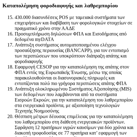
Καταπολέμηση φοροδιαφυγής και λαθρεμπορίου
430.000 διασυνδέσεις POS με ταμειακά συστήματα των
επιχειρήσεων και διαβίβαση των φορολογικών στοιχείων σε
πραγματικό χρόνο στην ΑΑΔΕ
Προσυμπλήρωση δηλώσεων ΦΠΑ και Εισοδήματος από
δεδομένα myDATA
Ανάπτυξη συστήματος αυτοματοποιημένου ελέγχου
προσαύξησης περιουσίας (BANCAPP), για τον εντοπισμό
των περιπτώσεων που υποκρύπτουν διάπραξη απάτης και
φοροδιαφυγής
Εφαρμογή CESOP για την καταπολέμηση της απάτης στον
ΦΠΑ εντός της Ευρωπαϊκής Ένωσης, μέσω της οποίας
παρακολουθούνται οι διασυνοριακές πληρωμές και
εντοπίζονται πολύ πιο γρήγορα περιπτώσεις απάτης ΦΠΑ
Ανάπτυξη ολοκληρωμένου Συστήματος Αξιοποίησης (MIS)
των δεδομένων που λαμβάνονται από τα συστήματα
Εισροών Εκροών, για την καταπολέμηση του λαθρεμπορίου
στα ενεργειακά προϊόντα, με αξιοποίηση τεχνολογιών
Τεχνητής Νοημοσύνης
Θέσπιση μέτρων δέουσας επιμέλειας για την καταπολέμηση
του λαθρεμπορίου στη διάθεση ενεργειακών προϊόντων.
Σφράγιση 12 πρατήριων υγρών καυσίμων για δύο χρόνια και
διακοπή τροφοδοσίας σε 77 πρατήρια κατ’ εφαρμογή των