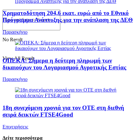
Χρηματοδότηση 204,6 εκατ. ευρώ από το Εθνικό
Πρόγραμμα Ανάπτυξης για την ανάπλαση της ΔΕΘ
Παρασκήνιο
No Result
View All Result
ΟΠΕΚΑ: Σήμερα η δεύτερη πληρωμή των
δικαιούχων του Λογαριασμού Αγροτικής Εστίας
Παρασκήνιο
18η συνεχόμενη χρονιά για τον ΟΤΕ στη διεθνή
σειρά δεικτών FTSE4Good
Επιχειρήσεις
Δείτε περισσότερα