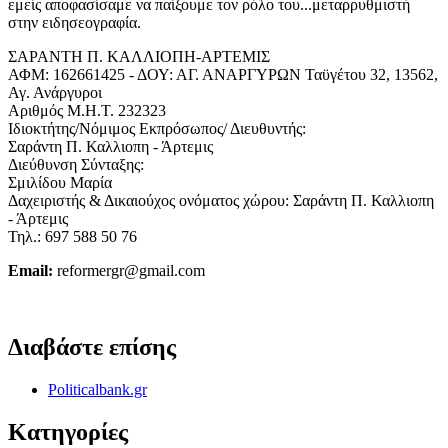
εμείς αποφασίσαμε να παίξουμε τον ρόλο του...μεταρρυθμιστή
στην ειδησεογραφία.
ΣΑΡΑΝΤΗ Π. ΚΑΛΛΙΟΠΗ-ΑΡΤΕΜΙΣ
ΑΦΜ: 162661425 - ΔΟΥ: ΑΓ. ΑΝΑΡΓΥΡΩΝ Ταϋγέτου 32, 13562,
Αγ. Ανάργυροι
Αριθμός Μ.Η.Τ. 232323
Ιδιοκτήτης/Νόμιμος Εκπρόσωπος/ Διευθυντής:
Σαράντη Π. Καλλιοπη - Άρτεμις
Διεύθυνση Σύνταξης:
Σμιλίδου Μαρία
Δαχειριστής & Δικαιούχος ονόματος χώρου: Σαράντη Π. Καλλιοπη
- Άρτεμις
Τηλ.: 697 588 50 76
Email:
reformergr@gmail.com
ΟΡΟΙ ΧΡΗΣΗΣ - ΠΡΟΣΤΑΣΙΑ ΠΡΟΣΩΠΙΚΩΝ ΔΕΔΟΜΕΝΩΝ
Διαβάστε επίσης
Politicalbank.gr
Κατηγορίες