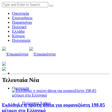
Οικονομία
Επιχειρήσεις
Παρασκήνιο
Πολιτική
Ελλάδα
Κόσμος
Πολιτισμός
Τελευταία Νέα
Οικονομία
Πρόσφατα Άρθρα
Εκδόθηκε η πρώτη άδεια για ουρανοξύστη 198,85
μέτρων στο Ελληνικό