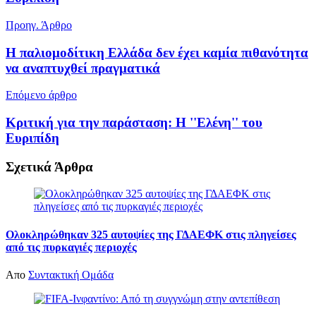
Προηγ. Άρθρο
Η παλιομοδίτικη Ελλάδα δεν έχει καμία πιθανότητα
να αναπτυχθεί πραγματικά
Επόμενο άρθρο
Κριτική για την παράσταση: Η ''Ελένη'' του
Ευριπίδη
Σχετικά
Άρθρα
Ολοκληρώθηκαν 325 αυτοψίες της ΓΔΑΕΦΚ στις πληγείσες
από τις πυρκαγιές περιοχές
Απο
Συντακτική Ομάδα