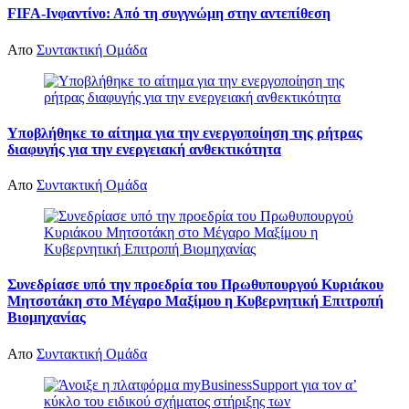
FIFA-Ινφαντίνο: Από τη συγγνώμη στην αντεπίθεση
Απο
Συντακτική Ομάδα
Υποβλήθηκε το αίτημα για την ενεργοποίηση της ρήτρας
διαφυγής για την ενεργειακή ανθεκτικότητα
Απο
Συντακτική Ομάδα
Συνεδρίασε υπό την προεδρία του Πρωθυπουργού Κυριάκου
Μητσοτάκη στο Μέγαρο Μαξίμου η Κυβερνητική Επιτροπή
Βιομηχανίας
Απο
Συντακτική Ομάδα