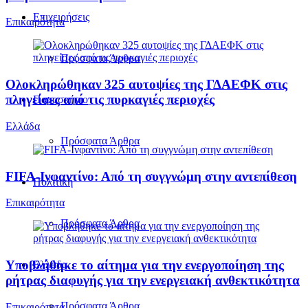
Επιχειρήσεις
Επικαιρότητα
Πρόσφατα Άρθρα
Ολοκληρώθηκαν 325 αυτοψίες της ΓΔΑΕΦΚ στις
πληγείσες από τις πυρκαγιές περιοχές
Παρασκήνιο
Ελλάδα
Πρόσφατα Άρθρα
FIFA-Ινφαντίνο: Από τη συγγνώμη στην αντεπίθεση
Πολιτική
Επικαιρότητα
Πρόσφατα Άρθρα
Υποβλήθηκε το αίτημα για την ενεργοποίηση της
Ελλάδα
ρήτρας διαφυγής για την ενεργειακή ανθεκτικότητα
Πρόσφατα Άρθρα
Επικαιρότητα