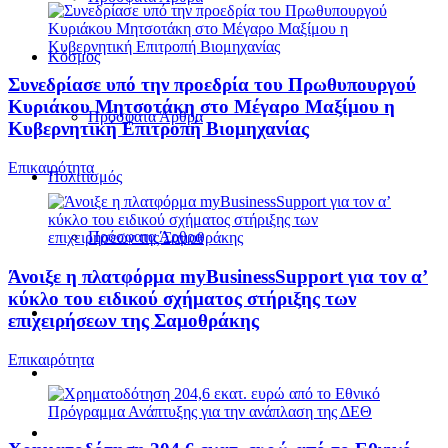
Κόσμος
Συνεδρίασε υπό την προεδρία του Πρωθυπουργού
Κυριάκου Μητσοτάκη στο Μέγαρο Μαξίμου η
Πρόσφατα Άρθρα
Κυβερνητική Επιτροπή Βιομηχανίας
Επικαιρότητα
Πολιτισμός
Πρόσφατα Άρθρα
Άνοιξε η πλατφόρμα myBusinessSupport για τον α’
κύκλο του ειδικού σχήματος στήριξης των
επιχειρήσεων της Σαμοθράκης
Επικαιρότητα