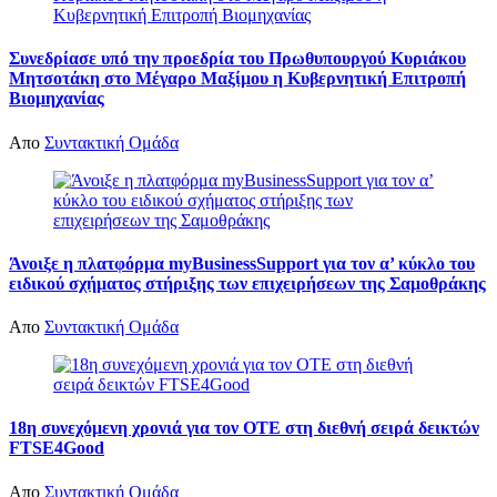
Συνεδρίασε υπό την προεδρία του Πρωθυπουργού Κυριάκου
Μητσοτάκη στο Μέγαρο Μαξίμου η Κυβερνητική Επιτροπή
Βιομηχανίας
Απο
Συντακτική Ομάδα
Άνοιξε η πλατφόρμα myBusinessSupport για τον α’ κύκλο του
ειδικού σχήματος στήριξης των επιχειρήσεων της Σαμοθράκης
Απο
Συντακτική Ομάδα
18η συνεχόμενη χρονιά για τον ΟΤΕ στη διεθνή σειρά δεικτών
FTSE4Good
Απο
Συντακτική Ομάδα