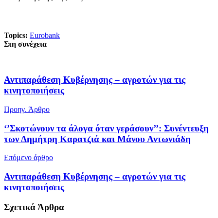
Topics:
Eurobank
Στη συνέχεια
Αντιπαράθεση Κυβέρνησης – αγροτών για τις
κινητοποιήσεις
Προηγ. Άρθρο
‘’Σκοτώνουν τα άλογα όταν γεράσουν’’: Συνέντευξη
των Δημήτρη Καρατζιά και Μάνου Αντωνιάδη
Επόμενο άρθρο
Αντιπαράθεση Κυβέρνησης – αγροτών για τις
κινητοποιήσεις
Σχετικά
Άρθρα