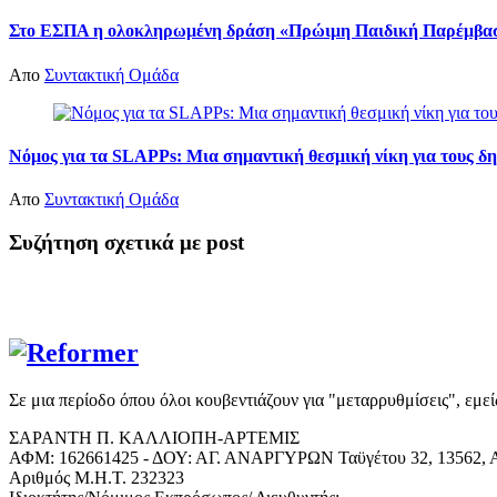
Στο ΕΣΠΑ η ολοκληρωμένη δράση «Πρώιμη Παιδική Παρέμβαση
Απο
Συντακτική Ομάδα
Νόμος για τα SLAPPs: Μια σημαντική θεσμική νίκη για τους δη
Απο
Συντακτική Ομάδα
Συζήτηση σχετικά με post
Σε μια περίοδο όπου όλοι κουβεντιάζουν για "μεταρρυθμίσεις", εμε
ΣΑΡΑΝΤΗ Π. ΚΑΛΛΙΟΠΗ-ΑΡΤΕΜΙΣ
ΑΦΜ: 162661425 - ΔΟΥ: ΑΓ. ΑΝΑΡΓΥΡΩΝ Ταϋγέτου 32, 13562, Α
Αριθμός Μ.Η.Τ. 232323