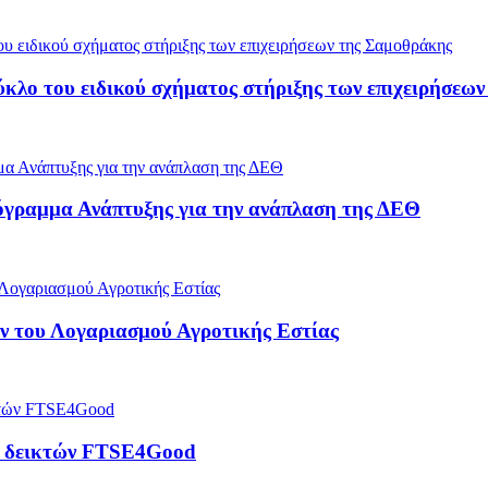
ύκλο του ειδικού σχήματος στήριξης των επιχειρήσεω
όγραμμα Ανάπτυξης για την ανάπλαση της ΔΕΘ
 του Λογαριασμού Αγροτικής Εστίας
ρά δεικτών FTSE4Good