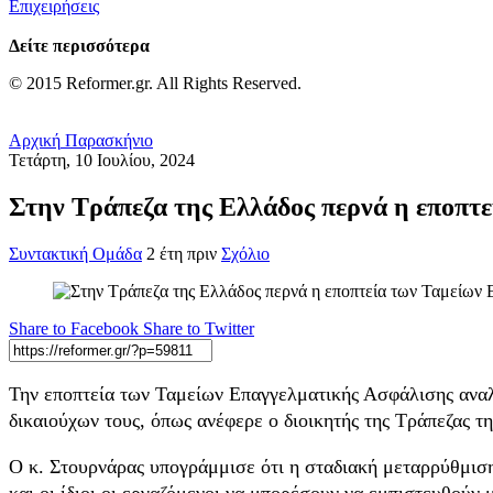
Επιχειρήσεις
Δείτε περισσότερα
© 2015 Reformer.gr. All Rights Reserved.
Αρχική
Παρασκήνιο
Τετάρτη, 10 Ιουλίου, 2024
Στην Τράπεζα της Ελλάδος περνά η εποπτ
Συντακτική Ομάδα
2 έτη πριν
Σχόλιο
Share to Facebook
Share to Twitter
Την εποπτεία των Ταμείων Επαγγελματικής Ασφάλισης αναλ
δικαιούχων τους, όπως ανέφερε ο διοικητής της Τράπεζας τ
Ο κ. Στουρνάρας υπογράμμισε ότι η σταδιακή μεταρρύθμιση
και οι ίδιοι οι εργαζόμενοι να μπορέσουν να εμπιστευθούν 