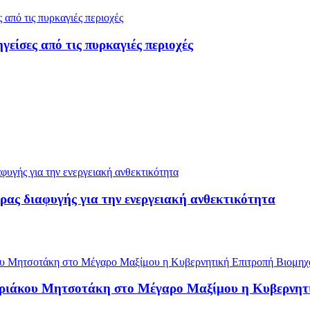
ίσες από τις πυρκαγιές περιοχές
ρας διαφυγής για την ενεργειακή ανθεκτικότητα
υριάκου Μητσοτάκη στο Μέγαρο Μαξίμου η Κυβερνητ