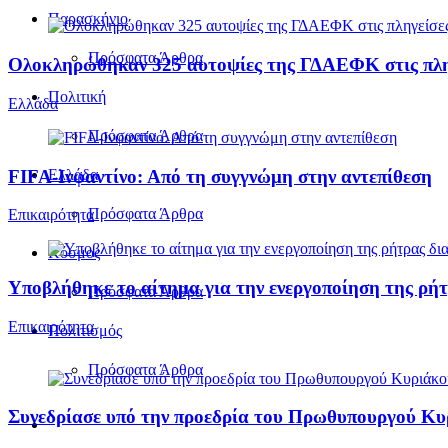
Παρασκήνιο
Πρόσφατα Άρθρα
Ολοκληρώθηκαν 325 αυτοψίες της ΓΔΑΕΦΚ στις πληγε
Πολιτική
Ελλάδα
Πρόσφατα Άρθρα
FIFA-Ινφαντίνο: Από τη συγγνώμη στην αντεπίθεση
Ελλάδα
Πρόσφατα Άρθρα
Επικαιρότητα
Κόσμος
Υποβλήθηκε το αίτημα για την ενεργοποίηση της ρήτ
Πρόσφατα Άρθρα
Επικαιρότητα
Πολιτισμός
Πρόσφατα Άρθρα
Συνεδρίασε υπό την προεδρία του Πρωθυπουργού Κ