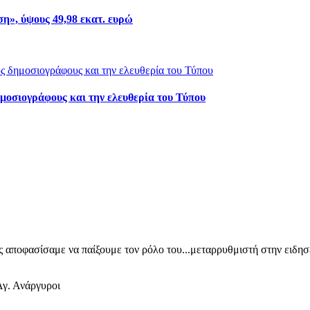
», ύψους 49,98 εκατ. ευρώ
μοσιογράφους και την ελευθερία του Τύπου
ίς αποφασίσαμε να παίξουμε τον ρόλο του...μεταρρυθμιστή στην ειδη
γ. Ανάργυροι