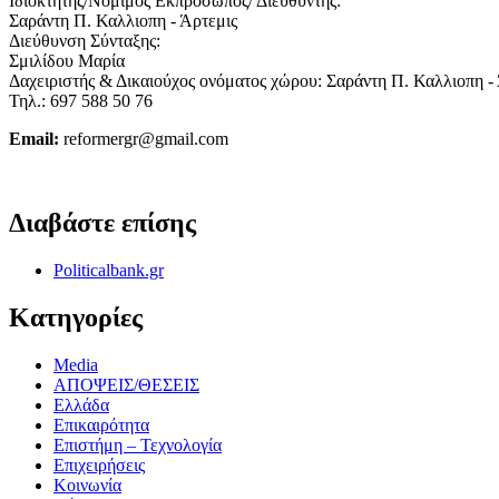
Ιδιοκτήτης/Νόμιμος Εκπρόσωπος/ Διευθυντής:
Σαράντη Π. Καλλιοπη - Άρτεμις
Διεύθυνση Σύνταξης:
Σμιλίδου Μαρία
Δαχειριστής & Δικαιούχος ονόματος χώρου: Σαράντη Π. Καλλιοπη -
Τηλ.: 697 588 50 76
Email:
reformergr@gmail.com
ΟΡΟΙ ΧΡΗΣΗΣ - ΠΡΟΣΤΑΣΙΑ ΠΡΟΣΩΠΙΚΩΝ ΔΕΔΟΜΕΝΩΝ
Διαβάστε επίσης
Politicalbank.gr
Κατηγορίες
Media
ΑΠΟΨΕΙΣ/ΘΕΣΕΙΣ
Ελλάδα
Επικαιρότητα
Επιστήμη – Τεχνολογία
Επιχειρήσεις
Κοινωνία