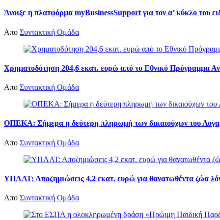
Άνοιξε η πλατφόρμα myBusinessSupport για τον α’ κύκλο του ε
Απο
Συντακτική Ομάδα
Χρηματοδότηση 204,6 εκατ. ευρώ από το Εθνικό Πρόγραμμα Αν
Απο
Συντακτική Ομάδα
ΟΠΕΚΑ: Σήμερα η δεύτερη πληρωμή των δικαιούχων του Λογα
Απο
Συντακτική Ομάδα
ΥΠΑΑΤ: Αποζημιώσεις 4,2 εκατ. ευρώ για θανατωθέντα ζώα λό
Απο
Συντακτική Ομάδα