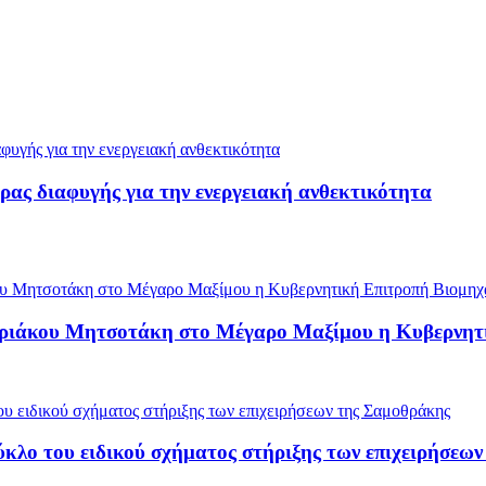
ρας διαφυγής για την ενεργειακή ανθεκτικότητα
υριάκου Μητσοτάκη στο Μέγαρο Μαξίμου η Κυβερνητ
ύκλο του ειδικού σχήματος στήριξης των επιχειρήσεω