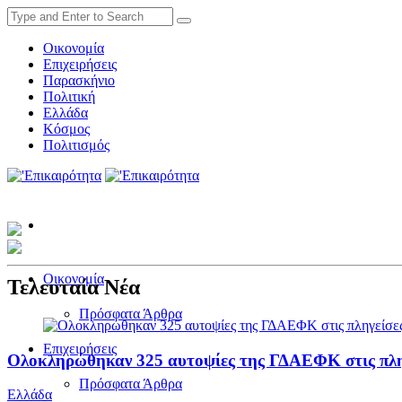
Οικονομία
Επιχειρήσεις
Παρασκήνιο
Πολιτική
Ελλάδα
Κόσμος
Πολιτισμός
Οικονομία
Τελευταία Νέα
Πρόσφατα Άρθρα
Επιχειρήσεις
Ολοκληρώθηκαν 325 αυτοψίες της ΓΔΑΕΦΚ στις πληγε
Πρόσφατα Άρθρα
Ελλάδα