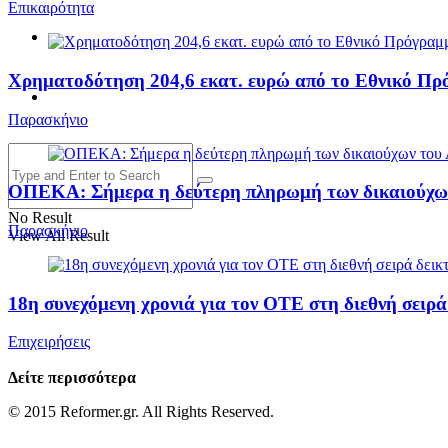
Επικαιρότητα
Χρηματοδότηση 204,6 εκατ. ευρώ από το Εθνικό Πρ
Παρασκήνιο
ΟΠΕΚΑ: Σήμερα η δεύτερη πληρωμή των δικαιούχων
No Result
Παρασκήνιο
View All Result
18η συνεχόμενη χρονιά για τον ΟΤΕ στη διεθνή σει
Επιχειρήσεις
Δείτε περισσότερα
© 2015 Reformer.gr. All Rights Reserved.