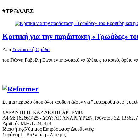
#ΤΡΩΑΔΕΣ
Κριτική για την παράσταση «Τρωάδες» του
Απο
Συντακτική Ομάδα
του Γιάννη Γαβρίλη Είναι εντυπωσιακό να βλέπεις το κοινό, όρθιο ν
Σε μια περίοδο όπου όλοι κουβεντιάζουν για "μεταρρυθμίσεις", εμε
ΣΑΡΑΝΤΗ Π. ΚΑΛΛΙΟΠΗ-ΑΡΤΕΜΙΣ
ΑΦΜ: 162661425 - ΔΟΥ: ΑΓ. ΑΝΑΡΓΥΡΩΝ Ταϋγέτου 32, 13562, Α
Αριθμός Μ.Η.Τ. 232323
Ιδιοκτήτης/Νόμιμος Εκπρόσωπος/ Διευθυντής:
Σαράντη Π. Καλλιοπη - Άρτεμις