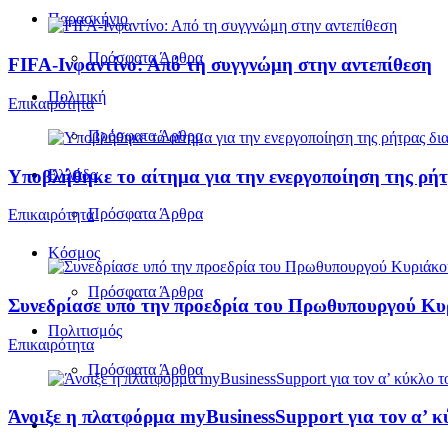
Παρασκήνιο
Πρόσφατα Άρθρα
FIFA-Ινφαντίνο: Από τη συγγνώμη στην αντεπίθεση
Πολιτική
Επικαιρότητα
Πρόσφατα Άρθρα
Υποβλήθηκε το αίτημα για την ενεργοποίηση της ρήτ
Ελλάδα
Πρόσφατα Άρθρα
Επικαιρότητα
Κόσμος
Πρόσφατα Άρθρα
Συνεδρίασε υπό την προεδρία του Πρωθυπουργού Κ
Πολιτισμός
Επικαιρότητα
Πρόσφατα Άρθρα
Άνοιξε η πλατφόρμα myBusinessSupport για τον α’ κ